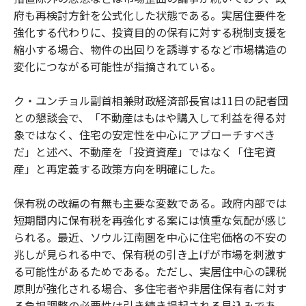
府も再検討方針を公式化した状態である。実居住要件を
強化する代わりに、投資目的の保有に対する税制支援を
縮小する場合、物件の出回りを誘導するなど市場構造の
変化につながる可能性が指摘されている。
ク・ユンチョル副首相兼財政経済部長官は11日の記者団
との懇談会で、「不動産はもはや購入して利益を得る対
象ではなく、住宅の安定性を中心にアプローチすべき
だ」と述べ、不動産を「投資資産」ではなく「住宅資
産」と再定義する政策方向を明確にした。
保有税の改編の有無も主要な変数である。政府内部では
短期間内に保有税を再強化する案には慎重な気配が感じ
られる。最近、ソウル江南圏を中心に住宅価格の不安の
兆しが見られる中で、保有税の引き上げが市場を刺激す
る可能性があるためである。ただし、実居住中心の課税
原則が強化される場合、多住宅者や非居住保有者に対す
る負担調整の必要性は引き続き提起される見込みであ