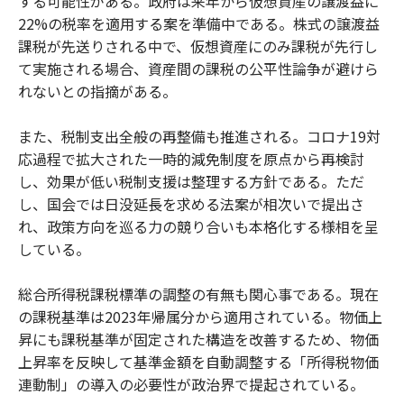
する可能性がある。政府は来年から仮想資産の譲渡益に
22%の税率を適用する案を準備中である。株式の譲渡益
課税が先送りされる中で、仮想資産にのみ課税が先行し
て実施される場合、資産間の課税の公平性論争が避けら
れないとの指摘がある。
また、税制支出全般の再整備も推進される。コロナ19対
応過程で拡大された一時的減免制度を原点から再検討
し、効果が低い税制支援は整理する方針である。ただ
し、国会では日没延長を求める法案が相次いで提出さ
れ、政策方向を巡る力の競り合いも本格化する様相を呈
している。
総合所得税課税標準の調整の有無も関心事である。現在
の課税基準は2023年帰属分から適用されている。物価上
昇にも課税基準が固定された構造を改善するため、物価
上昇率を反映して基準金額を自動調整する「所得税物価
連動制」の導入の必要性が政治界で提起されている。