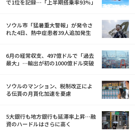
で1位を記録…「上半期搭乗率93%」
ソウル市「猛暑重大警報」が発令さ
れた4日、熱中症患者39人追加発生
6月の経常収支、497億ドルで「過去
最大」…輸出が初の1000億ドル突破
ソウルのマンション、税制改正によ
る伝貰の月貰化加速を憂慮
5大銀行も地方銀行も延滞率上昇…融
資のハードルはさらに高く