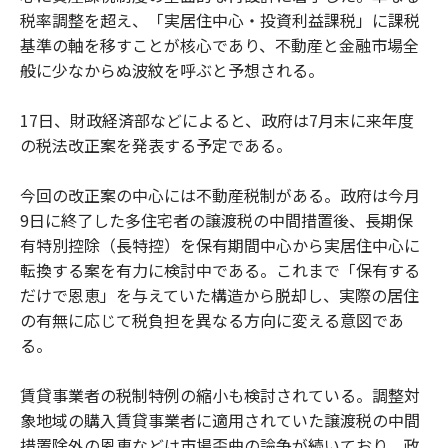
税率調整を超え、「実居住中心・投資利益課税」に課税
基準の軸を移すことが核心であり、不動産と金融市場全
般に少なからぬ波紋を呼ぶと予想される。
17日、財政経済部などによると、政府は7月末に来年度
の税法改正案を発表する予定である。
今回の改正案の中心には不動産税制がある。政府は今月
9日に終了した多住宅者の譲渡税の中間措置後、長期保
有特別控除（長特控）を保有期間中心から実居住中心に
転換する案を有力に検討中である。これまで「保有する
だけで恩恵」を与えていた構造から脱却し、実際の居住
の有無に応じて税負担を異なる方向に変える意図であ
る。
賃貸事業者の税制特例の縮小も検討されている。調整対
象地域の購入賃貸事業者に適用されていた譲渡税の中間
措置除外の恩恵などは市場歪曲の論争が続いており、政