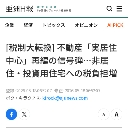
企業
経済
トピックス
オピニオン
AI PICK
[税制大転換] 不動産「実居住
中心」再編の信号弾…非居
住・投資用住宅への税負担増
登録 : 2026-05-18 06:52:07
修正 : 2026-05-18 06:52:07
ボク・キラク 기자
kirock@ajunews.com
f
t
z
Z
a
w
o
o
c
i
o
o