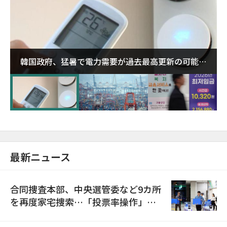
韓国政府、猛暑で電力需要が過去最高更新の可能性
に需給対応体制を点検
最新ニュース
合同捜査本部、中央選管委など9カ所
を再度家宅捜索…「投票率操作」の
資料を確保