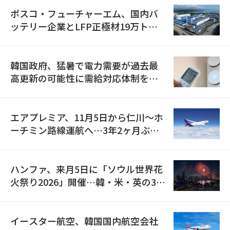
ポスコ・フューチャーエム、国内バ
ッテリー企業とLFP正極材19万トン
の供給契約を締結
韓国政府、猛暑で電力需要が過去最
高更新の可能性に需給対応体制を点
検
エアプレミア、11月5日から仁川〜ホ
ーチミン路線運航へ…3年2ヶ月ぶり
の再開
ハンファ、来月5日に「ソウル世界花
火祭り2026」開催…韓・米・英の3カ
国が参加
イースター航空、韓国国内航空会社