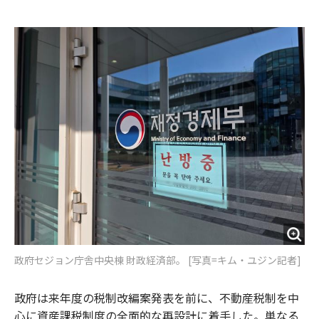
e
t
m
m
b
t
o
i
o
e
u
n
o
r
t
k
政府セジョン庁舎中央棟 財政経済部。 [写真=キム・ユジン記者]
政府は来年度の税制改編案発表を前に、不動産税制を中
心に資産課税制度の全面的な再設計に着手した。単なる