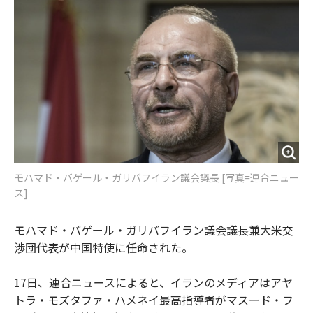
o
e
u
n
o
r
t
k
モハマド・バゲール・ガリバフイラン議会議長 [写真=連合ニュー
ス]
モハマド・バゲール・ガリバフイラン議会議長兼大米交
渉団代表が中国特使に任命された。
17日、連合ニュースによると、イランのメディアはアヤ
トラ・モズタファ・ハメネイ最高指導者がマスード・フ