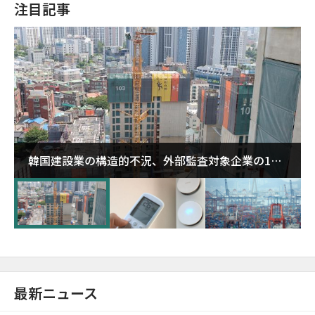
注目記事
韓国建設業の構造的不況、外部監査対象企業の1割
超が「ゾンビ企業」に…5年で2.8倍増
最新ニュース