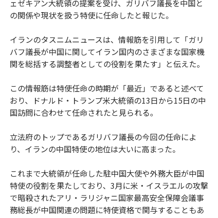
ェゼキアン大統領の提案を受け、ガリバフ議長を中国と
の関係や現状を扱う特使に任命したと報じた。
イランのタスニムニュースは、情報筋を引用して「ガリ
バフ議長が中国に関してイラン国内のさまざまな国家機
関を総括する調整者としての役割を果たす」と伝えた。
この情報筋は特使任命の時期が「最近」であると述べて
おり、ドナルド・トランプ米大統領の13日から15日の中
国訪問に合わせて任命されたと見られる。
立法府のトップであるガリバフ議長の今回の任命によ
り、イランの中国特使の地位は大いに高まった。
これまで大統領が任命した駐中国大使や外務大臣が中国
特使の役割を果たしており、3月に米・イスラエルの攻撃
で暗殺されたアリ・ラリジャニ国家最高安全保障会議事
務総長が中国関連の問題に特使資格で関与することもあ