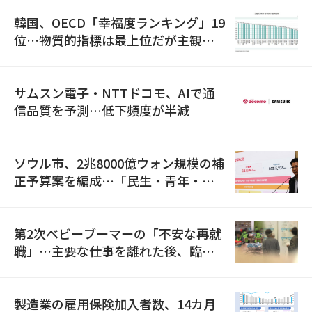
韓国、OECD「幸福度ランキング」19
位…物質的指標は最上位だが主観的
満足度は最下位
サムスン電子・NTTドコモ、AIで通
信品質を予測…低下頻度が半減
ソウル市、2兆8000億ウォン規模の補
正予算案を編成…「民生・青年・安
全」に8100億ウォンを集中投資
第2次ベビーブーマーの「不安な再就
職」…主要な仕事を離れた後、臨時
職が2倍近くに急増
製造業の雇用保険加入者数、14カ月