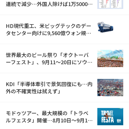
連続で減少…外国人除けば1万5000人
減
HD現代重工、米ビッグテックのデー
タセンター向けに9,560億ウォン規模
の発電設備を受注…「過去最大」
世界最大のビール祭り「オクトーバ
ーフェスト」、9月11〜20日にソウル
で開催
KDI「半導体牽引で景気回復にも…内
外の不確実性は拭えず」
モドゥツアー、最大規模の「トラベ
ルフェスタ」開催…8月10日～9月11
日