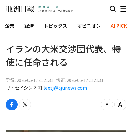
企業
経済
トピックス
オピニオン
AI PICK
イランの大米交渉団代表、特
使に任命される
登録 : 2026-05-17 21:21:31
修正 : 2026-05-17 21:21:31
リ・セイシン 기자
leesj@ajunews.com
f
t
z
Z
a
w
o
o
c
i
o
o
e
t
m
m
b
t
o
i