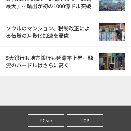
最大」…輸出が初の1000億ドル突破
ソウルのマンション、税制改正によ
る伝貰の月貰化加速を憂慮
5大銀行も地方銀行も延滞率上昇…融
資のハードルはさらに高く
PC ver
TOP