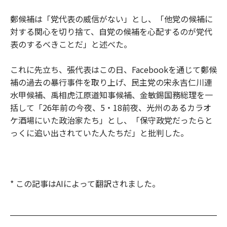
鄭候補は「党代表の威信がない」とし、「他党の候補に
対する関心を切り捨て、自党の候補を心配するのが党代
表のするべきことだ」と述べた。
これに先立ち、張代表はこの日、Facebookを通じて鄭候
補の過去の暴行事件を取り上げ、民主党の宋永吉仁川連
水甲候補、禹相虎江原道知事候補、金敏錫国務総理を一
括して「26年前の今夜、5・18前夜、光州のあるカラオ
ケ酒場にいた政治家たち」とし、「保守政党だったらと
っくに追い出されていた人たちだ」と批判した。
* この記事はAIによって翻訳されました。