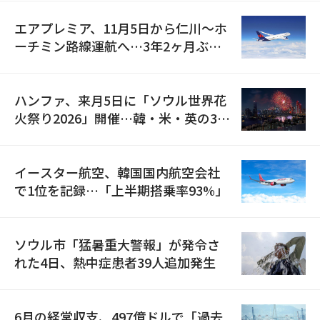
エアプレミア、11月5日から仁川〜ホ
ーチミン路線運航へ…3年2ヶ月ぶり
の再開
ハンファ、来月5日に「ソウル世界花
火祭り2026」開催…韓・米・英の3カ
国が参加
イースター航空、韓国国内航空会社
で1位を記録…「上半期搭乗率93%」
ソウル市「猛暑重大警報」が発令さ
れた4日、熱中症患者39人追加発生
6月の経常収支、497億ドルで「過去