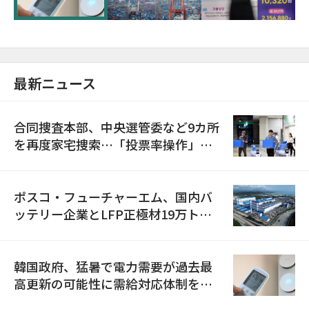
最新ニュース
合同捜査本部、中央選管委など9カ所
を再度家宅捜索…「投票率操作」の
資料を確保
ポスコ・フューチャーエム、国内バ
ッテリー企業とLFP正極材19万トン
の供給契約を締結
韓国政府、猛暑で電力需要が過去最
高更新の可能性に需給対応体制を点
検