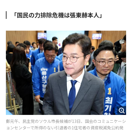
e
t
m
m
b
t
o
i
「国民の力排除危機は張東赫本人」
o
e
u
n
o
r
t
k
鄭元午、民主党のソウル市長候補が13日、国会のコミュニケーシ
ョンセンターで所得のない引退者の1住宅者の資産税減免公約発