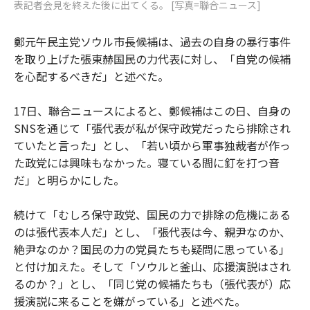
表記者会見を終えた後に出てくる。 [写真=聯合ニュース]
鄭元午民主党ソウル市長候補は、過去の自身の暴行事件
を取り上げた張東赫国民の力代表に対し、「自党の候補
を心配するべきだ」と述べた。
17日、聯合ニュースによると、鄭候補はこの日、自身の
SNSを通じて「張代表が私が保守政党だったら排除され
ていたと言った」とし、「若い頃から軍事独裁者が作っ
た政党には興味もなかった。寝ている間に釘を打つ音
だ」と明らかにした。
続けて「むしろ保守政党、国民の力で排除の危機にある
のは張代表本人だ」とし、「張代表は今、親尹なのか、
絶尹なのか？国民の力の党員たちも疑問に思っている」
と付け加えた。そして「ソウルと釜山、応援演説はされ
るのか？」とし、「同じ党の候補たちも（張代表が）応
援演説に来ることを嫌がっている」と述べた。