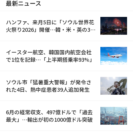
最新ニュース
ハンファ、来月5日に「ソウル世界花
火祭り2026」開催…韓・米・英の3カ
国が参加
イースター航空、韓国国内航空会社
で1位を記録…「上半期搭乗率93%」
ソウル市「猛暑重大警報」が発令さ
れた4日、熱中症患者39人追加発生
6月の経常収支、497億ドルで「過去
最大」…輸出が初の1000億ドル突破