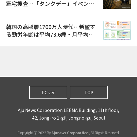
家宅捜査…「タンクデー」イベント
巡り侮辱容疑
韓国の高齢層1700万人時代…希望す
る勤労年齢は平均73.6歳・月平均賃
金は300万ウォン以上
PC ver
TOP
Aju News Corporation LEEMA Building, 11th floor,
42, Jong-ro 1-gil, Jongno-gu, Seoul
Copyright ⓒ 2022 By
Ajunews Corporation
, All Rights Reserved.