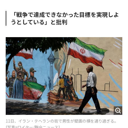
e
t
m
m
b
t
o
i
「戦争で達成できなかった目標を実現しよ
o
e
u
n
うとしている」と批判
o
r
t
k
11日、イラン・テヘランの街で男性が壁画の横を通り過ぎる。
[写真=ロイター/聯合ニュース]