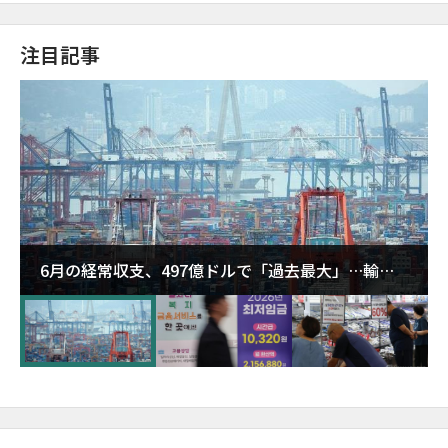
注目記事
6月の経常収支、497億ドルで「過去最大」…輸出
が初の1000億ドル突破