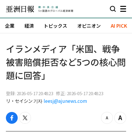
企業
経済
トピックス
オピニオン
AI PICK
イランメディア「米国、戦争
被害賠償拒否など5つの核心問
題に回答」
登録 : 2026-05-17 20:48:23
修正 : 2026-05-17 20:48:23
リ・セイシン 기자
leesj@ajunews.com
f
t
z
Z
a
w
o
o
c
i
o
o