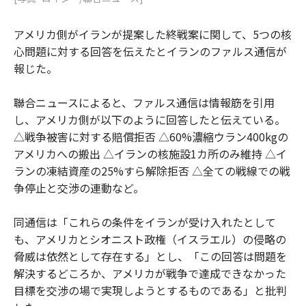
アメリカ側がイランが提案した終戦案に関して、5つの核
心問題に対する回答を伝えたとイランのファルス通信が
報じた。
聯合ニュースによると、ファルス通信は情報筋を引用
し、アメリカ側が以下のように回答したと伝えている。
△戦争被害に対する賠償拒否 △60%濃縮ウラン400kgの
アメリカへの搬出 △イランの核施設1カ所のみ維持 △イ
ランの凍結資産の25%すら解除拒否 △全ての戦線での戦
争停止と交渉の連動など。
同通信は「これらの条件をイランが受け入れたとして
も、アメリカとシオニスト政権（イスラエル）の侵略の
脅威は依然として存在する」とし、「この回答は問題を
解決するどころか、アメリカが戦争で達成できなかった
目標を交渉の場で実現しようとするものである」と批判