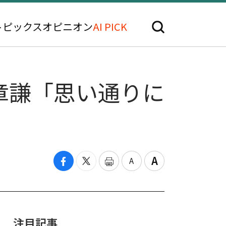
トピックス
オピニオン
AI PICK
章謙「思い通りに
注目記事