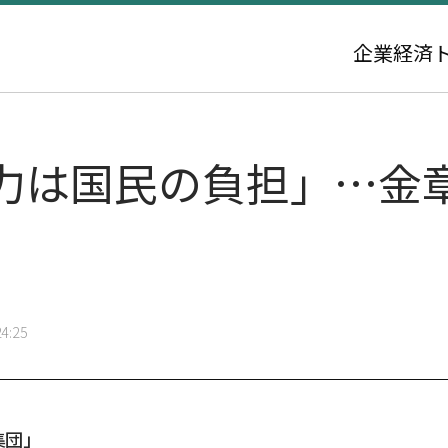
企業
経済
力は国民の負担」…金
4:25
集団」