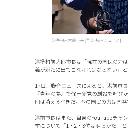
洪準杓前大邱市長 [写真=聯合ニュース]
洪準杓前大邱市長は「現在の国民の力は
義が新たに出てこなければならない」と
17日、聯合ニュースによると、洪前市
『青年の夢』で保守新党の創設を呼びか
団は消えるべきだ。今の国民の力は国益
洪前市長はまた、自身のYouTubeチ
挙について「1・2・3位は明らかだ」