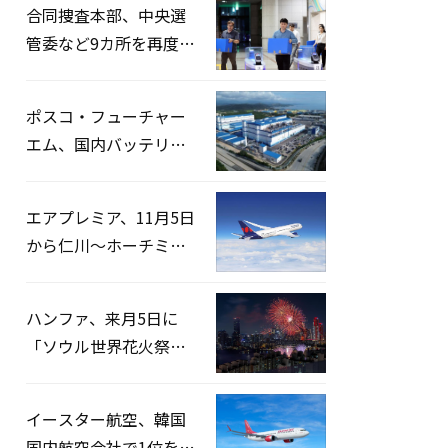
合同捜査本部、中央選
管委など9カ所を再度家
宅捜索…「投票率操
作」の資料を確保
ポスコ・フューチャー
エム、国内バッテリー
企業とLFP正極材19万ト
ンの供給契約を締結
エアプレミア、11月5日
から仁川〜ホーチミン
路線運航へ…3年2ヶ月
ぶりの再開
ハンファ、来月5日に
「ソウル世界花火祭り
2026」開催…韓・米・
英の3カ国が参加
イースター航空、韓国
国内航空会社で1位を記