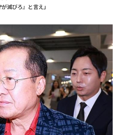
守が滅びろ』と言え」