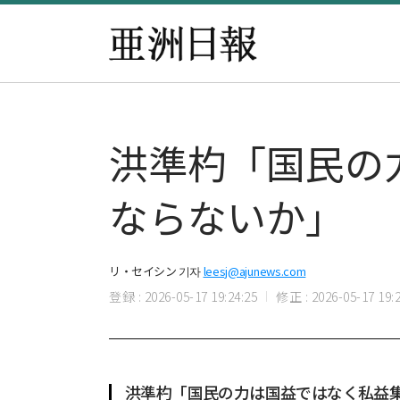
洪準杓「国民の
ならないか」
リ・セイシン 기자
leesj@ajunews.com
登録 : 2026-05-17 19:24:25
修正 : 2026-05-17 19:2
洪準杓「国民の力は国益ではなく私益