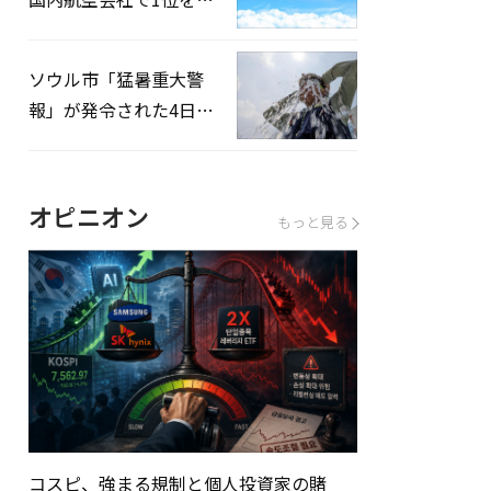
録…「上半期搭乗率
93%」
ソウル市「猛暑重大警
報」が発令された4日、
熱中症患者39人追加発
生
オピニオン
もっと見る
コスピ、強まる規制と個人投資家の賭