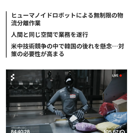
e
t
m
m
b
t
o
i
ヒューマノイドロボットによる無制限の物
o
e
u
n
流分離作業
o
r
t
k
人間と同じ空間で業務を遂行
米中技術競争の中で韓国の後れを懸念…対
策の必要性が高まる