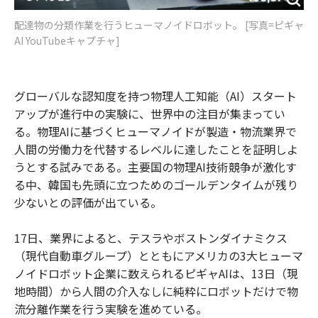
配達物の分類作業を行うヒューマノイドロボット。 [写真=ピギャ
AI YouTubeキャプチャ]
グローバルな認知度を持つ物理人工知能（AI）スタート
アップが進行中の実験に、世界中の注目が集まってい
る。物理AIに基づくヒューマノイドが製造・物流業界で
人間の労働力を代替するレベルに達したことを証明しよ
うとする試みである。主要国の物理AI技術競争が激化す
る中、韓国も先頭に立つためのゴールデンタイムが残り
少ないとの評価が出ている。
17日、業界によると、テスラやボストンダイナミクス
（現代自動車グループ）とともにアメリカの3大ヒューマ
ノイドロボット企業に数えられるピギャAIは、13日（現
地時間）から人間の介入なしに純粋にロボットだけで物
流分離作業を行う実験を進めている。