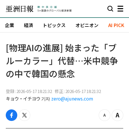
企業
経済
トピックス
オピニオン
AI PICK
[物理AIの進展] 始まった「ブ
ルーカラー」代替…米中競争
の中で韓国の懸念
登録 : 2026-05-17 18:21:32
修正 : 2026-05-17 18:21:32
キョウ・イチヨウ 기자
zero@ajunews.com
f
t
z
Z
a
w
o
o
c
i
o
o