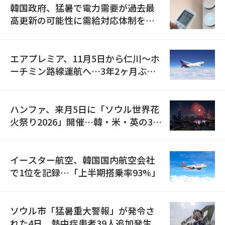
韓国政府、猛暑で電力需要が過去最
高更新の可能性に需給対応体制を点
検
エアプレミア、11月5日から仁川〜ホ
ーチミン路線運航へ…3年2ヶ月ぶり
の再開
ハンファ、来月5日に「ソウル世界花
火祭り2026」開催…韓・米・英の3カ
国が参加
イースター航空、韓国国内航空会社
で1位を記録…「上半期搭乗率93%」
ソウル市「猛暑重大警報」が発令さ
れた4日、熱中症患者39人追加発生