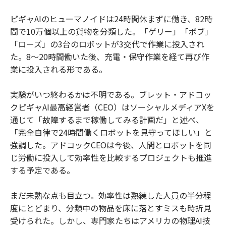
ピギャAIのヒューマノイドは24時間休まずに働き、82時
間で10万個以上の貨物を分類した。「ゲリー」「ボブ」
「ローズ」の3台のロボットが3交代で作業に投入され
た。8〜20時間働いた後、充電・保守作業を経て再び作
業に投入される形である。
実験がいつ終わるかは不明である。ブレット・アドコッ
クピギャAI最高経営者（CEO）はソーシャルメディアXを
通じて「故障するまで稼働してみる計画だ」と述べ、
「完全自律で24時間働くロボットを見守ってほしい」と
強調した。アドコックCEOは今後、人間とロボットを同
じ労働に投入して効率性を比較するプロジェクトも推進
する予定である。
まだ未熟な点も目立つ。効率性は熟練した人員の半分程
度にとどまり、分類中の物品を床に落とすミスも時折見
受けられた。しかし、専門家たちはアメリカの物理AI技