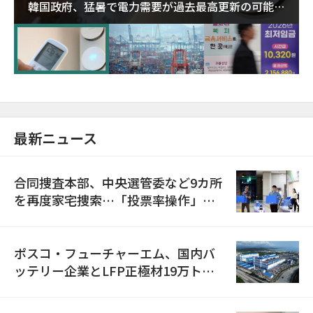
韓国政府、猛暑で電力需要が過去最高更新の可能性
に需給対応体制を点検
最新ニュース
合同捜査本部、中央選管委など9カ所
を再度家宅捜索…「投票率操作」の
資料を確保
ポスコ・フューチャーエム、国内バ
ッテリー企業とLFP正極材19万トン
の供給契約を締結