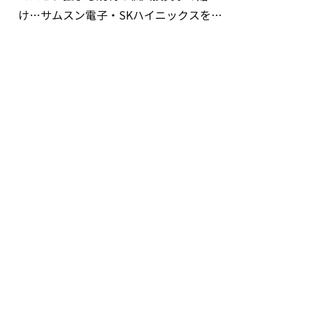
け…サムスン電子・SKハイニックスを巡
る明暗