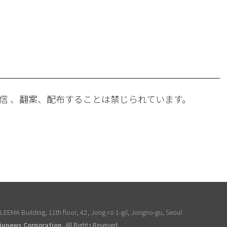
。
信 、翻案、配布することは禁じられています。
EEMA Building, 11th floor, 42, Jong-ro 1-gil, Jongno-gu, Seoul
junews Corporation
, All Rights Reserved.