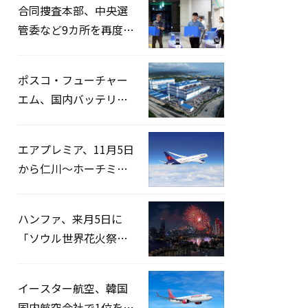
合同捜査本部、中央選
管委など9カ所を再度家
宅捜索…「投票率操
作」の資料を確保
ポスコ・フューチャー
エム、国内バッテリー
企業とLFP正極材19万ト
ンの供給契約を締結
エアプレミア、11月5日
から仁川〜ホーチミン
路線運航へ…3年2ヶ月
ぶりの再開
ハンファ、来月5日に
「ソウル世界花火祭り
2026」開催…韓・米・
英の3カ国が参加
イースター航空、韓国
国内航空会社で1位を記