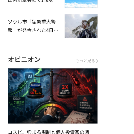
録…「上半期搭乗率
93%」
ソウル市「猛暑重大警
報」が発令された4日、
熱中症患者39人追加発
生
オピニオン
もっと見る
コスピ、強まる規制と個人投資家の賭