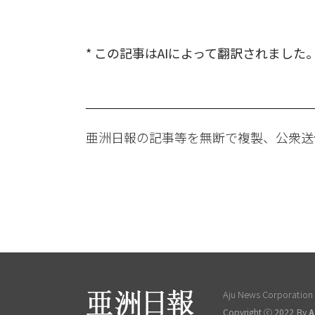
* この記事はAIによって翻訳されました
亜洲日報の記事等を無断で複製、公衆送
Aju News Corporation L
Copyright ⓒ 2022 By
A