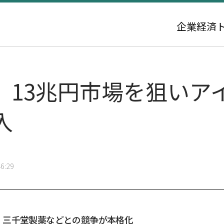
企業
経済
、13兆円市場を狙いア
入
6:29
・三千堂製薬などとの競争が本格化