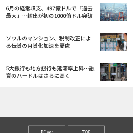
6月の経常収支、497億ドルで「過去
最大」…輸出が初の1000億ドル突破
ソウルのマンション、税制改正によ
る伝貰の月貰化加速を憂慮
5大銀行も地方銀行も延滞率上昇…融
資のハードルはさらに高く
PC ver
TOP