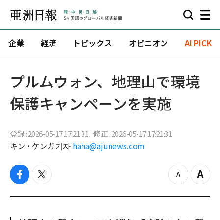
企業
経済
トピックス
オピニオン
AI PICK
プルムウォン、地理山で環境
保護キャンペーンを実施
登録 : 2026-05-17 17:21:31
修正 : 2026-05-17 17:21:31
キン・ケンガ 기자
haha@ajunews.com
f
t
z
Z
a
w
o
o
c
i
o
o
e
t
m
m
b
t
o
i