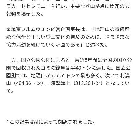
ラカードセレモニーを行い、主要な登山拠点に関連の広
報物を掲示した。
金鍾憲プルムウォン経営企画室長は、「地理山の持続可
能な保全と正しい登山文化の普及のために、さまざまな
協力活動を続けていく計画である」と述べた。
一方、国立公園公団によると、最近5年間に全国の国立公
園で回収されたゴミの総量は4440トンに達した。国立公
園別では、地理山が677.55トンで最も多く、次いで北漢
山（484.86トン）、漢拏海上（312.26トン）となってい
る。
* この記事はAIによって翻訳されました。