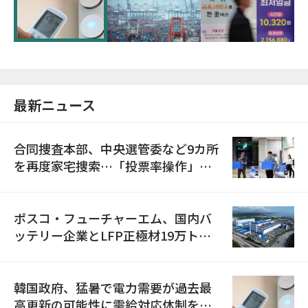
に需給対応体制を点検
最新ニュース
合同捜査本部、中央選管委など9カ所
を再度家宅捜索…「投票率操作」の
資料を確保
ポスコ・フューチャーエム、国内バ
ッテリー企業とLFP正極材19万トン
の供給契約を締結
韓国政府、猛暑で電力需要が過去最
高更新の可能性に需給対応体制を点