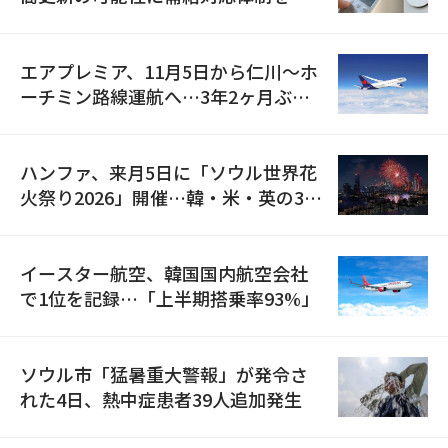
検
エアプレミア、11月5日から仁川〜ホ
ーチミン路線運航へ…3年2ヶ月ぶり
の再開
ハンファ、来月5日に「ソウル世界花
火祭り2026」開催…韓・米・英の3カ
国が参加
イースター航空、韓国国内航空会社
で1位を記録…「上半期搭乗率93%」
ソウル市「猛暑重大警報」が発令さ
れた4日、熱中症患者39人追加発生