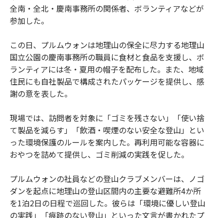
全南・全北・慶南事務所の関係者、ボランティアなどが
参加した。
この日、プルムウォンは地理山の保全に尽力する地理山
国立公園の慶南事務所の職員に食材と食品を支援し、ボ
ランティアには冬・夏用の帽子を配布した。また、地域
住民にも自社製品で構成されたパッケージを提供し、感
謝の意を表した。
現場では、訪問者を対象に「ゴミを残さない」「使い捨
て製品を減らす」「飲酒・喫煙のない安全な登山」とい
った環境保護のルールを案内した。再利用可能な容器に
おやつを詰めて提供し、ゴミ削減の実践を促した。
プルムウォンの社員などの登山クラブメンバーは、ノゴ
ダンを起点に地理山の登山区間内の主要な避難所4か所
を1泊2日の日程で巡回した。彼らは「環境に優しい登山
の実践」「痕跡のない登山」といった文言が書かれたプ