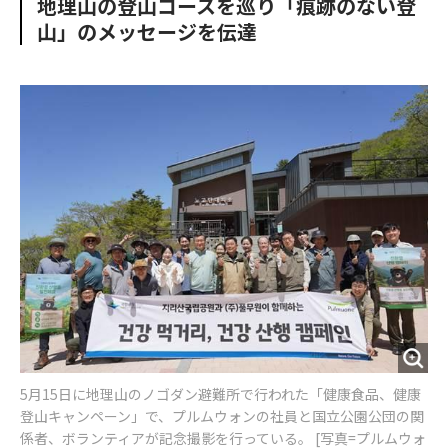
地理山の登山コースを巡り「痕跡のない登
o
e
u
n
山」のメッセージを伝達
o
r
t
k
5月15日に地理山のノゴダン避難所で行われた「健康食品、健康
登山キャンペーン」で、プルムウォンの社員と国立公園公団の関
係者、ボランティアが記念撮影を行っている。 [写真=プルムウォ