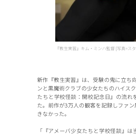
『教生実習』キム・ミンハ監督 [写真=ス
新作『教生実習』は、受験の鬼に立ち向
ンと黒魔術クラブの少女たちのハイスク
たちと学校怪談：開校記念日』の流れ
た。前作が3万人の観客を記録しファン
きなかった。
「『アメーバ少女たちと学校怪談』は