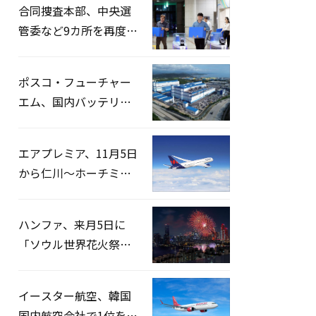
合同捜査本部、中央選
管委など9カ所を再度家
宅捜索…「投票率操
作」の資料を確保
ポスコ・フューチャー
エム、国内バッテリー
企業とLFP正極材19万ト
ンの供給契約を締結
エアプレミア、11月5日
から仁川〜ホーチミン
路線運航へ…3年2ヶ月
ぶりの再開
ハンファ、来月5日に
「ソウル世界花火祭り
2026」開催…韓・米・
英の3カ国が参加
イースター航空、韓国
国内航空会社で1位を記