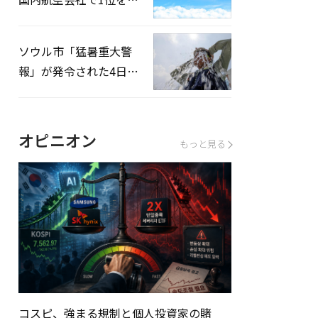
録…「上半期搭乗率
93%」
ソウル市「猛暑重大警
報」が発令された4日、
熱中症患者39人追加発
生
オピニオン
もっと見る
コスピ、強まる規制と個人投資家の賭