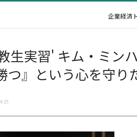
企業
経済
 '教生実習' キム・ミ
勝つ』という心を守り
6:25