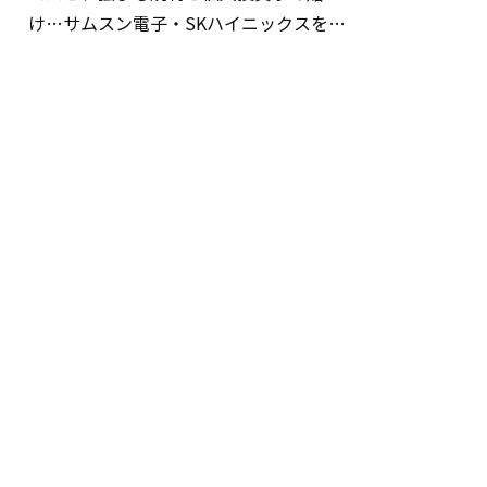
け…サムスン電子・SKハイニックスを巡
る明暗