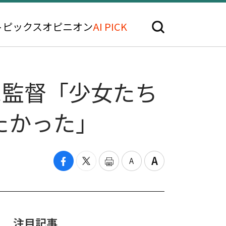
トピックス
オピニオン
AI PICK
ンハ監督「少女たち
たかった」
注目記事