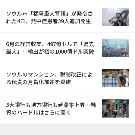
ソウル市「猛暑重大警報」が発令さ
れた4日、熱中症患者39人追加発生
6月の経常収支、497億ドルで「過去
最大」…輸出が初の1000億ドル突破
ソウルのマンション、税制改正によ
る伝貰の月貰化加速を憂慮
5大銀行も地方銀行も延滞率上昇…融
資のハードルはさらに高く