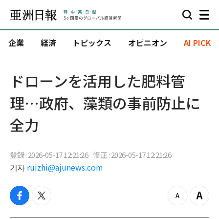
企業
経済
トピックス
オピニオン
AI PICK
ドローンを活用した肥料管
理…政府、藻類の事前防止に
全力
登録 : 2026-05-17 12:21:26
修正 : 2026-05-17 12:21:26
기자
ruizhi@ajunews.com
f
t
z
Z
a
w
o
o
c
i
o
o