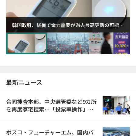
韓国政府、猛暑で電力需要が過去最高更新の可能性
に需給対応体制を点検
最新ニュース
合同捜査本部、中央選管委など9カ所
を再度家宅捜索…「投票率操作」の
資料を確保
ポスコ・フューチャーエム、国内バ