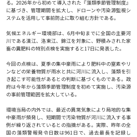
る。2026年から初めて導入された『藻類季節管理制度』
に基づき、管理期間を拡大し、ドローンや汚染源監視シ
ステムを活用して事前防止に取り組む方針である。
気候エネルギー環境部は、6月中旬までに全国の主要河
川である漢江、洛東江、錦江を対象に、野積みされた家
畜の糞肥料の特別点検を実施すると17日に発表した。
今回の点検は、夏季の集中豪雨により肥料中の窒素やリ
ンなどの栄養物質が雨水と共に河川に流入し、藻類を引
き起こす可能性があるとの判断に基づくものである。政
府は今年から藻類季節管理制度を初めて実施し、汚染源
の事前管理範囲を拡大している。
環境当局の内外では、最近の異常気象により局地的な集
中豪雨が頻発し、短期間で汚染物質が河川に流入する事
例が繰り返されているとの指摘がある。実際、昨年の全
国の藻類警報発令日数は961日で、過去最長を記録し