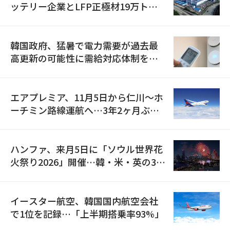
ッテリー企業とLFP正極材19万トン
の供給契約を締結
韓国政府、猛暑で電力需要が過去最
高更新の可能性に需給対応体制を点
検
エアプレミア、11月5日から仁川〜ホ
ーチミン路線運航へ…3年2ヶ月ぶり
の再開
ハンファ、来月5日に「ソウル世界花
火祭り2026」開催…韓・米・英の3カ
国が参加
イースター航空、韓国国内航空会社
で1位を記録…「上半期搭乗率93%」