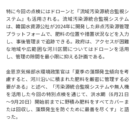
特に今回の点検にはドローンと『流域汚染源統合監視シ
ステム』も活用される。流域汚染源統合監視システム
は、韓国水資源公社が2024年に開発した非点汚染源管理
プラットフォームで、肥料の位置や措置状況などを入力
し、事後管理まで追跡できる。政府は、アクセスが困難
な地域や広範囲な河川区間についてはドローンを活用
し、管理の隙間を最小限に抑える計画である。
金恩京気候部水環境政策官は「夏季の藻類発生傾向を考
慮すると、河川沿いに積まれた肥料を厳密に管理する必
要がある」と述べ、「汚染源統合監視システムや無人機
を活用した今回の特別点検を通じて、洪水期（6月21日
～9月20日）開始前までに野積み肥料をすべてカバーま
たは回収し、藻類発生を防ぐために最善を尽くす」と語
った。