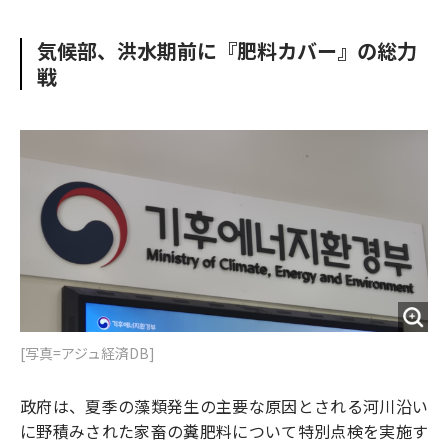
e
t
m
m
b
t
o
i
気候部、洪水期前に『肥料カバー』の総力
o
e
u
n
戦
o
r
t
k
[写真=アジュ経済DB]
政府は、夏季の藻類発生の主要な原因とされる河川沿い
に野積みされた家畜の糞肥料について特別点検を実施す