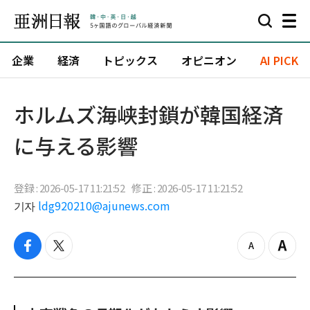
企業
経済
トピックス
オピニオン
AI PICK
ホルムズ海峡封鎖が韓国経済
に与える影響
登録 : 2026-05-17 11:21:52
修正 : 2026-05-17 11:21:52
기자
ldg920210@ajunews.com
f
t
z
Z
a
w
o
o
c
i
o
o
e
t
m
m
b
t
o
i