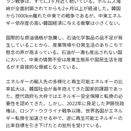
ラン戦争は、すでに3ヶ月近く続いている。ホルムズ海
峡が全面封鎖されてからも2ヶ月以上が経過した。韓国
から7000km離れた中東での戦争であるが、中東エネル
ギー依存度の高い韓国経済に与える衝撃は小さくない。
国際的な原油価格が急騰し、石油化学製品の品不足が発
生していることから、産業現場や日常生活のあちこちで
懸念の声が高まっている。石油が一滴も産出されない国
において、中東の情勢不安は産業生態系や国民生活を揺
るがす直接的な脅威となっている。
エネルギーの輸入先の多様化と再生可能エネルギーの比
率拡大は、韓国社会が長年抱えてきた国家的課題であっ
た。歴代政府も大枠ではエネルギー安全保障と転換の必
要性を認めてきた。しかし、2022年に発足した尹錫悦政
権は、ロシア・ウクライナ戦争以降、世界各国がエネル
ギー転換を加速させる中で、逆に再生可能エネルギーの
比率目標を引き下げたとの批判を受けている。