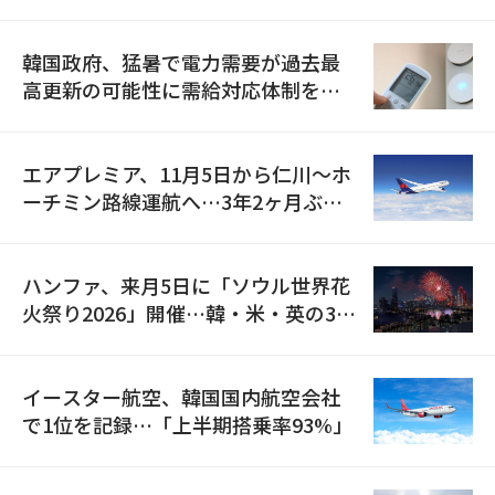
の供給契約を締結
韓国政府、猛暑で電力需要が過去最
高更新の可能性に需給対応体制を点
検
エアプレミア、11月5日から仁川〜ホ
ーチミン路線運航へ…3年2ヶ月ぶり
の再開
ハンファ、来月5日に「ソウル世界花
火祭り2026」開催…韓・米・英の3カ
国が参加
イースター航空、韓国国内航空会社
で1位を記録…「上半期搭乗率93%」