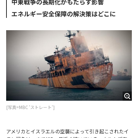
中東戦争の長期化がもたらす影響
o
e
u
n
o
r
t
エネルギー安全保障の解決策はどこに
k
[写真=MBC 'ストレート']
アメリカとイスラエルの空襲によって引き起こされたイ