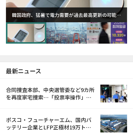
韓国政府、猛暑で電力需要が過去最高更新の可能性
に需給対応体制を点検
最新ニュース
合同捜査本部、中央選管委など9カ所
を再度家宅捜索…「投票率操作」の
資料を確保
ポスコ・フューチャーエム、国内バ
ッテリー企業とLFP正極材19万トン