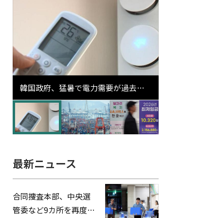
韓国政府、猛暑で電力需要が過去最
高更新の可能性に需給対応体制を点
検
最新ニュース
合同捜査本部、中央選
管委など9カ所を再度家