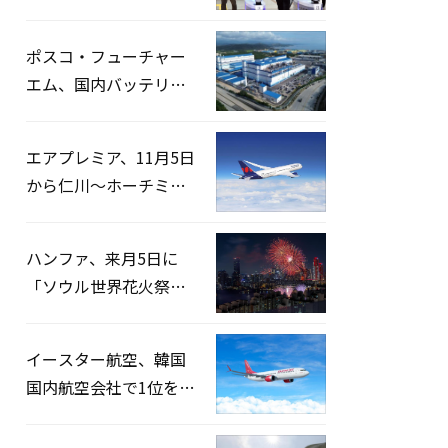
宅捜索…「投票率操
作」の資料を確保
ポスコ・フューチャー
エム、国内バッテリー
企業とLFP正極材19万ト
ンの供給契約を締結
エアプレミア、11月5日
から仁川〜ホーチミン
路線運航へ…3年2ヶ月
ぶりの再開
ハンファ、来月5日に
「ソウル世界花火祭り
2026」開催…韓・米・
英の3カ国が参加
イースター航空、韓国
国内航空会社で1位を記
録…「上半期搭乗率
93%」