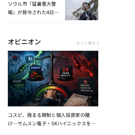
ソウル市「猛暑重大警
報」が発令された4日、
熱中症患者39人追加発
生
オピニオン
もっと見る
コスピ、強まる規制と個人投資家の賭
け…サムスン電子・SKハイニックスを巡
る明暗