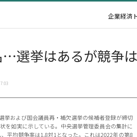
企業
経済
3名…選挙はあるが競争
7:03
方選挙および国会議員再・補欠選挙の候補者登録が締切
状を如実に示している。中央選挙管理委員会の集計に
、平均競争率は1.8対1となった。これは2022年の第8