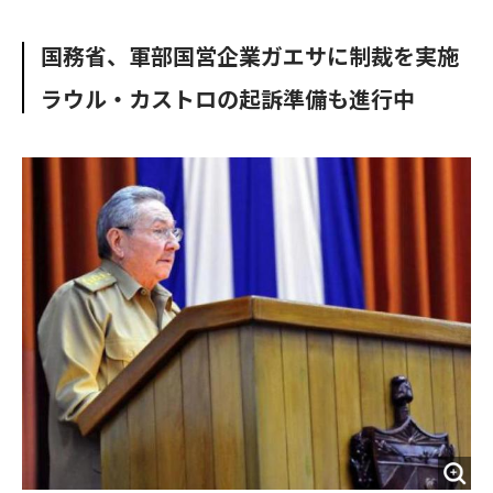
e
t
m
m
b
t
o
i
国務省、軍部国営企業ガエサに制裁を実施
o
e
u
n
o
r
t
ラウル・カストロの起訴準備も進行中
k