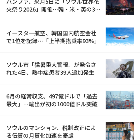
ハンファ、来月5日に「ソウル世界花
火祭り2026」開催…韓・米・英の3カ
国が参加
イースター航空、韓国国内航空会社
で1位を記録…「上半期搭乗率93%」
ソウル市「猛暑重大警報」が発令さ
れた4日、熱中症患者39人追加発生
6月の経常収支、497億ドルで「過去
最大」…輸出が初の1000億ドル突破
ソウルのマンション、税制改正によ
る伝貰の月貰化加速を憂慮