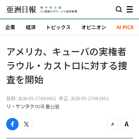
企業
経済
トピックス
オピニオン
AI PICK
アメリカ、キューバの実権者
ラウル・カストロに対する捜
査を開始
登録 : 2026-05-17 09:24:51
修正 : 2026-05-17 09:24:51
リ・ケンタク 미국 통신원
f
t
z
Z
a
w
o
o
c
i
o
o