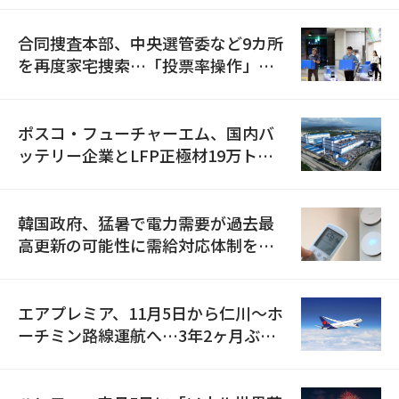
合同捜査本部、中央選管委など9カ所
を再度家宅捜索…「投票率操作」の
資料を確保
ポスコ・フューチャーエム、国内バ
ッテリー企業とLFP正極材19万トン
の供給契約を締結
韓国政府、猛暑で電力需要が過去最
高更新の可能性に需給対応体制を点
検
エアプレミア、11月5日から仁川〜ホ
ーチミン路線運航へ…3年2ヶ月ぶり
の再開