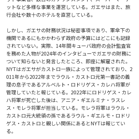
ットなど多様な事業を運営している。ガエサはまた、旅
行会社や数十のホテルを直営している。
しかし、ガエサの財務状況は秘密事項であり、軍傘下の
機関であるにもかかわらず政府の予算にはどこにも記録
されていない。実際、14年間キューバ政府の会計監査官
を務めた人物が2024年のインタビューでガエサの財務に
ついて知らないと発言したところ、即座に解雇された。
NYTはガエサがカストロ一族によって管理されており、2
011年から2022年までラウル・カストロ元第一書記の義
理の息子であるアルベルト・ロドリゲス・カレハ将軍が
管理していたと報じている。2022年にロドリゲス・カレ
ハ将軍が死亡した後は、アニア・ギエルミナ・ラスレ
ス・モレラ将軍が担当している。モレラ将軍はラウル・
カストロ元大統領の孫であるラウル・ギエルモ・ロドリ
ゲス・カストロと親しい関係にあるとNYTは報じてい
る。