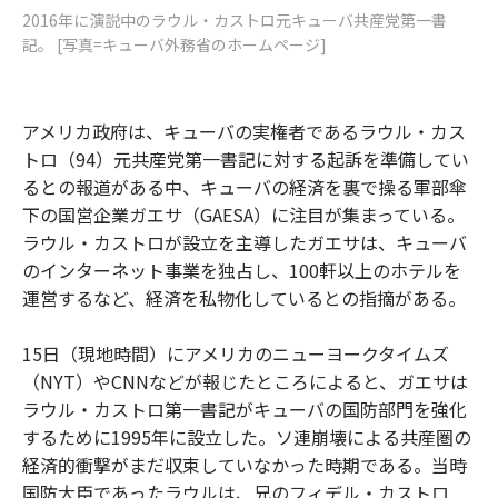
2016年に演説中のラウル・カストロ元キューバ共産党第一書
記。 [写真=キューバ外務省のホームページ]
アメリカ政府は、キューバの実権者であるラウル・カス
トロ（94）元共産党第一書記に対する起訴を準備してい
るとの報道がある中、キューバの経済を裏で操る軍部傘
下の国営企業ガエサ（GAESA）に注目が集まっている。
ラウル・カストロが設立を主導したガエサは、キューバ
のインターネット事業を独占し、100軒以上のホテルを
運営するなど、経済を私物化しているとの指摘がある。
15日（現地時間）にアメリカのニューヨークタイムズ
（NYT）やCNNなどが報じたところによると、ガエサは
ラウル・カストロ第一書記がキューバの国防部門を強化
するために1995年に設立した。ソ連崩壊による共産圏の
経済的衝撃がまだ収束していなかった時期である。当時
国防大臣であったラウルは、兄のフィデル・カストロ