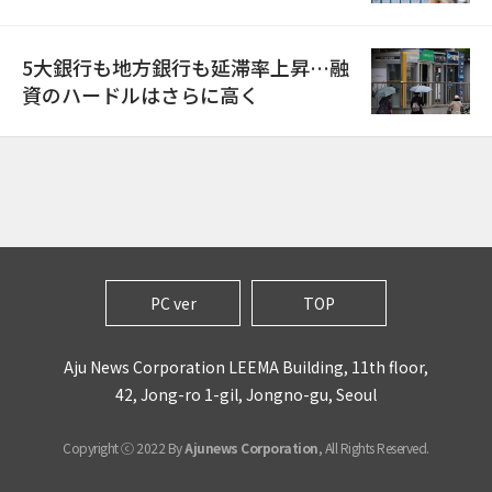
5大銀行も地方銀行も延滞率上昇…融
資のハードルはさらに高く
PC ver
TOP
Aju News Corporation LEEMA Building, 11th floor,
42, Jong-ro 1-gil, Jongno-gu, Seoul
Copyright ⓒ 2022 By
Ajunews Corporation
, All Rights Reserved.