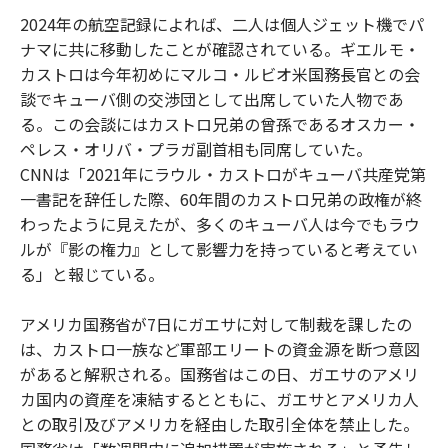
2024年の航空記録によれば、二人は個人ジェット機でパ
ナマに共に移動したことが確認されている。ギエルモ・
カストロは今年初めにマルコ・ルビオ米国務長官との会
談でキューバ側の交渉団として出席していた人物であ
る。この会談にはカストロ兄弟の曾孫であるオスカー・
ペレス・オリバ・プラガ副首相も同席していた。
CNNは「2021年にラウル・カストロがキューバ共産党第
一書記を辞任した際、60年間のカストロ兄弟の政権が終
わったように見えたが、多くのキューバ人は今でもラウ
ルが『影の権力』として影響力を持っていると考えてい
る」と報じている。
アメリカ国務省が7日にガエサに対して制裁を課したの
は、カストロ一族など軍部エリートの資金源を断つ意図
があると解釈される。国務省はこの日、ガエサのアメリ
カ国内の資産を凍結するとともに、ガエサとアメリカ人
との取引及びアメリカを経由した取引全体を禁止した。