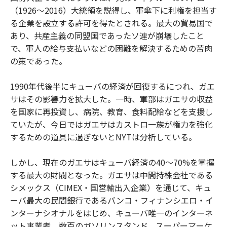
（1926～2016）大統領を説得し、軍傘下に利権を担当す
る企業を設立する許可を得たとされる。最大の貿易国で
あり、共産主義の同盟国であったソ連が崩壊したこと
で、軍人の給与支払いなどの困難を解決するための苦肉
の策であった。
1990年代後半にキューバの経済が回復するにつれ、ガエ
サはその影響力を拡大した。一時、軍部はガエサの収益
を国家に再投資し、病院、教育、食料配給などを支援し
ていたが、今日ではガエサはカストロ一族が権力を強化
するための道具に過ぎないとNYTは分析している。
しかし、現在のガエサはキューバ経済の40～70%を掌握
する最大の財閥となった。ガエサは中間持株会社である
シメックス（CIMEX・国営輸出入企業）を通じて、キュ
ーバ最大の民間銀行であるバンコ・フィナンシエロ・イ
ンターナシオナルをはじめ、キューバ唯一のインターネ
ット事業者、数百のガソリンスタンド、スーパーマーケ