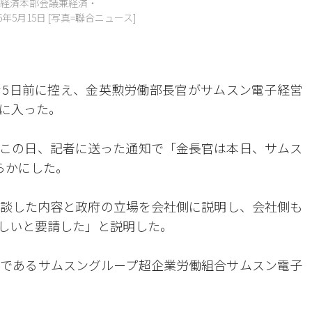
経済本部会議兼経済・
5月15日 [写真=聯合ニュース]
5日前に控え、金英勲労働部長官がサムスン電子経営
に入った。
はこの日、記者に送った通知で「金長官は本日、サムス
らかにした。
談した内容と政府の立場を会社側に説明し、会社側も
しいと要請した」と説明した。
であるサムスングループ超企業労働組合サムスン電子