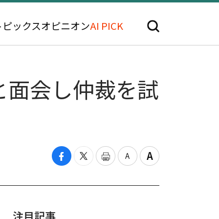
トピックス
オピニオン
AI PICK
と面会し仲裁を試
」
注目記事