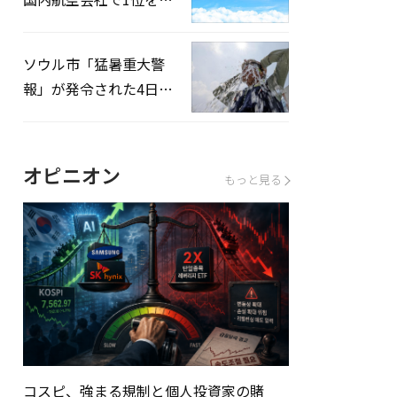
録…「上半期搭乗率
93%」
ソウル市「猛暑重大警
報」が発令された4日、
熱中症患者39人追加発
生
オピニオン
もっと見る
コスピ、強まる規制と個人投資家の賭