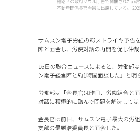
鍾路区の政府ソウル庁舎で開催された非常
不動産関係長官会議に出席している。 2026年
サムスン電子労組の総ストライキ予告を
陣と面会し、労使対話の再開を促し仲裁
16日の聯合ニュースによると、労働部
ン電子経営陣と約1時間面談した」と明
労働部は「金長官は昨日、労働組合と面
対話に積極的に臨んで問題を解決してほ
金長官は前日、サムスン電子最大の労組
支部の最勝浩委員長と面会した。