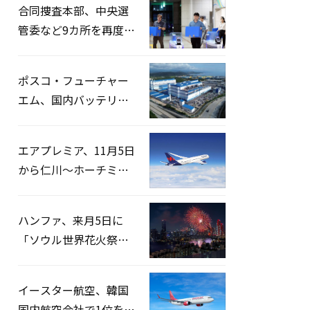
合同捜査本部、中央選
管委など9カ所を再度家
宅捜索…「投票率操
作」の資料を確保
ポスコ・フューチャー
エム、国内バッテリー
企業とLFP正極材19万ト
ンの供給契約を締結
エアプレミア、11月5日
から仁川〜ホーチミン
路線運航へ…3年2ヶ月
ぶりの再開
ハンファ、来月5日に
「ソウル世界花火祭り
2026」開催…韓・米・
英の3カ国が参加
イースター航空、韓国
国内航空会社で1位を記