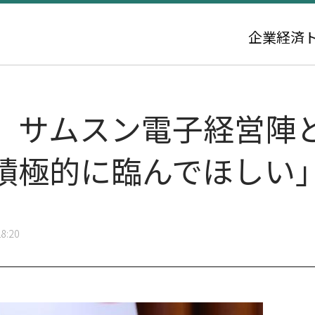
企業
経済
、サムスン電子経営陣
積極的に臨んでほしい
8:20