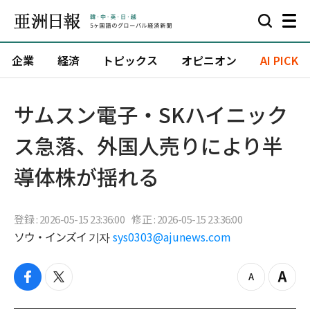
企業
経済
トピックス
オピニオン
AI PICK
サムスン電子・SKハイニック
ス急落、外国人売りにより半
導体株が揺れる
登録 : 2026-05-15 23:36:00
修正 : 2026-05-15 23:36:00
ソウ・インズイ 기자
sys0303@ajunews.com
f
t
z
Z
a
w
o
o
c
i
o
o