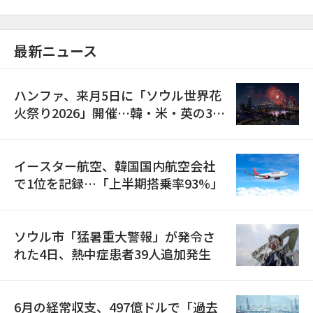
最新ニュース
ハンファ、来月5日に「ソウル世界花
火祭り2026」開催…韓・米・英の3カ
国が参加
イースター航空、韓国国内航空会社
で1位を記録…「上半期搭乗率93%」
ソウル市「猛暑重大警報」が発令さ
れた4日、熱中症患者39人追加発生
6月の経常収支、497億ドルで「過去