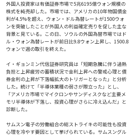
外国人投資家は有価証券市場で5兆6195億ウォン規模の
株式を純売却した。市場では、アメリカの10年物国債金
利が4.5%を超え、ウォン・ドル為替レートが1500ウォ
ンを突破したことが外国人の利益確定売りを促した主な
背景と見ている。この日、ソウルの外国為替市場ではド
ル・ウォン為替レートが前日比9.8ウォン上昇し、1500.8
ウォンで週の取引を終えた。
イ・ギョンミン代信証券研究員は「短期急騰に伴う過熱
負担と上昇疲労の蓄積状況で金利上昇への警戒心理と債
券金利の上昇が下落幅拡大のトリガーとなった」と分析
した。続けて「半導体業種の弱さが際立った」とし、
「アメリカ市場でマイクロンやサンディスクなど主要メ
モリ半導体が下落し、投資心理がさらに冷え込んだ」と
診断した。
サムスン電子の労働組合の総ストライキの可能性も投資
心理を冷やす要因として挙げられている。サムスングル