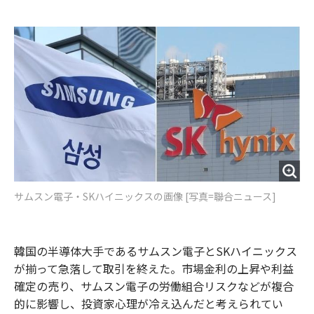
e
t
m
m
b
t
o
i
o
e
u
n
o
r
t
k
サムスン電子・SKハイニックスの画像 [写真=聯合ニュース]
韓国の半導体大手であるサムスン電子とSKハイニックス
が揃って急落して取引を終えた。市場金利の上昇や利益
確定の売り、サムスン電子の労働組合リスクなどが複合
的に影響し、投資家心理が冷え込んだと考えられてい