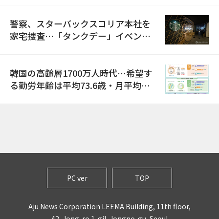
警察、スターバックスコリア本社を
家宅捜査…「タンクデー」イベント
巡り侮辱容疑
韓国の高齢層1700万人時代…希望す
る勤労年齢は平均73.6歳・月平均賃
金は300万ウォン以上
PC ver
TOP
Aju News Corporation LEEMA Building, 11th floor,
42, Jong-ro 1-gil, Jongno-gu, Seoul