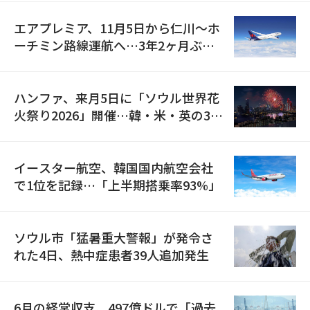
エアプレミア、11月5日から仁川〜ホ
ーチミン路線運航へ…3年2ヶ月ぶり
の再開
ハンファ、来月5日に「ソウル世界花
火祭り2026」開催…韓・米・英の3カ
国が参加
イースター航空、韓国国内航空会社
で1位を記録…「上半期搭乗率93%」
ソウル市「猛暑重大警報」が発令さ
れた4日、熱中症患者39人追加発生
6月の経常収支、497億ドルで「過去