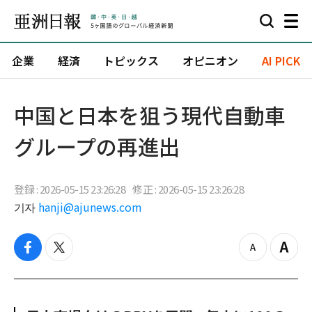
企業
経済
トピックス
オピニオン
AI PICK
中国と日本を狙う現代自動車
グループの再進出
登録 : 2026-05-15 23:26:28
修正 : 2026-05-15 23:26:28
기자
hanji@ajunews.com
f
t
z
Z
a
w
o
o
c
i
o
o
e
t
m
m
b
t
o
i