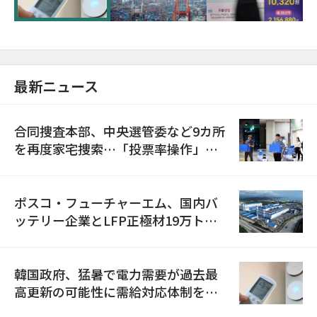
最新ニュース
合同捜査本部、中央選管委など9カ所
を再度家宅捜索…「投票率操作」の
資料を確保
ポスコ・フューチャーエム、国内バ
ッテリー企業とLFP正極材19万トン
の供給契約を締結
韓国政府、猛暑で電力需要が過去最
高更新の可能性に需給対応体制を点
検