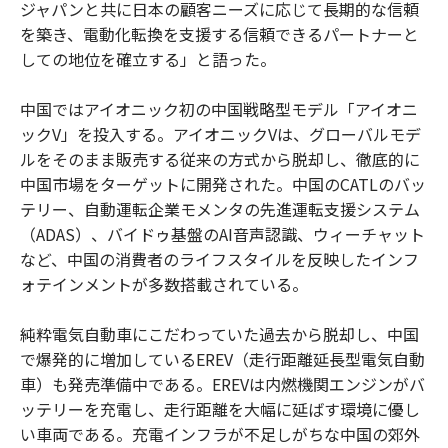
ジャパンと共に日本の顧客ニーズに応じて長期的な信頼
を築き、電動化転換を支援する信頼できるパートナーと
しての地位を確立する」と語った。
中国ではアイオニック初の中国戦略型モデル「アイオニ
ックV」を投入する。アイオニックVは、グローバルモデ
ルをそのまま販売する従来の方式から脱却し、徹底的に
中国市場をターゲットに開発された。中国のCATLのバッ
テリー、自動運転企業モメンタの先進運転支援システム
（ADAS）、バイドゥ基盤のAI音声認識、ウィーチャット
など、中国の消費者のライフスタイルを反映したインフ
ォテインメントが多数搭載されている。
純粋電気自動車にこだわっていた過去から脱却し、中国
で爆発的に増加しているEREV（走行距離延長型電気自動
車）も発売準備中である。EREVは内燃機関エンジンがバ
ッテリーを充電し、走行距離を大幅に延ばす環境に優し
い車両である。充電インフラが不足しがちな中国の郊外