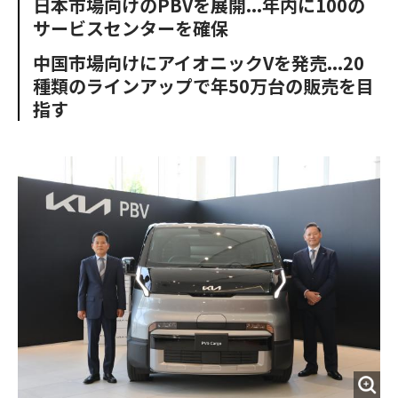
日本市場向けのPBVを展開...年内に100の
o
e
u
n
サービスセンターを確保
o
r
t
k
中国市場向けにアイオニックVを発売...20
種類のラインアップで年50万台の販売を目
指す