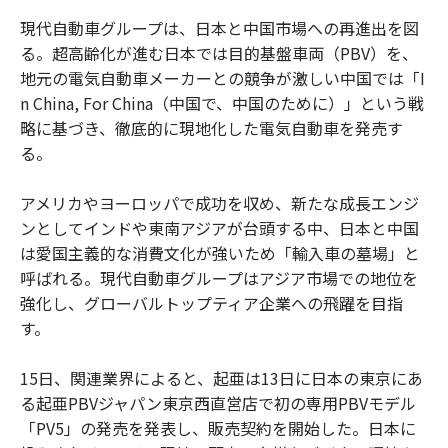
現代自動車グループは、日本と中国市場への再進出を図
る。超高齢化が進む日本では目的基盤車両（PBV）を、
地元の電気自動車メーカーとの競争が激しい中国では「I
n China, For China（中国で、中国のために）」という戦
略に基づき、徹底的に現地化した電気自動車を発売す
る。
アメリカやヨーロッパで成功を収め、新たな成長エンジ
ンとしてインドや東南アジアが台頭する中、日本と中国
は愛国主義的な消費文化が強いため「輸入車の墓場」と
呼ばれる。現代自動車グループはアジア市場での地位を
強化し、グローバルトップティア企業への飛躍を目指
す。
15日、関連業界によると、起亜は13日に日本の東京にあ
る起亜PBVジャパン東京西直営店で初の専用PBVモデル
「PV5」の発売を発表し、販売契約を開始した。日本に