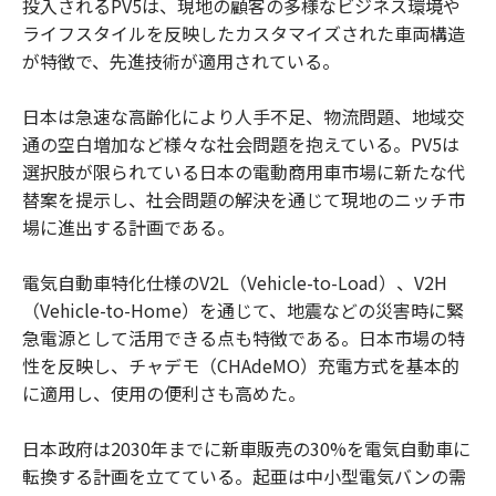
投入されるPV5は、現地の顧客の多様なビジネス環境や
ライフスタイルを反映したカスタマイズされた車両構造
が特徴で、先進技術が適用されている。
日本は急速な高齢化により人手不足、物流問題、地域交
通の空白増加など様々な社会問題を抱えている。PV5は
選択肢が限られている日本の電動商用車市場に新たな代
替案を提示し、社会問題の解決を通じて現地のニッチ市
場に進出する計画である。
電気自動車特化仕様のV2L（Vehicle-to-Load）、V2H
（Vehicle-to-Home）を通じて、地震などの災害時に緊
急電源として活用できる点も特徴である。日本市場の特
性を反映し、チャデモ（CHAdeMO）充電方式を基本的
に適用し、使用の便利さも高めた。
日本政府は2030年までに新車販売の30%を電気自動車に
転換する計画を立てている。起亜は中小型電気バンの需