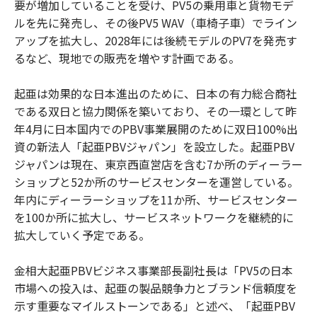
要が増加していることを受け、PV5の乗用車と貨物モデ
ルを先に発売し、その後PV5 WAV（車椅子車）でライン
アップを拡大し、2028年には後続モデルのPV7を発売す
るなど、現地での販売を増やす計画である。
起亜は効果的な日本進出のために、日本の有力総合商社
である双日と協力関係を築いており、その一環として昨
年4月に日本国内でのPBV事業展開のために双日100%出
資の新法人「起亜PBVジャパン」を設立した。起亜PBV
ジャパンは現在、東京西直営店を含む7か所のディーラー
ショップと52か所のサービスセンターを運営している。
年内にディーラーショップを11か所、サービスセンター
を100か所に拡大し、サービスネットワークを継続的に
拡大していく予定である。
金相大起亜PBVビジネス事業部長副社長は「PV5の日本
市場への投入は、起亜の製品競争力とブランド信頼度を
示す重要なマイルストーンである」と述べ、「起亜PBV