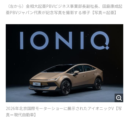
（左から）金相大起亜PBVビジネス事業部長副社長、田島康成起
亜PBVジャパン代表が記念写真を撮影する様子【写真＝起亜】
2026年北京国際モーターショーに展示されたアイオニックV【写
真＝現代自動車】