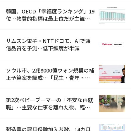
韓国、OECD「幸福度ランキング」19
位…物質的指標は最上位だが主観的
満足度は最下位
サムスン電子・NTTドコモ、AIで通
信品質を予測…低下頻度が半減
ソウル市、2兆8000億ウォン規模の補
正予算案を編成…「民生・青年・安
全」に8100億ウォンを集中投資
第2次ベビーブーマーの「不安な再就
職」…主要な仕事を離れた後、臨時
職が2倍近くに急増
製造業の雇用保険加入者数、14カ月