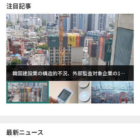
注目記事
韓国建設業の構造的不況、外部監査対象企業の1割
超が「ゾンビ企業」に…5年で2.8倍増
最新ニュース