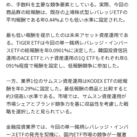
め、手数料を主要な競争要素としている。実際、今回の
商品群の総報酬は、既存の上場株式型レバレッジETFの
平均報酬である年0.44%よりも低い水準に設定された。
最も低い報酬を提示したのは未来アセット資産運用であ
る。TIGER ETFは今回の単一銘柄レバレッジ・インバー
スETFの総報酬を年0.0901%に決定した。韓国投資信託
運用のACE ETFとハナ資産運用の1Q ETFもそれぞれ年0.
091%程度で報酬を設定し、低報酬競争に参加した。
一方、業界1位のサムスン資産運用はKODEX ETFの総報
酬を年0.29%に設定した。最低報酬の商品と比較すると
約3倍高い水準である。市場では、サムスン資産運用が
市場シェアとブランド競争力を基に収益性を考慮した戦
略を選択したと見られている。
金融投資業界では、今回の単一銘柄レバレッジ・インバ
ースETFの発売を契機に、国内ETF市場の競争が一層激