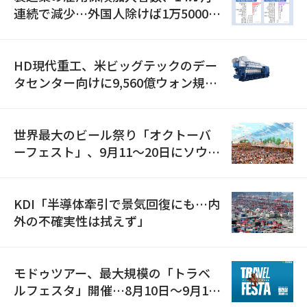
連続で減少…外国人除けば1万5000人
減
HD現代重工、米ビッグテックのデー
タセンター向けに9,560億ウォン規模
の発電設備を受注…「過去最大」
世界最大のビール祭り「オクトーバ
ーフェスト」、9月11〜20日にソウル
で開催
KDI「半導体牽引で景気回復にも…内
外の不確実性は拭えず」
モドゥツアー、最大規模の「トラベ
ルフェスタ」開催…8月10日～9月11
日