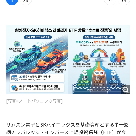
f
t
z
Z
a
w
o
o
c
i
o
o
e
t
m
m
b
t
o
i
o
e
u
n
o
r
t
k
[写真=ノートパソコンの写真]
サムスン電子とSKハイニックスを基礎資産とする単一銘
柄のレバレッジ・インバース上場投資信託（ETF）が今