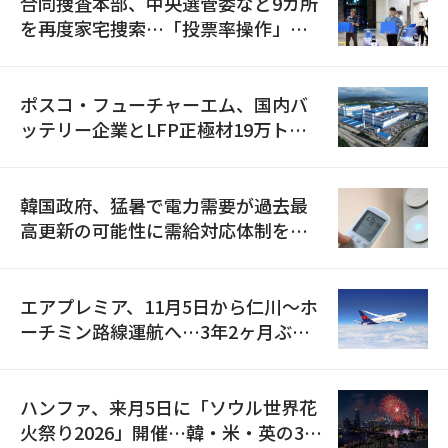
合同捜査本部、中央選管委など9カ所
を再度家宅捜索…「投票率操作」の
資料を確保
ポスコ・フューチャーエム、国内バ
ッテリー企業とLFP正極材19万トン
の供給契約を締結
韓国政府、猛暑で電力需要が過去最
高更新の可能性に需給対応体制を点
検
エアプレミア、11月5日から仁川〜ホ
ーチミン路線運航へ…3年2ヶ月ぶり
の再開
ハンファ、来月5日に「ソウル世界花
火祭り2026」開催…韓・米・英の3カ