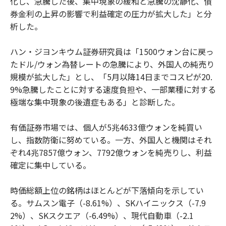
化し、急騰した後、集中現象の緩和と急騰の沈静化、債
券金利の上昇の影響で利益確定の圧力が拡大した」と分
析した。
ハン・ジヨンキウム証券研究員は「1500ウォン台に戻っ
たドル/ウォン為替レートの急騰により、外国人の純売り
規模が拡大した」とし、「5月以降14日までコスピが20.
9%急騰したことに対する速度負担や、一部業種に対する
極端な集中現象の後遺症もある」と診断した。
有価証券市場では、個人が5兆4633億ウォンを純買い
し、指数防衛に努めている。一方、外国人と機関はそれ
ぞれ4兆7857億ウォン、7792億ウォンを純売りし、利益
確定に集中している。
時価総額上位の銘柄はほとんどが下落傾向を示してい
る。サムスン電子（-8.61%）、SKハイニックス（-7.9
2%）、SKスクエア（-6.49%）、現代自動車（-2.1