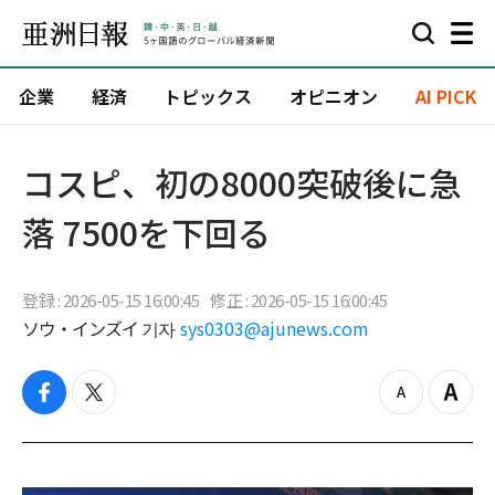
企業
経済
トピックス
オピニオン
AI PICK
コスピ、初の8000突破後に急
落 7500を下回る
登録 : 2026-05-15 16:00:45
修正 : 2026-05-15 16:00:45
ソウ・インズイ 기자
sys0303@ajunews.com
f
t
z
Z
a
w
o
o
c
i
o
o
e
t
m
m
b
t
o
i