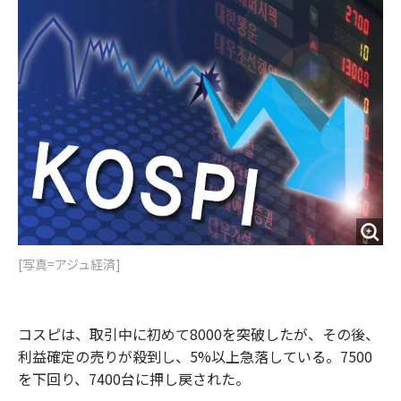
o
e
u
n
o
r
t
k
[写真=アジュ経済]
コスピは、取引中に初めて8000を突破したが、その後、
利益確定の売りが殺到し、5%以上急落している。7500
を下回り、7400台に押し戻された。