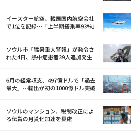
国が参加
イースター航空、韓国国内航空会社
で1位を記録…「上半期搭乗率93%」
ソウル市「猛暑重大警報」が発令さ
れた4日、熱中症患者39人追加発生
6月の経常収支、497億ドルで「過去
最大」…輸出が初の1000億ドル突破
ソウルのマンション、税制改正によ
る伝貰の月貰化加速を憂慮