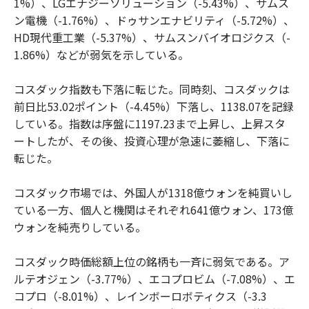
1%）、LGエナジーソリューション（-5.43%）、サムス
ン電機（-1.76%）、ドゥサンエナビリティ（-5.72%）、
HD現代重工業（-5.37%）、サムスンバイオロジクス（-
1.86%）などが弱気を示している。
コスダック指数も下落に転じた。同時刻、コスダックは
前日比53.02ポイント（-4.45%）下落し、1138.07を記録
している。指数は序盤に1197.23まで上昇し、上昇スタ
ートしたが、その後、投資心理が急速に萎縮し、下落に
転じた。
コスダック市場では、外国人が1318億ウォンを純買いし
ている一方、個人と機関はそれぞれ641億ウォン、173億
ウォンを純売りしている。
コスダック時価総額上位の銘柄も一斉に弱気である。ア
ルテオジェン（-3.77%）、エコプロビム（-7.08%）、エ
コプロ（-8.01%）、レインボーロボティクス（-3.3