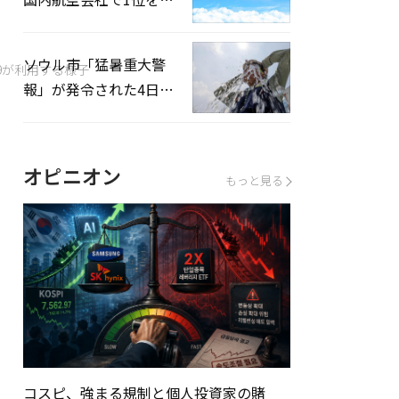
録…「上半期搭乗率
93%」
ソウル市「猛暑重大警
9が利用する様子
報」が発令された4日、
熱中症患者39人追加発
生
オピニオン
もっと見る
コスピ、強まる規制と個人投資家の賭