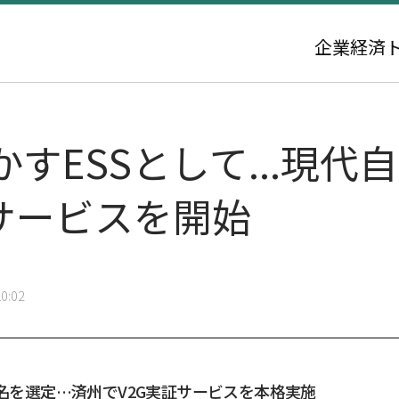
企業
経済
すESSとして...現代
サービスを開始
0:02
0名を選定…済州でV2G実証サービスを本格実施