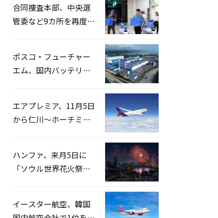
合同捜査本部、中央選
管委など9カ所を再度家
宅捜索…「投票率操
作」の資料を確保
ポスコ・フューチャー
エム、国内バッテリー
企業とLFP正極材19万ト
ンの供給契約を締結
エアプレミア、11月5日
から仁川〜ホーチミン
路線運航へ…3年2ヶ月
ぶりの再開
ハンファ、来月5日に
「ソウル世界花火祭り
2026」開催…韓・米・
英の3カ国が参加
イースター航空、韓国
国内航空会社で1位を記