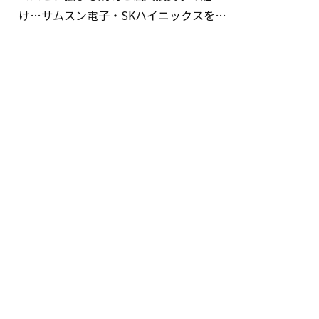
け…サムスン電子・SKハイニックスを巡
る明暗