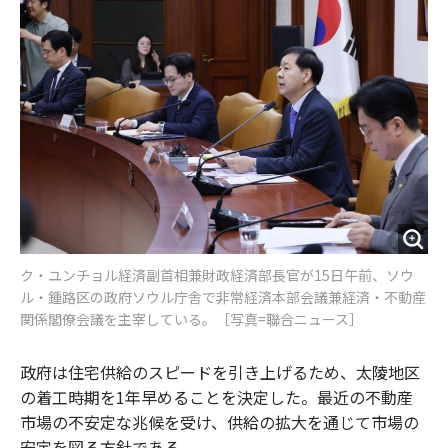
o
e
u
n
o
r
t
k
ク・ユンチョル経済副首相兼財政経済部長官が15日午前、ソウ
ル・鍾路区の政府ソウル庁舎で非常経済本部会議兼経済・不動産
関係閣僚会議を主宰している。［写真=聯合ニュース］
政府は住宅供給のスピードを引き上げるため、太陵地区
の着工時期を1年早めることを決定した。最近の不動産
市場の不安定な兆候を受け、供給の拡大を通じて市場の
安定を図る方針である。