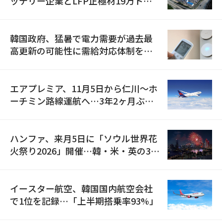
ッテリー企業とLFP正極材19万トン
の供給契約を締結
韓国政府、猛暑で電力需要が過去最
高更新の可能性に需給対応体制を点
検
エアプレミア、11月5日から仁川〜ホ
ーチミン路線運航へ…3年2ヶ月ぶり
の再開
ハンファ、来月5日に「ソウル世界花
火祭り2026」開催…韓・米・英の3カ
国が参加
イースター航空、韓国国内航空会社
で1位を記録…「上半期搭乗率93%」