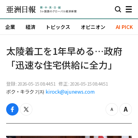
企業
経済
トピックス
オピニオン
AI PICK
太陵着工を1年早める…政府
「迅速な住宅供給に全力」
登録 : 2026-05-15 08:44:51
修正 : 2026-05-15 08:44:51
ボク・キラク 기자
kirock@ajunews.com
f
t
z
Z
a
w
o
o
c
i
o
o
e
t
m
m
b
t
o
i