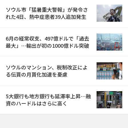
ソウル市「猛暑重大警報」が発令さ
れた4日、熱中症患者39人追加発生
6月の経常収支、497億ドルで「過去
最大」…輸出が初の1000億ドル突破
ソウルのマンション、税制改正によ
る伝貰の月貰化加速を憂慮
5大銀行も地方銀行も延滞率上昇…融
資のハードルはさらに高く