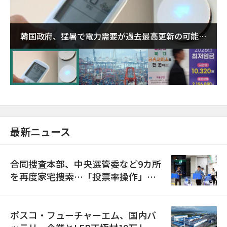
韓国政府、猛暑で電力需要が過去最高更新の可能性
に需給対応体制を点検
最新ニュース
合同捜査本部、中央選管委など9カ所
を再度家宅捜索…「投票率操作」の
資料を確保
ポスコ・フューチャーエム、国内バ