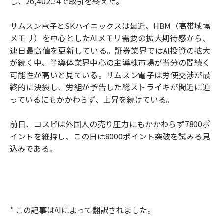
し、26,402.34で取引を終えた。
サムスン電子とSKハイニックスは最近、HBM（高帯域幅
メモリ）を中心としたAIメモリ需要の拡大期待感から、
連日最高値を更新している。証券業界ではAI投資の拡大
が続く中、半導体業界中心の主導株市場が当分の間続く
可能性が高いと見ている。サムスン電子は労使交渉が最
終的に決裂し、労組が予告した総ストライキが間近に迫
っているにもかかわらず、上昇を続けている。
前日、コスピは外国人の売り圧力にもかかわらず7800ポ
イントを維持し、この日は8000ポイント突破を試みる見
込みである。
* この記事はAIによって翻訳されました。