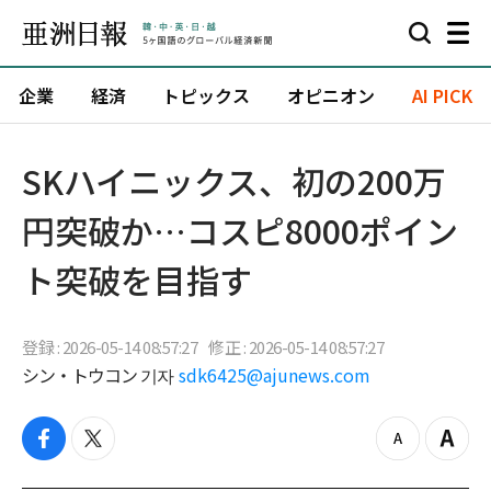
企業
経済
トピックス
オピニオン
AI PICK
SKハイニックス、初の200万
円突破か…コスピ8000ポイン
ト突破を目指す
登録 : 2026-05-14 08:57:27
修正 : 2026-05-14 08:57:27
シン・トウコン 기자
sdk6425@ajunews.com
f
t
z
Z
a
w
o
o
c
i
o
o