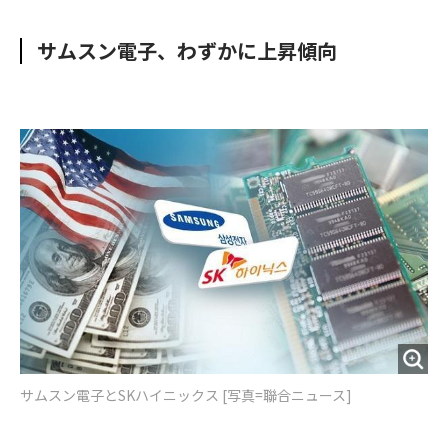
e
t
m
m
b
t
o
i
サムスン電子、わずかに上昇傾向
o
e
u
n
o
r
t
k
サムスン電子とSKハイニックス [写真=聯合ニュース]