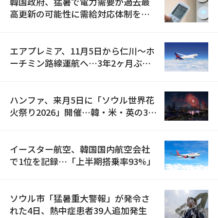
韓国政府、猛暑で電力需要が過去最
高更新の可能性に需給対応体制を点
検
エアプレミア、11月5日から仁川〜ホ
ーチミン路線運航へ…3年2ヶ月ぶり
の再開
ハンファ、来月5日に「ソウル世界花
火祭り2026」開催…韓・米・英の3カ
国が参加
イースター航空、韓国国内航空会社
で1位を記録…「上半期搭乗率93%」
ソウル市「猛暑重大警報」が発令さ
れた4日、熱中症患者39人追加発生