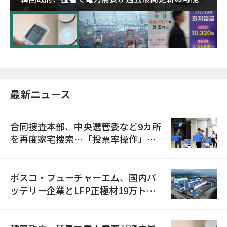
に需給対応体制を点検
最新ニュース
合同捜査本部、中央選管委など9カ所
を再度家宅捜索…「投票率操作」の
資料を確保
ポスコ・フューチャーエム、国内バ
ッテリー企業とLFP正極材19万トン
の供給契約を締結