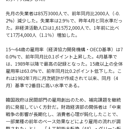
先月の失業者は85万3000人で、前年同月比2000人（-0.
2%）減少した。失業率は2.9％で、昨年4月と同水準だっ
た。非経済活動人口は1,615万2,000人で、1年前に比べ
て17万4,000人（1.1％）増加した。
15～64歳の雇用率（経済協力開発機構・OECD基準）は7
0.0%で、前年同月比0.1ポイント上昇した。4月基準で
は、1989年以降で最高の記録となった。15歳以上の全体
雇用率は63.0%で、前年同月比0.2ポイント低下した。こ
れは1982年7月に月次統計が作成されて以来、同月（4
月）基準で2番目に高い水準である。
韓国政府は民間部門の雇用創出のため、補完課題を継続
的に発掘していく方針だ。財政経済部の関係者は「中東
戦争の影響が長期化し、消費者心理が鈍化したことで、
一部業種の前年のベース効果などにより雇用の流れが調
整された」とし、「人工知能大転換（AX）・グリーン転