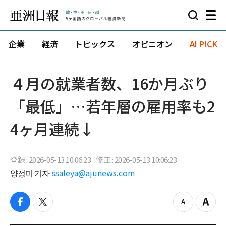
企業
経済
トピックス
オピニオン
AI PICK
４月の就業者数、16か月ぶり
「最低」…若年層の雇用率も2
4ヶ月連続↓
登録 : 2026-05-13 10:06:23
修正 : 2026-05-13 10:06:23
양정미 기자
ssaleya@ajunews.com
f
t
z
Z
a
w
o
o
c
i
o
o