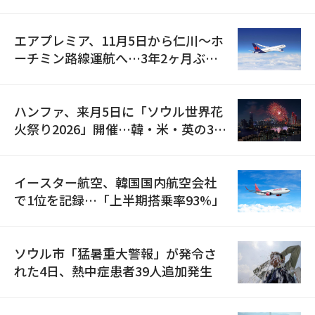
検
エアプレミア、11月5日から仁川〜ホ
ーチミン路線運航へ…3年2ヶ月ぶり
の再開
ハンファ、来月5日に「ソウル世界花
火祭り2026」開催…韓・米・英の3カ
国が参加
イースター航空、韓国国内航空会社
で1位を記録…「上半期搭乗率93%」
ソウル市「猛暑重大警報」が発令さ
れた4日、熱中症患者39人追加発生