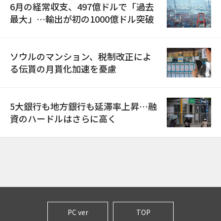
6月の経常収支、497億ドルで「過去
最大」…輸出が初の1000億ドル突破
ソウルのマンション、税制改正によ
る伝貰の月貰化加速を憂慮
5大銀行も地方銀行も延滞率上昇…融
資のハードルはさらに高く
PC ver
TOP