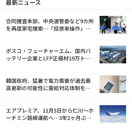
最新ニュース
合同捜査本部、中央選管委など9カ所
を再度家宅捜索…「投票率操作」の
資料を確保
ポスコ・フューチャーエム、国内バ
ッテリー企業とLFP正極材19万トン
の供給契約を締結
韓国政府、猛暑で電力需要が過去最
高更新の可能性に需給対応体制を点
検
エアプレミア、11月5日から仁川〜ホ
ーチミン路線運航へ…3年2ヶ月ぶり
の再開