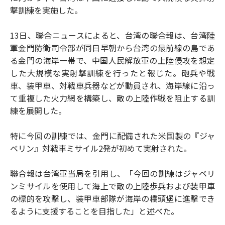
撃訓練を実施した。
13日、聯合ニュースによると、台湾の聯合報は、台湾陸
軍金門防衛司令部が同日早朝から台湾の最前線の島であ
る金門の海岸一帯で、中国人民解放軍の上陸侵攻を想定
した大規模な実射撃訓練を行ったと報じた。砲兵や戦
車、装甲車、対戦車兵器などが動員され、海岸線に沿っ
て重複した火力網を構築し、敵の上陸作戦を阻止する訓
練を展開した。
特に今回の訓練では、金門に配備された米国製の『ジャ
ベリン』対戦車ミサイル2発が初めて実射された。
聯合報は台湾軍当局を引用し、「今回の訓練はジャベリ
ンミサイルを使用して海上で敵の上陸歩兵および装甲車
の標的を攻撃し、装甲車部隊が海岸の橋頭堡に進撃でき
るように支援することを目指した」と述べた。