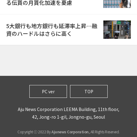
る伝貰の月貰化加速を憂慮
5大銀行も地方銀行も延滞率上昇…融
資のハードルはさらに高く
PC ver
TOP
Aju News Corporation LEEMA Building, 11th floor,
42, Jong-ro 1-gil, Jongno-gu, Seoul
Copyright ⓒ 2022 By
Ajunews Corporation
, All Rights Reserved.