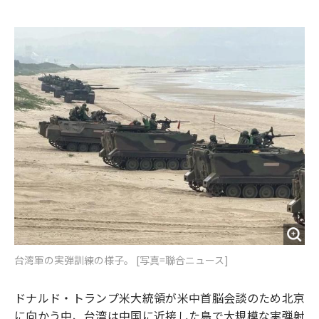
e
t
m
m
b
t
o
i
o
e
u
n
o
r
t
k
台湾軍の実弾訓練の様子。 [写真=聯合ニュース]
ドナルド・トランプ米大統領が米中首脳会談のため北京
に向かう中、台湾は中国に近接した島で大規模な実弾射