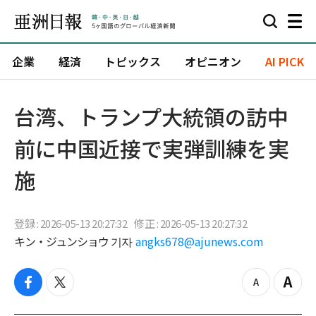
企業
経済
トピックス
オピニオン
AI PICK
台湾、トランプ大統領の訪中
前に中国近接で実弾訓練を実
施
登録 : 2026-05-13 20:27:32
修正 : 2026-05-13 20:27:32
キン・ジュンショウ 기자
angks678@ajunews.com
f
t
z
Z
a
w
o
o
c
i
o
o