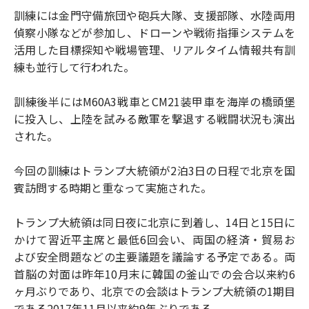
訓練には金門守備旅団や砲兵大隊、支援部隊、水陸両用
偵察小隊などが参加し、ドローンや戦術指揮システムを
活用した目標探知や戦場管理、リアルタイム情報共有訓
練も並行して行われた。
訓練後半にはM60A3戦車とCM21装甲車を海岸の橋頭堡
に投入し、上陸を試みる敵軍を撃退する戦闘状況も演出
された。
今回の訓練はトランプ大統領が2泊3日の日程で北京を国
賓訪問する時期と重なって実施された。
トランプ大統領は同日夜に北京に到着し、14日と15日に
かけて習近平主席と最低6回会い、両国の経済・貿易お
よび安全問題などの主要議題を議論する予定である。両
首脳の対面は昨年10月末に韓国の釜山での会合以来約6
ヶ月ぶりであり、北京での会談はトランプ大統領の1期目
である2017年11月以来約9年ぶりである。