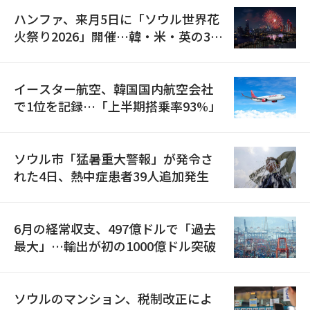
ハンファ、来月5日に「ソウル世界花
火祭り2026」開催…韓・米・英の3カ
国が参加
イースター航空、韓国国内航空会社
で1位を記録…「上半期搭乗率93%」
ソウル市「猛暑重大警報」が発令さ
れた4日、熱中症患者39人追加発生
6月の経常収支、497億ドルで「過去
最大」…輸出が初の1000億ドル突破
ソウルのマンション、税制改正によ