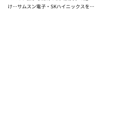
け…サムスン電子・SKハイニックスを巡
る明暗