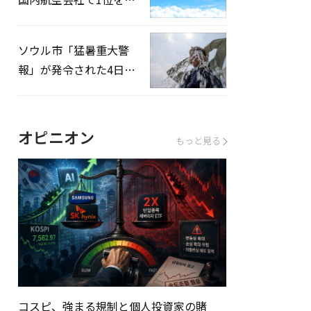
録…「上半期搭乗率
93%」
ソウル市「猛暑重大警
報」が発令された4日、
熱中症患者39人追加発
生
オピニオン
もっと見る
コスピ、強まる規制と個人投資家の賭