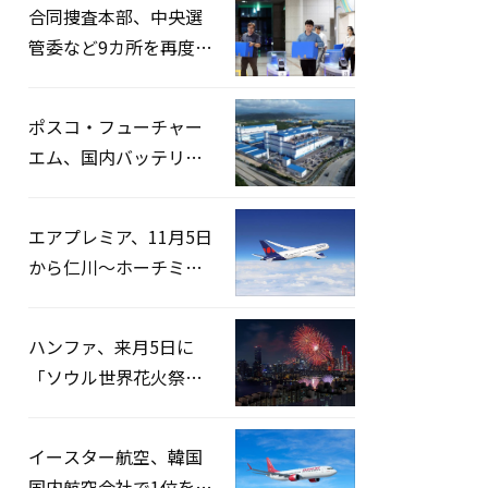
合同捜査本部、中央選
管委など9カ所を再度家
宅捜索…「投票率操
作」の資料を確保
ポスコ・フューチャー
エム、国内バッテリー
企業とLFP正極材19万ト
ンの供給契約を締結
エアプレミア、11月5日
から仁川〜ホーチミン
路線運航へ…3年2ヶ月
ぶりの再開
ハンファ、来月5日に
「ソウル世界花火祭り
2026」開催…韓・米・
英の3カ国が参加
イースター航空、韓国
国内航空会社で1位を記