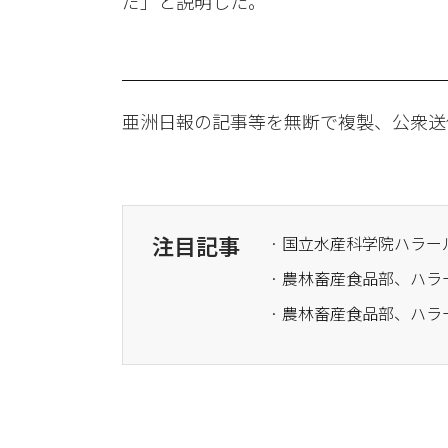
だ」と説明した。
亜洲日報の記事等を無断で複製、公衆送
注目記事
· 国立水産科学院ハラ
· 農林畜産食品部、ハ
· 農林畜産食品部、ハ