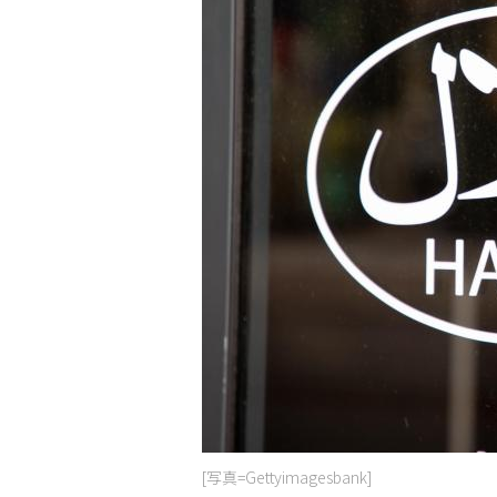
[写真=Gettyimagesbank]