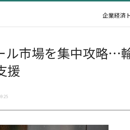
企業
経済
ラール市場を集中攻略…
支援
9:25