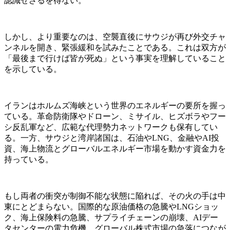
認識せざるを得ない。
しかし、より重要なのは、空襲直後にサウジが再び外交チャ
ンネルを開き、緊張緩和を試みたことである。これは双方が
「最後まで行けば皆が死ぬ」という事実を理解していること
を示している。
イランはホルムズ海峡という世界のエネルギーの要所を握っ
ている。革命防衛隊やドローン、ミサイル、ヒズボラやフー
シ反乱軍など、広範な代理勢力ネットワークも保有してい
る。一方、サウジと湾岸諸国は、石油やLNG、金融やAI投
資、海上物流とグローバルエネルギー市場を動かす資金力を
持っている。
もし両者の衝突が制御不能な状態に陥れば、その火の手は中
東にとどまらない。国際的な原油価格の急騰やLNGショッ
ク、海上保険料の急騰、サプライチェーンの崩壊、AIデー
タセンターの電力危機、グローバル株式市場の急落につなが