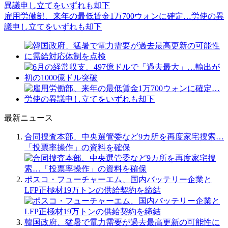
雇用労働部、来年の最低賃金1万700ウォンに確定…労使の異
議申し立てをいずれも却下
最新ニュース
合同捜査本部、中央選管委など9カ所を再度家宅捜索…
「投票率操作」の資料を確保
ポスコ・フューチャーエム、国内バッテリー企業と
LFP正極材19万トンの供給契約を締結
韓国政府、猛暑で電力需要が過去最高更新の可能性に