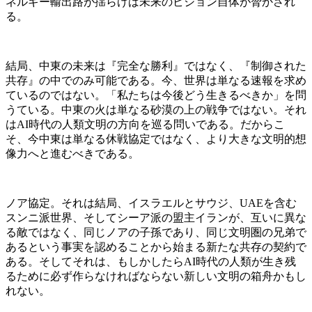
ネルギー輸出路が揺らげば未来のビジョン自体が脅かされ
る。
結局、中東の未来は『完全な勝利』ではなく、『制御された
共存』の中でのみ可能である。今、世界は単なる速報を求め
ているのではない。「私たちは今後どう生きるべきか」を問
うている。中東の火は単なる砂漠の上の戦争ではない。それ
はAI時代の人類文明の方向を巡る問いである。だからこ
そ、今中東は単なる休戦協定ではなく、より大きな文明的想
像力へと進むべきである。
ノア協定。それは結局、イスラエルとサウジ、UAEを含む
スンニ派世界、そしてシーア派の盟主イランが、互いに異な
る敵ではなく、同じノアの子孫であり、同じ文明圏の兄弟で
あるという事実を認めることから始まる新たな共存の契約で
ある。そしてそれは、もしかしたらAI時代の人類が生き残
るために必ず作らなければならない新しい文明の箱舟かもし
れない。