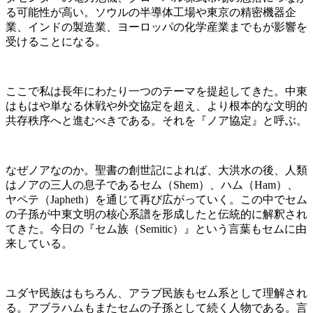
る可能性が高い。ソウルの半導体工場や東京の精密機器企
業、インドの製造業、ヨーロッパの化学産業までもが影響を
受けることになる。
ここで私は長年にわたり一つのテーマを提起してきた。中東
はもはや単なる休戦や外交協定を超え、より根本的な文明的
共存秩序へと進むべきである。それを『ノア協定』と呼ぶ。
なぜノアなのか。聖書の創世記によれば、大洪水の後、人類
はノアの三人の息子であるセム（Shem）、ハム（Ham）、
ヤペテ（Japheth）を通じて再び広がっていく。この中でセム
の子孫が中東文明の核心系譜を形成したと伝統的に解釈され
てきた。今日の『セム族（Semitic）』という言葉もセムに由
来している。
ユダヤ民族はもちろん、アラブ民族もセム系として理解され
る。アブラハムもまたセムの子孫として続く人物である。言