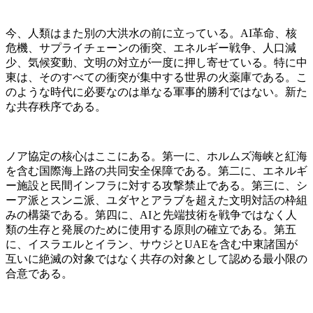
今、人類はまた別の大洪水の前に立っている。AI革命、核
危機、サプライチェーンの衝突、エネルギー戦争、人口減
少、気候変動、文明の対立が一度に押し寄せている。特に中
東は、そのすべての衝突が集中する世界の火薬庫である。こ
のような時代に必要なのは単なる軍事的勝利ではない。新た
な共存秩序である。
ノア協定の核心はここにある。第一に、ホルムズ海峡と紅海
を含む国際海上路の共同安全保障である。第二に、エネルギ
ー施設と民間インフラに対する攻撃禁止である。第三に、シ
ーア派とスンニ派、ユダヤとアラブを超えた文明対話の枠組
みの構築である。第四に、AIと先端技術を戦争ではなく人
類の生存と発展のために使用する原則の確立である。第五
に、イスラエルとイラン、サウジとUAEを含む中東諸国が
互いに絶滅の対象ではなく共存の対象として認める最小限の
合意である。