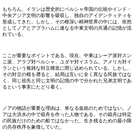
もちろん、イランは歴史的にペルシャ帝国の伝統やインド・
中央アジア文明の影響を吸収し、独自のアイデンティティを
形成してきた。しかし、その根深い精神世界の中には、依然
としてノアとアブラハムに連なる中東文明の共通の記憶が流
れている。
ここが重要なポイントである。現在、中東はシーア派対スン
ニ派、アラブ対ペルシャ、ユダヤ対イスラム、アメリカ対イ
ランという複雑な対立構造に閉じ込められている。しかし、
その対立の根を遡ると、結局は互いに全く異なる民族ではな
く、同じ祖先と同じ文明の記憶の中で分かれた兄弟文明であ
るという事実にたどり着く。
ノアの物語が重要な理由は、単なる血統のためではない。ノ
アは大洪水の中で箱舟を作った人物である。その箱舟は特定
の民族だけのための船ではなかった。生き残るための最小限
の共存秩序を象徴していた。