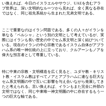
い換えれば、今日のイスラエルやサウジ、UAEを含むアラ
ブ世界は、深い文明的なルーツから見れば、全く異なる存在
ではなく、同じ祖先系統から生まれた兄弟文明である。
ここで重要なのはイラン問題である。多くの人々がイランを
単なる「ペルシャ」という別の文明として考えているが、実
際にはイランも長い歴史の中でセム系文明と深く結びついて
いる。現在のイランの中心宗教であるイスラム自体がアブラ
ハム系の唯一神伝統の上に立っており、クルアーンもノアを
偉大な預言者として尊重している。
特に中東の宗教・文明構造を広く見ると、ユダヤ教・キリス
ト教・イスラム教はすべてノアとアブラハムに連なる巨大な
セム系文明圏の中で互いに影響を与え合いながら発展してき
たと考えられる。言い換えれば、イランもまた完全に外部の
文明ではなく、同じ中東唯一神文明圏の中に存在するもう一
つの巨大な軸である。