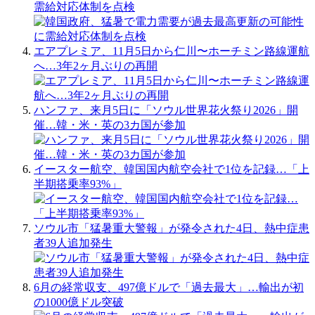
需給対応体制を点検
エアプレミア、11月5日から仁川〜ホーチミン路線運航
へ…3年2ヶ月ぶりの再開
ハンファ、来月5日に「ソウル世界花火祭り2026」開
催…韓・米・英の3カ国が参加
イースター航空、韓国国内航空会社で1位を記録…「上
半期搭乗率93%」
ソウル市「猛暑重大警報」が発令された4日、熱中症患
者39人追加発生
6月の経常収支、497億ドルで「過去最大」…輸出が初
の1000億ドル突破