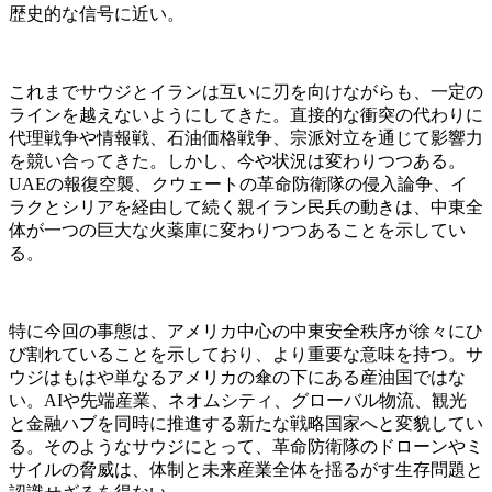
歴史的な信号に近い。
これまでサウジとイランは互いに刃を向けながらも、一定の
ラインを越えないようにしてきた。直接的な衝突の代わりに
代理戦争や情報戦、石油価格戦争、宗派対立を通じて影響力
を競い合ってきた。しかし、今や状況は変わりつつある。
UAEの報復空襲、クウェートの革命防衛隊の侵入論争、イ
ラクとシリアを経由して続く親イラン民兵の動きは、中東全
体が一つの巨大な火薬庫に変わりつつあることを示してい
る。
特に今回の事態は、アメリカ中心の中東安全秩序が徐々にひ
び割れていることを示しており、より重要な意味を持つ。サ
ウジはもはや単なるアメリカの傘の下にある産油国ではな
い。AIや先端産業、ネオムシティ、グローバル物流、観光
と金融ハブを同時に推進する新たな戦略国家へと変貌してい
る。そのようなサウジにとって、革命防衛隊のドローンやミ
サイルの脅威は、体制と未来産業全体を揺るがす生存問題と