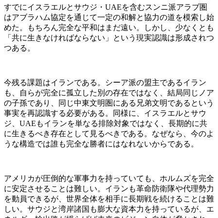
すでにイスラエルとサウジ・UAEを含むスンニ派アラブ圏
はアブラハム協定を通じて一定の和解と協力の道を模索し始
めた。もちろん完全な平和はまだ遠い。しかし、少なくとも
「共に生きなければならない」という現実認識は形成されつ
つある。
今残る課題はイランである。シーア派の盟主であるイラン
も、自らが完全に孤立した別の存在ではなく、結局同じノア
の子孫であり、同じ中東文明圏にある兄弟文明であるという
事実を再認識する必要がある。同様に、イスラエルとサウ
ジ、UAEもイランを単なる排除対象ではなく、長期的に共
に生きるべき存在として見るべきである。なぜなら、今のよ
うな構造では誰も完全な勝者にはなれないからである。
アメリカが圧倒的な軍事力を持っていても、ホルムズを完全
に安定させることは難しい。イランも革命防衛隊や代理勢力
を動員できるが、世界全体を相手に長期戦を続けることは難
しい。サウジと湾岸諸国も膨大な資本力を持っているが、エ