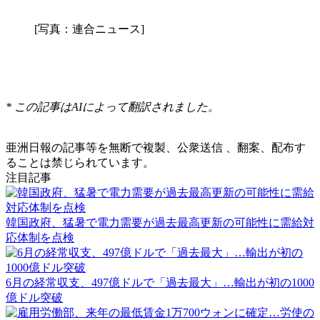
[写真：連合ニュース]
* この記事はAIによって翻訳されました。
亜洲日報の記事等を無断で複製、公衆送信 、翻案、配布す
ることは禁じられています。
注目記事
韓国政府、猛暑で電力需要が過去最高更新の可能性に需給対
応体制を点検
6月の経常収支、497億ドルで「過去最大」…輸出が初の1000
億ドル突破