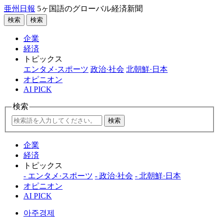
亜州日報
5ヶ国語のグローバル経済新聞
検索
検索
企業
経済
トピックス
エンタメ·スポーツ
政治·社会
北朝鮮·日本
オピニオン
AI PICK
検索
検索
企業
経済
トピックス
- エンタメ·スポーツ
- 政治·社会
- 北朝鮮·日本
オピニオン
AI PICK
아주경제