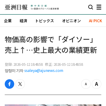
企業
経済
トピックス
オピニオン
AI PICK
物価高の影響で「ダイソー」
売上↑…史上最大の業績更新
登録 : 2026-05-12 18:48:58
修正 : 2026-05-12 18:48:58
양정미 기자
ssaleya@ajunews.com
f
t
z
Z
a
w
o
o
c
i
o
o
e
t
m
m
b
t
o
i