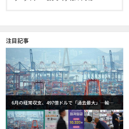
注目記事
6月の経常収支、497億ドルで「過去最大」…輸出
が初の1000億ドル突破