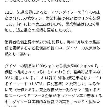
まで拡大しながら進化しているからだ。
12日、流通業界によると、アソンダイソーの昨年の売上
高は4兆5363億ウォン、営業利益は4424億ウォンを記録
した。前年に比べ売上高は14.3%、営業利益は19.2%増
加し、過去最高の業績を更新したのだ。
消費者物価上昇率が2.6%を記録し、昨年7月以来の最高
値を更新するなど物価高が続く中、ダイソーの人気は依
然として高い。
ダイソーの製品は1000ウォンから最大5000ウォンの均一
価格で構成されているにもかかわらず、営業利益率は約1
0%に達している。これは韓国の国内流通市場をリードす
るイーマート（1.67％、個別基準）と比較して、はるか
に高い数値である。売上規模が数十兆ウォンに達する大
型スーパーやEコマース企業が低いマージン率で苦戦する
中、ダイソーは実利的な経営で内実をしっかりと固めた