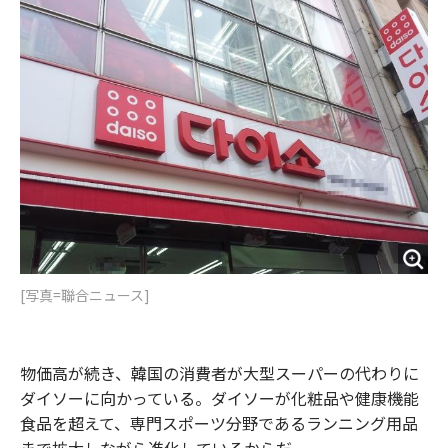
o
e
u
n
o
r
t
k
[写真=聯合ニュース]
物価高が続き、韓国の消費者が大型スーパーの代わりに
ダイソーに向かっている。ダイソーが化粧品や健康機能
食品を超えて、専門スポーツ分野であるランニング用品