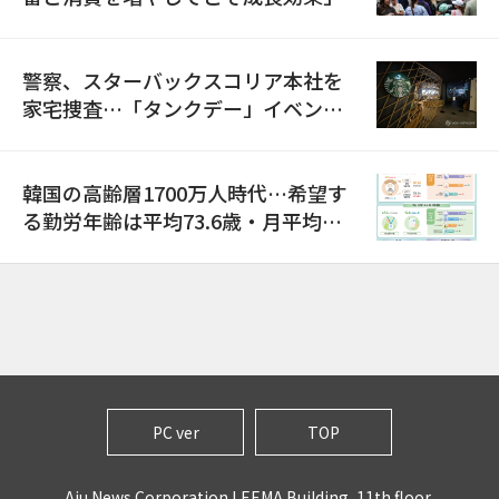
警察、スターバックスコリア本社を
家宅捜査…「タンクデー」イベント
巡り侮辱容疑
韓国の高齢層1700万人時代…希望す
る勤労年齢は平均73.6歳・月平均賃
金は300万ウォン以上
PC ver
TOP
Aju News Corporation LEEMA Building, 11th floor,