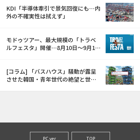
KDI「半導体牽引で景気回復にも…内
外の不確実性は拭えず」
モドゥツアー、最大規模の「トラベ
ルフェスタ」開催…8月10日～9月11
日
[コラム] 「バスハウス」騒動が露呈
させた韓国・青年世代の絶望と世代
間格差
PC ver
TOP