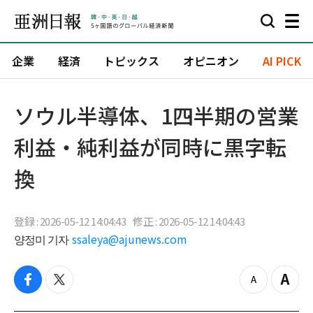
企業
経済
トピックス
オピニオン
AI PICK
ソウル半導体、1四半期の営業
利益・純利益が同時に黒字転
換
登録 : 2026-05-12 14:04:43
修正 : 2026-05-12 14:04:43
양정미 기자
ssaleya@ajunews.com
f
t
z
Z
a
w
o
o
c
i
o
o