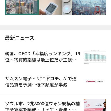
超が「ゾンビ企業」に…5年で2.8倍増
最新ニュース
韓国、OECD「幸福度ランキング」19
位…物質的指標は最上位だが主観的
満足度は最下位
サムスン電子・NTTドコモ、AIで通
信品質を予測…低下頻度が半減
ソウル市、2兆8000億ウォン規模の補
正予算案を編成…「民生・青年・安