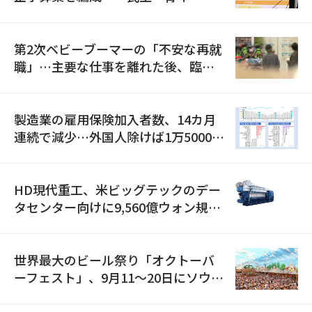
全」に8100億ウォンを集中投資
第2次ベビーブーマーの「不安な再就
職」…主要な仕事を離れた後、臨時
職が2倍近くに急増
製造業の雇用保険加入者数、14カ月
連続で減少…外国人除けば1万5000人
減
HD現代重工、米ビッグテックのデー
タセンター向けに9,560億ウォン規模
の発電設備を受注…「過去最大」
世界最大のビール祭り「オクトーバ
ーフェスト」、9月11〜20日にソウル
で開催