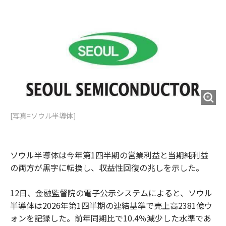
e
t
m
m
b
t
o
i
o
e
u
n
o
r
t
k
[写真=ソウル半導体]
ソウル半導体は今年第1四半期の営業利益と当期純利益
の両方が黒字に転換し、収益性回復の兆しを示した。
12日、金融監督院の電子公示システムによると、ソウル
半導体は2026年第1四半期の連結基準で売上高2381億ウ
ォンを記録した。前年同期比で10.4％減少した水準であ