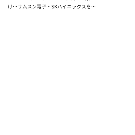
け…サムスン電子・SKハイニックスを巡
る明暗