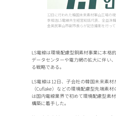
12日に行われた韓国未来素材軍山工場の竣
李相浩LS電線共生経営総括代表、全益洙
金英民軍山市副市長らが記念撮影を行っている
LS電線は環境配慮型銅素材事業に本格
データセンターや電力網の拡大に伴い、
る戦略である。
LS電線は12日、子会社の韓国未来素
（Cuflake）などの環境配慮型先端
は国内電線業界で初めて環境配慮型素材
構築に着手した。