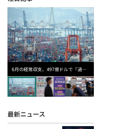
6月の経常収支、497億ドルで「過去
最大」…輸出が初の1000億ドル突破
最新ニュース