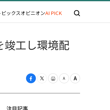
トピックス
オピニオン
AI PICK
を竣工し環境配
注目記事