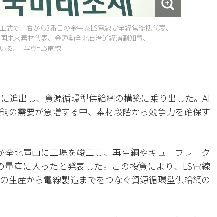
工式で、右から3番目の金宇泰LS電線安全経営総括代表、
韓国未来素材代表、金鍾勳全北自治道経済副知事、
。 [写真=LS電線]
的に進出し、資源循環型供給網の構築に乗り出した。AI
銅の需要が急増する中、素材段階から競争力を確保す
材が全北軍山に工場を竣工し、再生銅やキューフレーク
素材の量産に入ったと発表した。この投資により、LS電線
の生産から電線製造までをつなぐ資源循環型供給網の