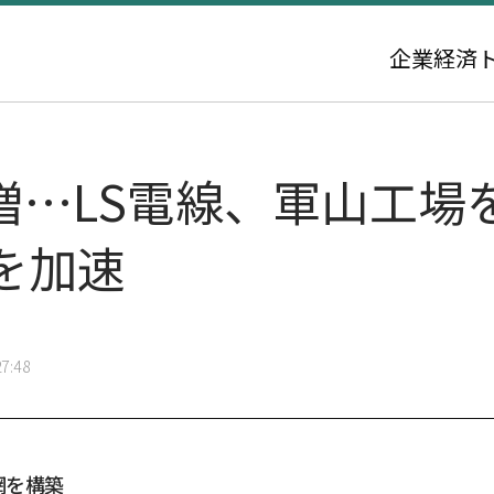
企業
経済
増…LS電線、軍山工場
を加速
7:48
網を構築