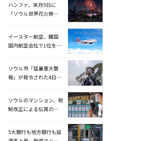
ハンファ、来月5日に
「ソウル世界花火祭り
2026」開催…韓・米・
英の3カ国が参加
イースター航空、韓国
国内航空会社で1位を記
録…「上半期搭乗率
93%」
ソウル市「猛暑重大警
報」が発令された4日、
熱中症患者39人追加発
生
ソウルのマンション、税
制改正による伝貰の月
貰化加速を憂慮
5大銀行も地方銀行も延
滞率上昇…融資のハー