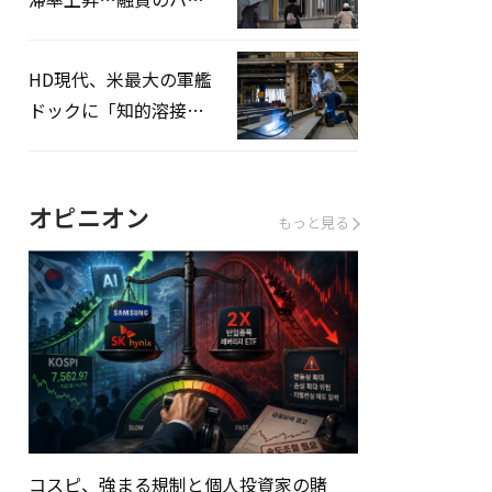
ドルはさらに高く
HD現代、米最大の軍艦
ドックに「知的溶接」
システムを導入へ
オピニオン
もっと見る
コスピ、強まる規制と個人投資家の賭