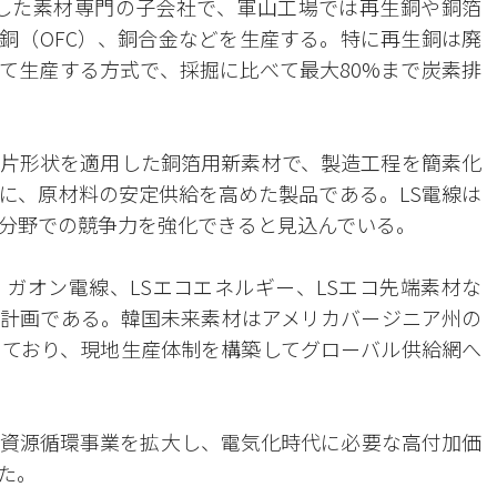
設立した素材専門の子会社で、軍山工場では再生銅や銅箔
銅（OFC）、銅合金などを生産する。特に再生銅は廃
て生産する方式で、採掘に比べて最大80%まで炭素排
片形状を適用した銅箔用新素材で、製造工程を簡素化
に、原材料の安定供給を高めた製品である。LS電線は
分野での競争力を強化できると見込んでいる。
、ガオン電線、LSエコエネルギー、LSエコ先端素材な
計画である。韓国未来素材はアメリカバージニア州の
めており、現地生産体制を構築してグローバル供給網へ
資源循環事業を拡大し、電気化時代に必要な高付加価
た。