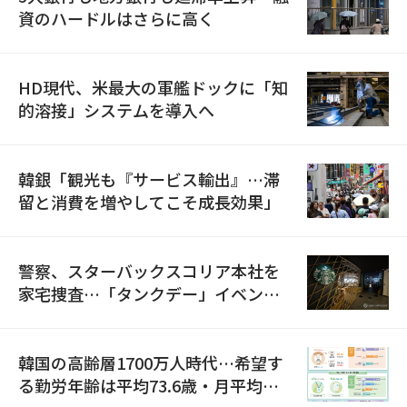
資のハードルはさらに高く
HD現代、米最大の軍艦ドックに「知
的溶接」システムを導入へ
韓銀「観光も『サービス輸出』…滞
留と消費を増やしてこそ成長効果」
警察、スターバックスコリア本社を
家宅捜査…「タンクデー」イベント
巡り侮辱容疑
韓国の高齢層1700万人時代…希望す
る勤労年齢は平均73.6歳・月平均賃