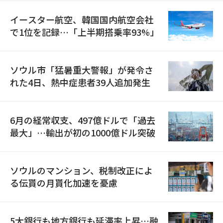
イースター航空、韓国国内航空会社
で1位を記録…「上半期搭乗率93%」
ソウル市「猛暑重大警報」が発令さ
れた4日、熱中症患者39人追加発生
6月の経常収支、497億ドルで「過去
最大」…輸出が初の1000億ドル突破
ソウルのマンション、税制改正によ
る伝貰の月貰化加速を憂慮
5大銀行も地方銀行も延滞率上昇…融