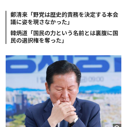
e
t
m
m
b
t
o
i
鄭清来「野党は歴史的責務を決定する本会
o
e
u
n
議に姿を現さなかった」
o
r
t
k
韓炳道「国民の力という名前とは裏腹に国
民の選択権を奪った」