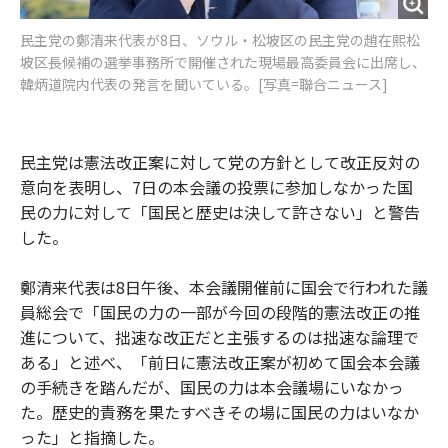
民主党の鄭清来代表が8日、ソウル・松坡区の民主党の趙在熙松
坡区長候補の選挙事務所で開催された現場最高委員会に出席し、
韓炳道院内代表の発言を聞いている。[写真=聯合ニュース]
民主党は憲法改正案に対して党の方針として改正反対の
意向を表明し、7日の本会議の投票に参加しなかった国
民の力に対して「国民と歴史は決して許さない」と警告
した。
鄭清来代表は8日午後、本会議開催前に国会で行われた議
員総会で「国民の力の一部が今回の段階的憲法改正の推
進について、拙速な改正だと主張するのは拙速な論理で
ある」と述べ、「前日に憲法改正案が初めて国会本会議
の手続きを踏んだが、国民の力は本会議場にいなかっ
た。歴史的責務を果たすべきその場に国民の力はいなか
った」と指摘した。