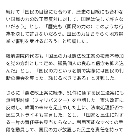
続けて「国民の目線にも合わず、歴史の目線にも合わな
い国民の力の改正案反対に対して、国民は決して許さな
いだろう」とし、「歴史も（国民の力の）このような行
為を決して許さないだろう。国民の力はおそらく地方選
挙で審判を受けるだろう」と強調した。
韓炳道院内代表も「国民の力は憲法改正案の投票不参加
を党の方針として定め、議員個人の良心と信念も抑え込
んだ」とし、「国民の力という名前で実際には国民の判
断の機会を奪った。恥じるべきである」と非難した。
さらに「憲法改正案に続き、51件に達する民生法案にも
無制限討論（フィリバスター）を申請した。憲法改正に
反対し、韓国の未来を足止めした上に、法案処理拒否で
民生ストライキも宣言した」とし、「国家と民生に対す
る一片の責任感も見当たらない。利用可能なすべての手
段を動員して、国民の力が放置した民生を責任を持って