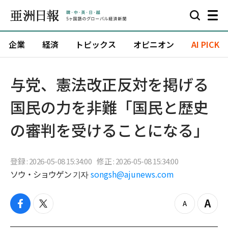
企業
経済
トピックス
オピニオン
AI PICK
与党、憲法改正反対を掲げる
国民の力を非難「国民と歴史
の審判を受けることになる」
登録 : 2026-05-08 15:34:00
修正 : 2026-05-08 15:34:00
ソウ・ショウゲン 기자
songsh@ajunews.com
f
t
z
Z
a
w
o
o
c
i
o
o