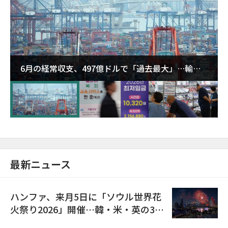
6月の経常収支、497億ドルで「過去最大」…輸出
が初の1000億ドル突破
最新ニュース
ハンファ、来月5日に「ソウル世界花
火祭り2026」開催…韓・米・英の3カ
国が参加