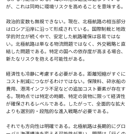
が、これは同時に環境リスクを高めることを意味する。
政治的変数も無視できない。現在、北極航路の相当部分
はロシア沿岸に沿って形成されている。国際制裁と地政
学的対立が続く中で、安定した航路確保は容易ではな
い。北極航路は単なる物流問題ではなく、外交戦略と直
結した問題である。特定の国への依存度が高まる場合、
新たなリスクを抱える可能性がある。
経済性も冷静に考慮する必要がある。距離短縮がすぐに
コスト削減につながるわけではない。保険料、砕氷船の
費用、港湾インフラ不足などの追加コスト要素が存在す
る。現時点では特定の時期、特定の貨物に限って経済性
が確保されるレベルである。したがって、全面的な拡大
よりも選別的・段階的な進入戦略が必要である。
それでも方向性は明確である。北極航路は長期的にグロ
ーバル海運構造を変える可能性が高い。問題は「行くの