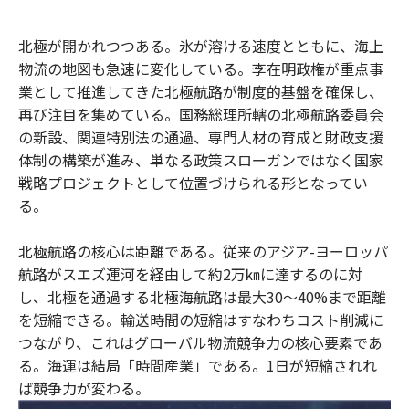
e
t
m
m
b
t
o
i
北極が開かれつつある。氷が溶ける速度とともに、海上
o
e
u
n
物流の地図も急速に変化している。李在明政権が重点事
o
r
t
k
業として推進してきた北極航路が制度的基盤を確保し、
再び注目を集めている。国務総理所轄の北極航路委員会
の新設、関連特別法の通過、専門人材の育成と財政支援
体制の構築が進み、単なる政策スローガンではなく国家
戦略プロジェクトとして位置づけられる形となってい
る。
北極航路の核心は距離である。従来のアジア-ヨーロッパ
航路がスエズ運河を経由して約2万㎞に達するのに対
し、北極を通過する北極海航路は最大30～40%まで距離
を短縮できる。輸送時間の短縮はすなわちコスト削減に
つながり、これはグローバル物流競争力の核心要素であ
る。海運は結局「時間産業」である。1日が短縮されれ
ば競争力が変わる。