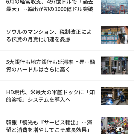
6月の経常収支、497億ドルで「過去
最大」…輸出が初の1000億ドル突破
ソウルのマンション、税制改正によ
る伝貰の月貰化加速を憂慮
5大銀行も地方銀行も延滞率上昇…融
資のハードルはさらに高く
HD現代、米最大の軍艦ドックに「知
的溶接」システムを導入へ
韓銀「観光も『サービス輸出』…滞
留と消費を増やしてこそ成長効果」