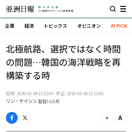
企業
経済
トピックス
オピニオン
AI PICK
北極航路、選択ではなく時間
の問題…韓国の海洋戦略を再
構築する時
登録 : 2026-05-08 15:12:00
修正 : 2026-05-08 15:12:00
リン・ケイシン 컬럼니스트
f
t
z
Z
a
w
o
o
c
i
o
o