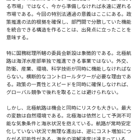
る市場」ではなく、今から準備しなければ永遠に遅れる
市場である。今回の特別法通過の意義はここにある。政
策推進の法的根拠を確保し、部門間で分散していた機能
を統合できる構造を作ることは、出発点に立ったことを
意味する。
特に国務総理所轄の委員会新設は象徴的である。北極航
路は海洋水産部単独で推進できる事業ではない。外交、
防衛、産業、環境、科学技術が同時に機能しなければな
らない。横断的なコントロールタワーが必要な理由であ
る。政策の一貫性とスピードを同時に確保しなければ、
グローバル競争で後れを取ることは避けられない。
しかし、北極航路は機会と同時にリスクも大きい。最大
の変数は自然環境である。北極海は依然として予測不可
能な気象条件と海氷状況を抱えている。航路が常時安定
化していない状況で無理な進出は、逆にコスト増加につ
ながる可能性がある。海氷の溶解速度は速まっている