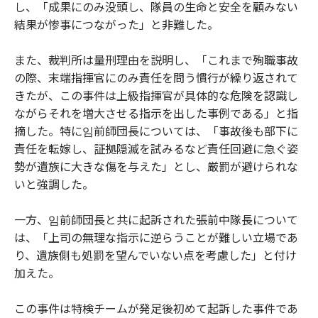
し、「成果にのみ没頭し、隊員の生命と安全を顧みない
結果が惨事につながった」と非難した。
また、裁判所は量刑理由を説明し、「これまで殉職事故
の際、末端指揮官にのみ責任を問う慣行が繰り返されて
きたが、この事件は上級指揮官が具体的な危険を認識し
ながらそれを増大させる指示を出した事例である」と指
摘した。特に임前師団長については、「事故後も部下に
責任を転嫁し、証拠隠滅を試みるなど責任回避に急ぐ姿
勢が遺族に大きな傷を与えた」とし、厳罰が避けられな
いと強調した。
一方、임前師団長と共に起訴された張前中隊長について
は、「上司の無理な指示に逆らうことが難しい立場であ
り、遺族側も処罰を望んでいない点を考慮した」と付け
加えた。
この事件は特検チームが発足後初めて起訴した事件であ