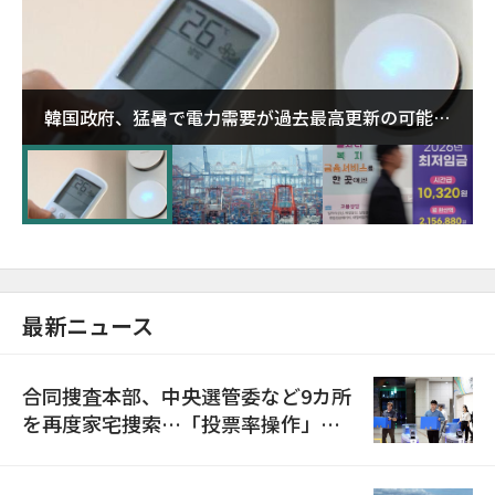
韓国政府、猛暑で電力需要が過去最高更新の可能性
に需給対応体制を点検
最新ニュース
合同捜査本部、中央選管委など9カ所
を再度家宅捜索…「投票率操作」の
資料を確保