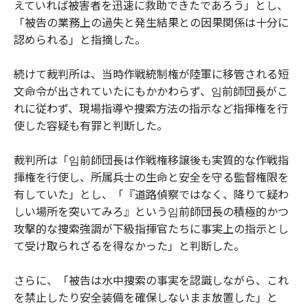
えていれば被害者を迅速に救助できたであろう」とし、
「被告の業務上の過失と発生結果との因果関係は十分に
認められる」と指摘した。
続けて裁判所は、当時作戦統制権が陸軍に移管される短
文命令が出されていたにもかかわらず、임前師団長がこ
れに従わず、現場指導や捜索方法の指示など指揮権を行
使した容疑も有罪と判断した。
裁判所は「임前師団長は作戦権移譲後も実質的な作戦指
揮権を行使し、所属兵士の生命と安全を守る監督権限を
有していた」とし、「『道路偵察ではなく、降りて疑わ
しい場所を突いてみろ』という임前師団長の積極的かつ
攻撃的な捜索強調が下級指揮官たちに事実上の指示とし
て受け取られざるを得なかった」と判断した。
さらに、「被告は水中捜索の事実を認識しながら、これ
を禁止したり安全装備を確保しないまま放置した」と