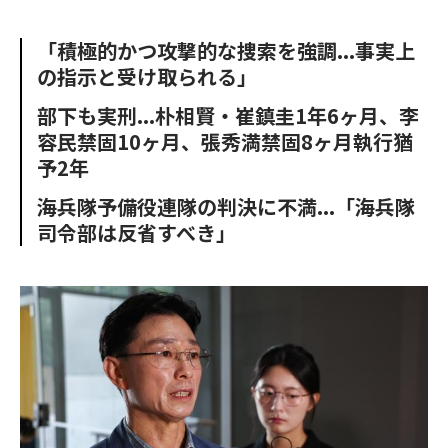
e
t
m
m
b
t
o
i
「積極的かつ攻撃的な捜索を強調...事実上
o
e
u
n
の指示と受け取られる」
o
r
t
k
部下も実刑...朴相賢・崔鎮圭1年6ヶ月、李
容民禁固10ヶ月、張秀満禁固8ヶ月執行猶
予2年
海兵隊予備役連隊の判決に不満...「海兵隊
司令部は反省すべき」