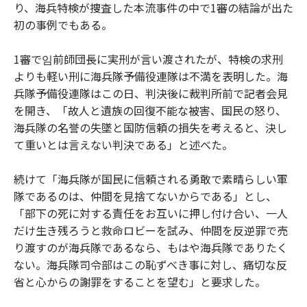
り、海兵特検が捜査した本流事件の中で1審の結論が出た
初の事例でもある。
1審で임前師団長に実刑が言い渡されたが、特検の求刑
よりも軽い刑に海兵隊予備役連隊は不満を表明した。海
兵隊予備役連隊はこの日、判決後に裁判所前で記者会見
を開き、「故人と遺族の回復不能な被害、国民の怒り、
海兵隊の名誉の失墜と国防信頼の損失を考えると、決し
て重いとは言えない判決である」と述べた。
続けて「海兵隊が国民に信頼される勇敢で素晴らしい軍
隊であるのは、仲間を見捨てないからである」とし、
「部下の死に対する責任をお互いに押し付け合い、一人
だけ生き残ろうと救命ロビーを試み、仲間を反逆罪で売
り渡すのが海兵隊であるなら、もはや海兵隊でありたく
ない。海兵隊司令部はこの恥ずべき事に対し、痛切な反
省と心からの謝罪をすることを望む」と要求した。