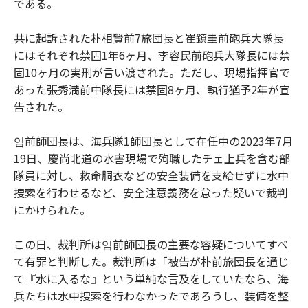
である。
共に起訴された朴相賢前7旅団長と崔鎮圭前砲兵大隊長
にはそれぞれ禁固1年6ヶ月、李容民前砲兵大隊長には禁
固10ヶ月の実刑が言い渡された。ただし、現場指揮官で
あった張秀満前中隊長には禁固8ヶ月、執行猶予2年が宣
告された。
임前師団長は、海兵隊1師団長として在任中の2023年7月
19日、慶尚北道の水害現場で殉職したチェ上兵を含む部
隊員に対し、救命胴衣などの安全装備を支給せずに水中
捜索を行わせるなど、安全注意義務を怠った疑いで裁判
にかけられた。
この日、裁判所は임前師団長の主要な容疑についてすべ
て有罪と判断した。裁判所は「被告が朴前旅団長を通じ
て『水に入るな』という単純な言及をしていたなら、海
兵たちは水中捜索を行わなかったであろうし、装備を整