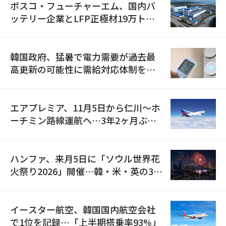
ポスコ・フューチャーエム、国内バ
ッテリー企業とLFP正極材19万トン
の供給契約を締結
韓国政府、猛暑で電力需要が過去最
高更新の可能性に需給対応体制を点
検
エアプレミア、11月5日から仁川〜ホ
ーチミン路線運航へ…3年2ヶ月ぶり
の再開
ハンファ、来月5日に「ソウル世界花
火祭り2026」開催…韓・米・英の3カ
国が参加
イースター航空、韓国国内航空会社
で1位を記録…「上半期搭乗率93%」