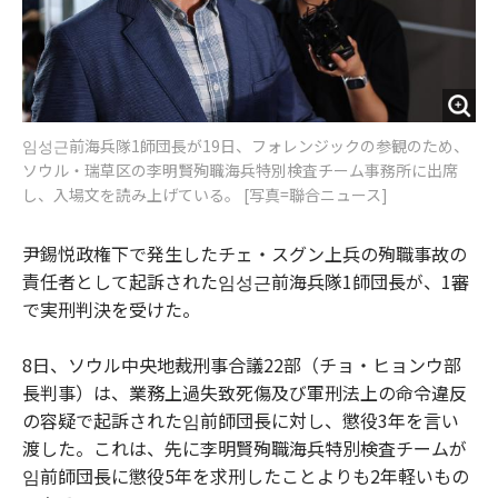
임성근前海兵隊1師団長が19日、フォレンジックの参観のため、
ソウル・瑞草区の李明賢殉職海兵特別検査チーム事務所に出席
し、入場文を読み上げている。 [写真=聯合ニュース]
尹錫悦政権下で発生したチェ・スグン上兵の殉職事故の
責任者として起訴された임성근前海兵隊1師団長が、1審
で実刑判決を受けた。
8日、ソウル中央地裁刑事合議22部（チョ・ヒョンウ部
長判事）は、業務上過失致死傷及び軍刑法上の命令違反
の容疑で起訴された임前師団長に対し、懲役3年を言い
渡した。これは、先に李明賢殉職海兵特別検査チームが
임前師団長に懲役5年を求刑したことよりも2年軽いもの