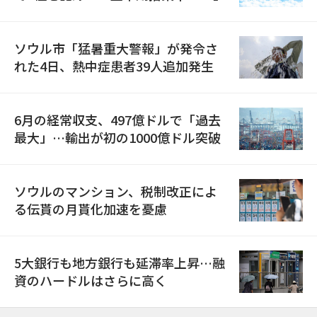
ソウル市「猛暑重大警報」が発令さ
れた4日、熱中症患者39人追加発生
6月の経常収支、497億ドルで「過去
最大」…輸出が初の1000億ドル突破
ソウルのマンション、税制改正によ
る伝貰の月貰化加速を憂慮
5大銀行も地方銀行も延滞率上昇…融
資のハードルはさらに高く