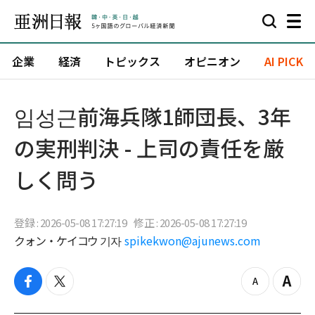
企業
経済
トピックス
オピニオン
AI PICK
임성근前海兵隊1師団長、3年
の実刑判決 - 上司の責任を厳
しく問う
登録 : 2026-05-08 17:27:19
修正 : 2026-05-08 17:27:19
クォン・ケイコウ 기자
spikekwon@ajunews.com
f
t
z
Z
a
w
o
o
c
i
o
o