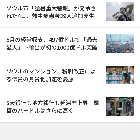
ソウル市「猛暑重大警報」が発令さ
れた4日、熱中症患者39人追加発生
6月の経常収支、497億ドルで「過去
最大」…輸出が初の1000億ドル突破
ソウルのマンション、税制改正によ
る伝貰の月貰化加速を憂慮
5大銀行も地方銀行も延滞率上昇…融
資のハードルはさらに高く