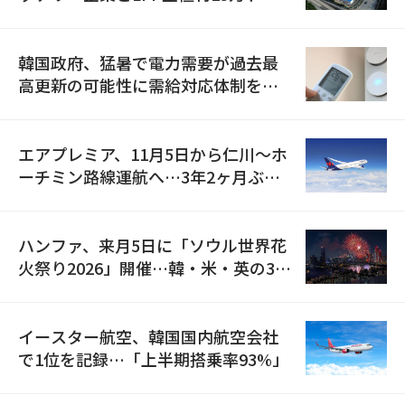
の供給契約を締結
韓国政府、猛暑で電力需要が過去最
高更新の可能性に需給対応体制を点
検
エアプレミア、11月5日から仁川〜ホ
ーチミン路線運航へ…3年2ヶ月ぶり
の再開
ハンファ、来月5日に「ソウル世界花
火祭り2026」開催…韓・米・英の3カ
国が参加
イースター航空、韓国国内航空会社
で1位を記録…「上半期搭乗率93%」