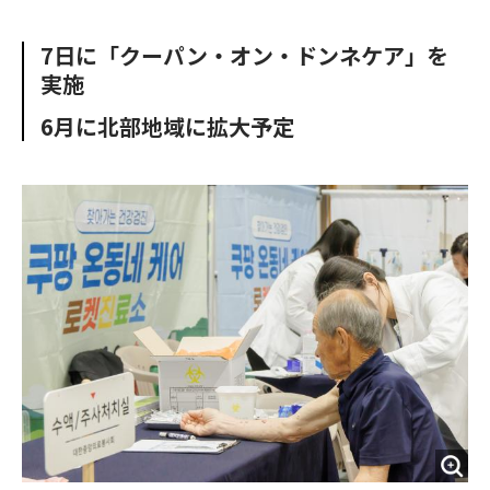
e
t
m
m
b
t
o
i
7日に「クーパン・オン・ドンネケア」を
o
e
u
n
実施
o
r
t
k
6月に北部地域に拡大予定