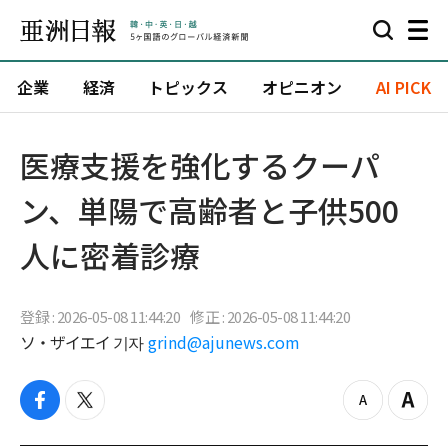
企業
経済
トピックス
オピニオン
AI PICK
医療支援を強化するクーパ
ン、単陽で高齢者と子供500
人に密着診療
登録 : 2026-05-08 11:44:20
修正 : 2026-05-08 11:44:20
ソ・ザイエイ 기자
grind@ajunews.com
f
t
z
Z
a
w
o
o
c
i
o
o