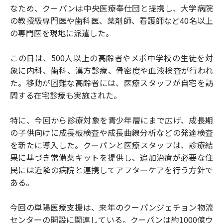
なため、クーパンは中央医療奉仕団と提携し、大学病院
の教授級専門医や歯科医、薬剤師、看護師など40名以上
の専門医を現地に派遣した。
この日は、500人以上の高齢者やメポ中学校の生徒を対
象に内科、歯科、漢方診療、骨密度や血液検査が行われ
た。移動が困難な高齢者には、医療スタッフが自宅を訪
問する在宅診療も実施された。
特に、今回から診療対象を青少年層にまで広げ、成長期
の子供向けに成長板検査や成長曲線分析などの発達検査
を新たに導入した。クーパンと医療スタッフは、診療結
果に基づき常備薬キットを提供し、追加治療が必要な住
民には近隣の病院と連携してアフターケアを行う方針で
ある。
今回の単陽医療支援は、来年のクーパンジェチョン物流
センターの開設に関連している。クーパンは約1000億ウ