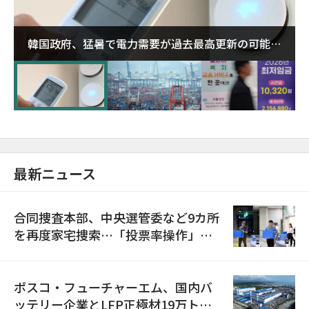
韓国政府、猛暑で電力需要が過去最高更新の可能性
に需給対応体制を点検
最新ニュース
合同捜査本部、中央選管委など9カ所
を再度家宅捜索…「投票率操作」の
資料を確保
ポスコ・フューチャーエム、国内バ
ッテリー企業とLFP正極材19万トン