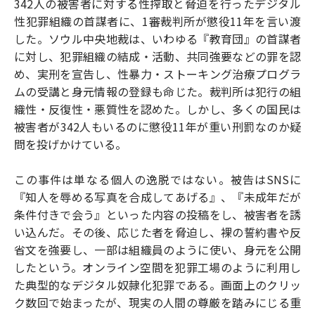
342人の被害者に対する性搾取と脅迫を行ったデジタル
o
e
u
n
性犯罪組織の首謀者に、1審裁判所が懲役11年を言い渡
o
r
t
k
した。ソウル中央地裁は、いわゆる『教育団』の首謀者
に対し、犯罪組織の結成・活動、共同強要などの罪を認
め、実刑を宣告し、性暴力・ストーキング治療プログラ
ムの受講と身元情報の登録も命じた。裁判所は犯行の組
織性・反復性・悪質性を認めた。しかし、多くの国民は
被害者が342人もいるのに懲役11年が重い刑罰なのか疑
問を投げかけている。
この事件は単なる個人の逸脱ではない。被告はSNSに
『知人を辱める写真を合成してあげる』、『未成年だが
条件付きで会う』といった内容の投稿をし、被害者を誘
い込んだ。その後、応じた者を脅迫し、裸の誓約書や反
省文を強要し、一部は組織員のように使い、身元を公開
したという。オンライン空間を犯罪工場のように利用し
た典型的なデジタル奴隷化犯罪である。画面上のクリッ
ク数回で始まったが、現実の人間の尊厳を踏みにじる重