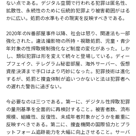
ない点である。デジタル空間で行われる犯罪は匿名性、
拡散性、永続性のために伝統的犯罪より被害範囲がはる
かに広い。処罰の水準もその現実を反映すべきである。
2020年のN番部屋事件以降、社会は怒り、関連法も一部
強化された。違法撮影物の所持・視聴処罰、児童・青少
年対象の性搾取規制強化など制度の変化があった。しか
し、類似犯罪は形を変えて続々と登場している。ディー
プフェイク、テレグラム秘密部屋、海外サーバー、仮想
資産決済まで手口はより巧妙になった。犯罪技術は進化
するが、処罰と捜査体制が追いつかないと法は犯罪者へ
の遅れた警告に過ぎない。
今必要なのは三つである。第一に、デジタル性搾取犯罪
の量刑基準を全面的に再検討すること。被害者数、流布
規模、組織性、反復性、未成年者対象かどうかを厳重に
反映すべきである。第二に、捜査機関の国際協力とプラ
ットフォーム追跡能力を大幅に向上させること。サーバ