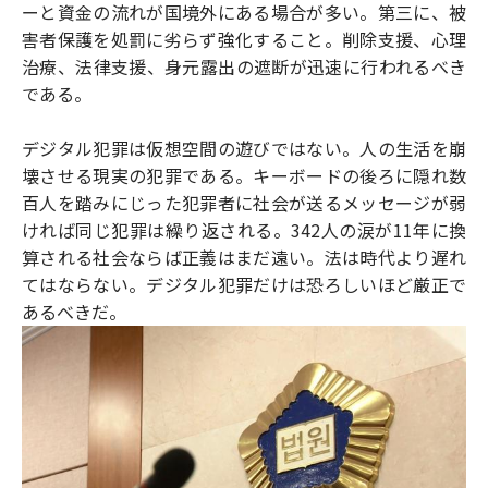
ーと資金の流れが国境外にある場合が多い。第三に、被
害者保護を処罰に劣らず強化すること。削除支援、心理
治療、法律支援、身元露出の遮断が迅速に行われるべき
である。
デジタル犯罪は仮想空間の遊びではない。人の生活を崩
壊させる現実の犯罪である。キーボードの後ろに隠れ数
百人を踏みにじった犯罪者に社会が送るメッセージが弱
ければ同じ犯罪は繰り返される。342人の涙が11年に換
算される社会ならば正義はまだ遠い。法は時代より遅れ
てはならない。デジタル犯罪だけは恐ろしいほど厳正で
あるべきだ。