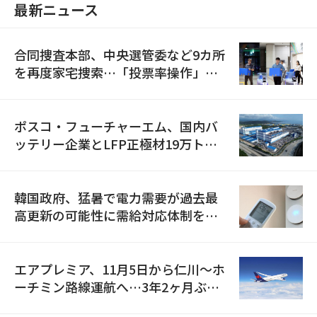
最新ニュース
合同捜査本部、中央選管委など9カ所
を再度家宅捜索…「投票率操作」の
資料を確保
ポスコ・フューチャーエム、国内バ
ッテリー企業とLFP正極材19万トン
の供給契約を締結
韓国政府、猛暑で電力需要が過去最
高更新の可能性に需給対応体制を点
検
エアプレミア、11月5日から仁川〜ホ
ーチミン路線運航へ…3年2ヶ月ぶり
の再開