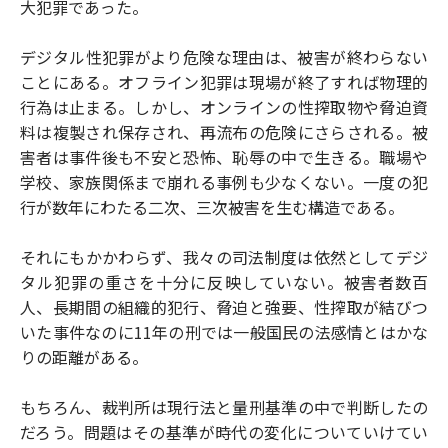
大犯罪であった。
デジタル性犯罪がより危険な理由は、被害が終わらない
ことにある。オフライン犯罪は現場が終了すれば物理的
行為は止まる。しかし、オンラインの性搾取物や脅迫資
料は複製され保存され、再流布の危険にさらされる。被
害者は事件後も不安と恐怖、恥辱の中で生きる。職場や
学校、家族関係まで崩れる事例も少なくない。一度の犯
行が数年にわたる二次、三次被害を生む構造である。
それにもかかわらず、我々の司法制度は依然としてデジ
タル犯罪の重さを十分に反映していない。被害者数百
人、長期間の組織的犯行、脅迫と強要、性搾取が結びつ
いた事件なのに11年の刑では一般国民の法感情とはかな
りの距離がある。
もちろん、裁判所は現行法と量刑基準の中で判断したの
だろう。問題はその基準が時代の変化についていけてい