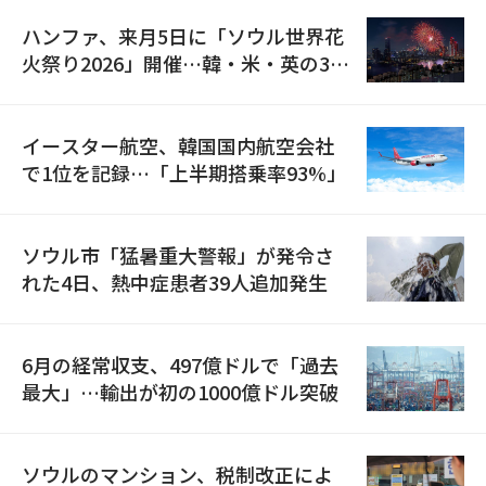
ハンファ、来月5日に「ソウル世界花
火祭り2026」開催…韓・米・英の3カ
国が参加
イースター航空、韓国国内航空会社
で1位を記録…「上半期搭乗率93%」
ソウル市「猛暑重大警報」が発令さ
れた4日、熱中症患者39人追加発生
6月の経常収支、497億ドルで「過去
最大」…輸出が初の1000億ドル突破
ソウルのマンション、税制改正によ