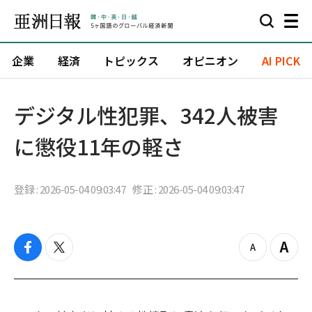
企業
経済
トピックス
オピニオン
AI PICK
デジタル性犯罪、342人被害
に懲役11年の軽さ
登録 : 2026-05-04 09:03:47
修正 : 2026-05-04 09:03:47
f
t
z
Z
a
w
o
o
c
i
o
o
e
t
m
m
b
t
o
i