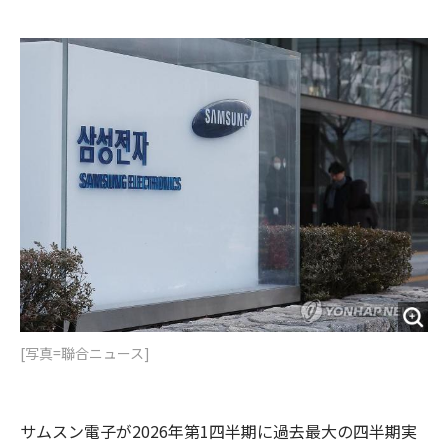
e
t
m
m
b
t
o
i
o
e
u
n
o
r
t
k
[写真=聯合ニュース]
サムスン電子が2026年第1四半期に過去最大の四半期実