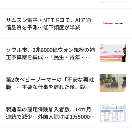
満足度は最下位
サムスン電子・NTTドコモ、AIで通
信品質を予測…低下頻度が半減
ソウル市、2兆8000億ウォン規模の補
正予算案を編成…「民生・青年・安
全」に8100億ウォンを集中投資
第2次ベビーブーマーの「不安な再就
職」…主要な仕事を離れた後、臨時
職が2倍近くに急増
製造業の雇用保険加入者数、14カ月
連続で減少…外国人除けば1万5000人
減