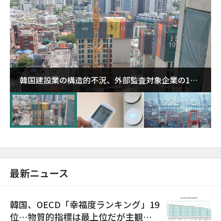
韓国建設業の構造的不況、外部監査対象企業の1割
超が「ゾンビ企業」に…5年で2.8倍増
最新ニュース
韓国、OECD「幸福度ランキング」19
位…物質的指標は最上位だが主観的