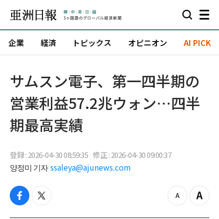
企業
経済
トピックス
オピニオン
AI PICK
サムスン電子、第一四半期の
営業利益57.2兆ウォン…四半
期最高実績
登録 : 2026-04-30 08:59:35
修正 : 2026-04-30 09:00:37
양정미 기자
ssaleya@ajunews.com
f
t
z
Z
a
w
o
o
c
i
o
o