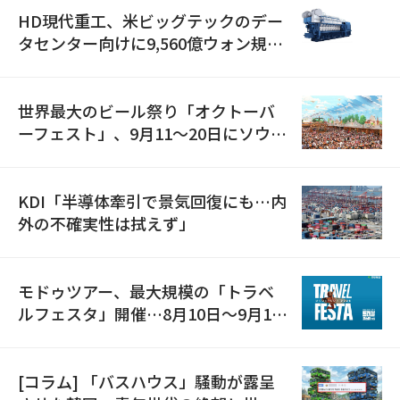
HD現代重工、米ビッグテックのデー
タセンター向けに9,560億ウォン規模
の発電設備を受注…「過去最大」
世界最大のビール祭り「オクトーバ
ーフェスト」、9月11〜20日にソウル
で開催
KDI「半導体牽引で景気回復にも…内
外の不確実性は拭えず」
モドゥツアー、最大規模の「トラベ
ルフェスタ」開催…8月10日～9月11
日
[コラム] 「バスハウス」騒動が露呈