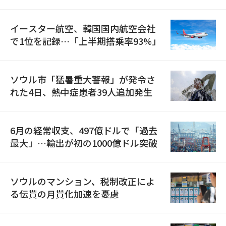
国が参加
イースター航空、韓国国内航空会社
で1位を記録…「上半期搭乗率93%」
ソウル市「猛暑重大警報」が発令さ
れた4日、熱中症患者39人追加発生
6月の経常収支、497億ドルで「過去
最大」…輸出が初の1000億ドル突破
ソウルのマンション、税制改正によ
る伝貰の月貰化加速を憂慮