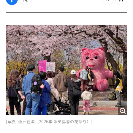
f
t
z
Z
a
w
o
o
c
i
o
o
e
t
m
m
b
t
o
i
o
e
u
n
o
r
t
k
[写真=亜洲経済（2026年 汝矣島春の花祭り）]