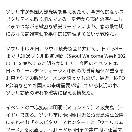
ソウル市が外国人観光客を迎えるため、全方位的なホス
ピタリティに取り組んでいる。空港から市内の滞在エリ
アまでつながる緻密な観光サービスにより、春の繁忙期
における訪韓需要を集中的に管理するという戦略だ。
ソウル市は26日、ソウル観光協会と共に5月1日から8日
まで「2026ソウル歓迎週間（Seoul Welcome Week 202
6）」を実施すると明らかにした。今回のイベントは、
日本のゴールデンウィークと中国の労働節連休が重なる
北東アジアの観光シーズンを狙ったものだ。最近、K‑PO
P公演などで外国人の来韓需要が増えている状況の中、
ソウル訪問の流れを確実に捉える構想だ。
イベントの中心拠点は明洞（ミョンドン）と汝矣島（ヨ
イド）である。ソウル市は明洞駅付近と汝矣島漢江公園
にそれぞれ「ホスピタリティセンター」と「ウェルカム
ブース」を設置し、5月1日から5日まで集中的に運営す