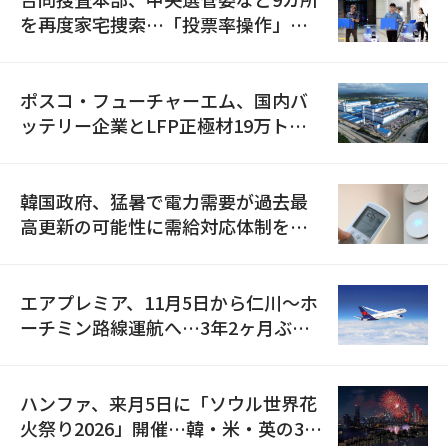
を再度家宅捜索…「投票率操作」の
資料を確保
ポスコ・フューチャーエム、国内バ
ッテリー企業とLFP正極材19万トン
の供給契約を締結
韓国政府、猛暑で電力需要が過去最
高更新の可能性に需給対応体制を点
検
エアプレミア、11月5日から仁川〜ホ
ーチミン路線運航へ…3年2ヶ月ぶり
の再開
ハンファ、来月5日に「ソウル世界花
火祭り2026」開催…韓・米・英の3カ