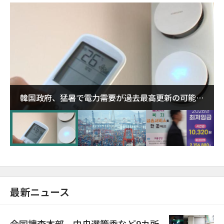
韓国政府、猛暑で電力需要が過去最高更新の可能性
に需給対応体制を点検
最新ニュース
合同捜査本部、中央選管委など9カ所