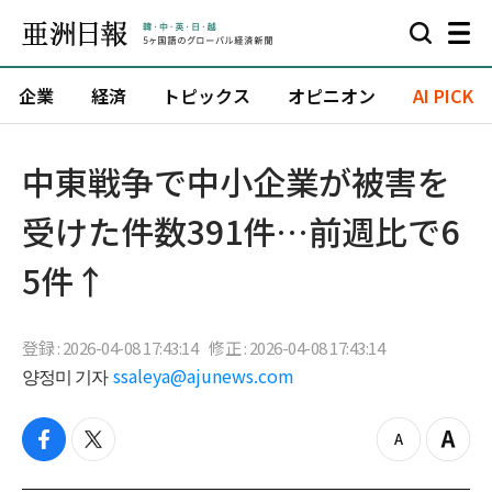
企業
経済
トピックス
オピニオン
AI PICK
中東戦争で中小企業が被害を
受けた件数391件…前週比で6
5件↑
登録 : 2026-04-08 17:43:14
修正 : 2026-04-08 17:43:14
양정미 기자
ssaleya@ajunews.com
f
t
z
Z
a
w
o
o
c
i
o
o