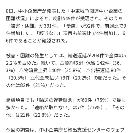
8日、中小企業庁が発表した「中東戦争関連中小企業の
困難状況」によると、総計549件が受理され、そのうち
「被害・困難」が391件、「憂慮」が92件で、前週比で9
件増加した。「該当なし」項目も前週比で4件増加し、6
6件であることが確認された。
被害・困難の発生としては、輸送遅延が204件で全体の5
2.2％を占めた。続いて、△契約取消·保留 142件（36.
3%） △物流費上昇 140件（35.8%） △出張遅延 80件
（20.5%） △代金未払い 79件（20.2%）の順だった。そ
の他は82件（21％）だった。
憂慮項目でも「輸送の遅延懸念」が69件（75％）で最も
多かった。「連絡が取れない」は7件（7.6％）、「その
他」は21件（22.8％）だった。
今回の調査は、中小企業庁と輸出支援センターのウェブ