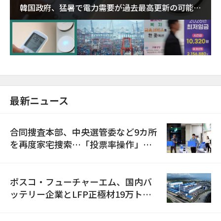
韓国政府、猛暑で電力需要が過去最高更新の可能性
に需給対応体制を点検
最新ニュース
合同捜査本部、中央選管委など9カ所
を再度家宅捜索…「投票率操作」の
資料を確保
ポスコ・フューチャーエム、国内バ
ッテリー企業とLFP正極材19万トン
の供給契約を締結