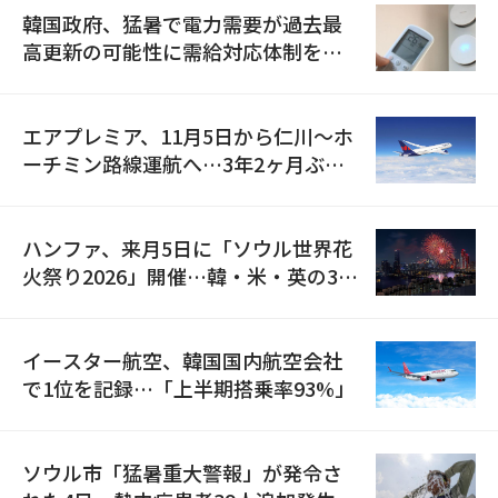
韓国政府、猛暑で電力需要が過去最
高更新の可能性に需給対応体制を点
検
エアプレミア、11月5日から仁川〜ホ
ーチミン路線運航へ…3年2ヶ月ぶり
の再開
ハンファ、来月5日に「ソウル世界花
火祭り2026」開催…韓・米・英の3カ
国が参加
イースター航空、韓国国内航空会社
で1位を記録…「上半期搭乗率93%」
ソウル市「猛暑重大警報」が発令さ