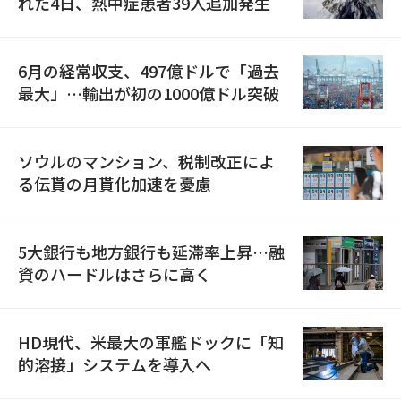
れた4日、熱中症患者39人追加発生
6月の経常収支、497億ドルで「過去
最大」…輸出が初の1000億ドル突破
ソウルのマンション、税制改正によ
る伝貰の月貰化加速を憂慮
5大銀行も地方銀行も延滞率上昇…融
資のハードルはさらに高く
HD現代、米最大の軍艦ドックに「知
的溶接」システムを導入へ