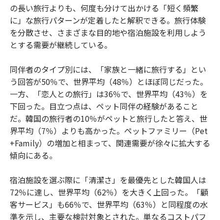
の長い旅行よりも、何度も分けて出かける「短く頻繁
に」な旅行パターンが定着したと解釈できる。旅行体験
を分散させ、さまざまな目的地や宿泊施設を利用しよう
とする需要が継続している。
同伴者のタイプ別には、「家族と一緒に旅行する」とい
う回答が50％で、世界平均（48％）とほぼ同じだった。
一方、「恋人との旅行」は36％で、世界平均（43％）を
下回った。目立つ点は、ペット同伴の経験があること
だ。韓国の旅行者の10％がペットと旅行したと答え、世
界平均（7％）よりも高かった。ペットファミリー（Pet
+Family）の増加と相まって、関連需要が徐々に拡大する
傾向にある。
宿泊施設を選ぶ際に「清潔さ」を最優先とした韓国人は
72％に達し、世界平均（62％）を大きく上回った。「顧
客サービス」も66％で、世界平均（63％）と同程度の水
準を示し、主要な検討対象とされた。単なるコストパフ