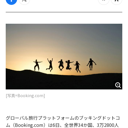
f
t
z
Z
a
w
o
o
c
i
o
o
e
t
m
m
b
t
o
i
o
e
u
n
o
r
t
k
[写真=Booking.com]
グローバル旅行プラットフォームのブッキングドットコ
ム（Booking.com）は6日、全世界34か国、3万2800人