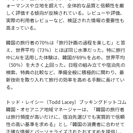
ォーマンスや立地を超えて、全体的な品質と信頼性を厳
しく評価する傾向が反映されている。レビューや評価、
実際の利用者レビューなど、検証された情報の重要性も
高まっている。
韓国の旅行者の70％は「旅行計画の過程を楽しむ」と答
え、世界平均（73％）とほぼ同じ水準だった。特に旅行
中にAIを活用した体験は、韓国が69％を占め、世界平均
（50％）を大きく上回った。日程の組み立てや宿泊先の
検索、特典の比較など、準備全般に積極的に関わり、最
新技術を取り入れて旅行の効率を高める手腕に長けてい
る。
トッド・レイシー（Todd Lacey）ブッキングドットコム
韓国・オセアニア地域マネージャーは、「韓国の旅行者
は旅行頻度が高いだけに、宿泊先選びでも実質的で信頼
性の高い基準を求める」とし「韓国の消費者に合わせて
正確な情報とパーソナライズされたおすすめを提供し、