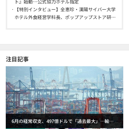
ト』始動…公式協力ホテル指定
【特別インタビュー】全恵珍・漢陽サイバー大学
ホテル外食経営学科長、ポップアップストア研究
で「最優秀論文賞」を受賞…「華やかさよりブラ
ンドの感性が鍵」
注目記事
6月の経常収支、497億ドルで「過去最大」…輸出