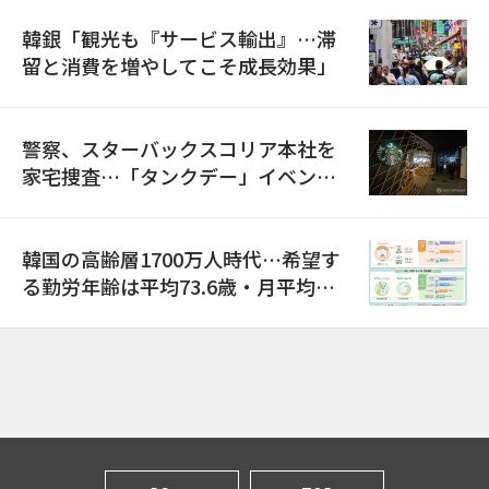
韓銀「観光も『サービス輸出』…滞
留と消費を増やしてこそ成長効果」
警察、スターバックスコリア本社を
家宅捜査…「タンクデー」イベント
巡り侮辱容疑
韓国の高齢層1700万人時代…希望す
る勤労年齢は平均73.6歳・月平均賃
金は300万ウォン以上