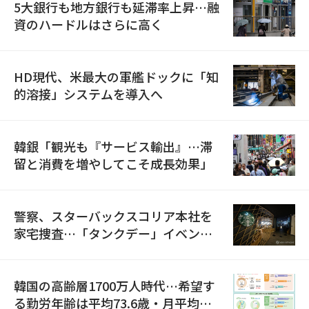
5大銀行も地方銀行も延滞率上昇…融
資のハードルはさらに高く
HD現代、米最大の軍艦ドックに「知
的溶接」システムを導入へ
韓銀「観光も『サービス輸出』…滞
留と消費を増やしてこそ成長効果」
警察、スターバックスコリア本社を
家宅捜査…「タンクデー」イベント
巡り侮辱容疑
韓国の高齢層1700万人時代…希望す
る勤労年齢は平均73.6歳・月平均賃