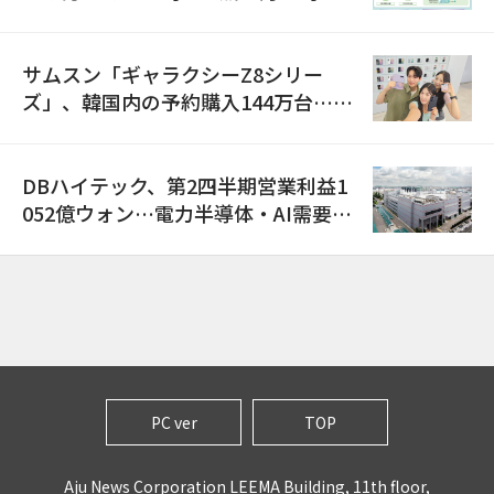
金は300万ウォン以上
サムスン「ギャラクシーZ8シリー
ズ」、韓国内の予約購入144万台…
「過去最多」
DBハイテック、第2四半期営業利益1
052億ウォン…電力半導体・AI需要増
で売上高23%増
PC ver
TOP
Aju News Corporation LEEMA Building, 11th floor,