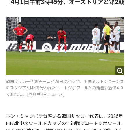
4月1日午前3時45分、オーストリアと第2戦
o
e
u
n
o
r
t
k
韓国サッカー代表チームが28日現地時間、英国ミルトンキーンズ
のスタジアムMKで行われたコートジボワールとの親善試合で4-0
で敗れた。 [写真=聯合ニュース]
ホン・ミョンボ監督率いる韓国サッカー代表は、2026年
FIFA北中米ワールドカップの年初戦でコートジボワール