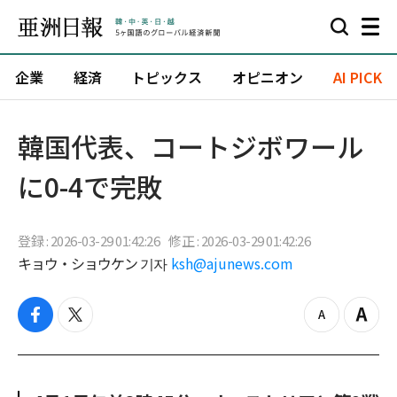
企業
経済
トピックス
オピニオン
AI PICK
韓国代表、コートジボワール
に0-4で完敗
登録 : 2026-03-29 01:42:26
修正 : 2026-03-29 01:42:26
キョウ・ショウケン 기자
ksh@ajunews.com
f
t
z
Z
a
w
o
o
c
i
o
o
e
t
m
m
b
t
o
i