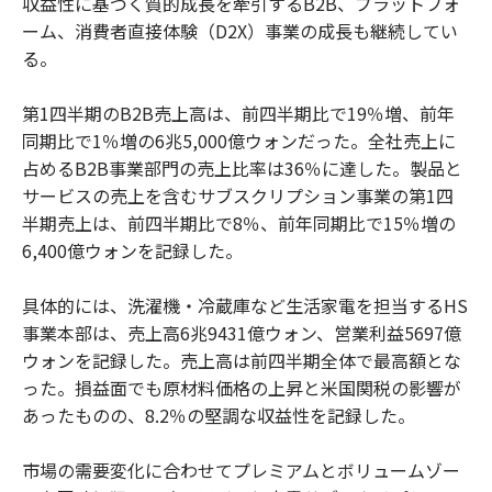
収益性に基づく質的成長を牽引するB2B、プラットフォ
ーム、消費者直接体験（D2X）事業の成長も継続してい
る。
第1四半期のB2B売上高は、前四半期比で19％増、前年
同期比で1％増の6兆5,000億ウォンだった。全社売上に
占めるB2B事業部門の売上比率は36％に達した。製品と
サービスの売上を含むサブスクリプション事業の第1四
半期売上は、前四半期比で8％、前年同期比で15％増の
6,400億ウォンを記録した。
具体的には、洗濯機・冷蔵庫など生活家電を担当するHS
事業本部は、売上高6兆9431億ウォン、営業利益5697億
ウォンを記録した。売上高は前四半期全体で最高額とな
った。損益面でも原材料価格の上昇と米国関税の影響が
あったものの、8.2％の堅調な収益性を記録した。
市場の需要変化に合わせてプレミアムとボリュームゾー