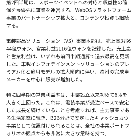
第2四半期は、スポーツイベントへの対応と収益性の確
保を最優先に事業を運営する。WebOSプラットフォーム
事業のパートナーシップ拡大と、コンテンツ投資も継続
する。
電装部品ソリューション（VS）事業本部は、売上高3兆6
44億ウォン、営業利益2116億ウォンを記録した。売上高
と営業利益は、いずれも前四半期通算で過去最高を更新
した。車載インフォテインメントソリューションのプレ
ミアム化と適用モデルの拡大傾向に伴い、欧州の完成車
メーカーを中心に販売が増加した。
特に四半期の営業利益率は、本部設立以来初めて6％を
大きく上回った。これは、電装事業が受注ベースで安定
した成長を続けていることを考慮すれば、主力事業であ
る生活家電に続き、B2B分野で安定したキャッシュカウ
事業として位置付けられることは、全社の事業ポートフ
ォリオの観点からも非常に大きな意味を持つ。