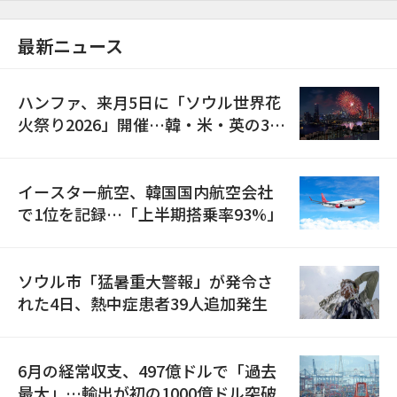
最新ニュース
ハンファ、来月5日に「ソウル世界花
火祭り2026」開催…韓・米・英の3カ
国が参加
イースター航空、韓国国内航空会社
で1位を記録…「上半期搭乗率93%」
ソウル市「猛暑重大警報」が発令さ
れた4日、熱中症患者39人追加発生
6月の経常収支、497億ドルで「過去
最大」…輸出が初の1000億ドル突破