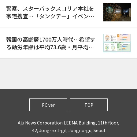
警察、スターバックスコリア本社を
家宅捜査…「タンクデー」イベント
巡り侮辱容疑
韓国の高齢層1700万人時代…希望す
る勤労年齢は平均73.6歳・月平均賃
金は300万ウォン以上
PC ver
TOP
Aju News Corporation LEEMA Building, 11th floor,
42, Jong-ro 1-gil, Jongno-gu, Seoul