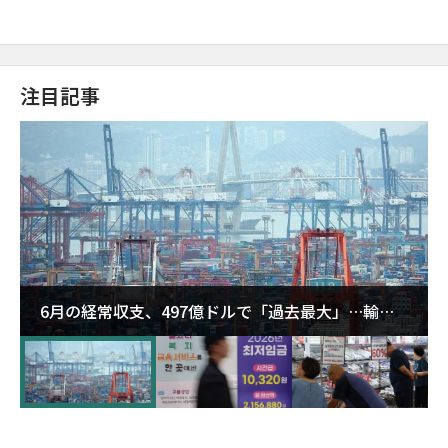
注目記事
6月の経常収支、497億ドルで「過去最大」…輸出
が初の1000億ドル突破