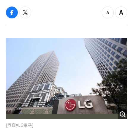
f
t
z
Z
a
w
o
o
c
i
o
o
e
t
m
m
b
t
o
i
o
e
u
n
o
r
t
k
[写真=LG電子]