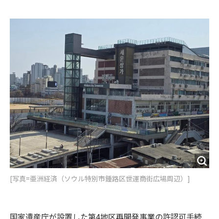
e
t
m
m
b
t
o
i
o
e
u
n
o
r
t
k
[写真=亜洲経済（ソウル特別市鍾路区世運商街広場周辺）]
国家遺産庁が設置した第4地区再開発事業の許認可手続