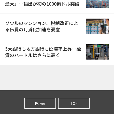
最大」…輸出が初の1000億ドル突破
ソウルのマンション、税制改正によ
る伝貰の月貰化加速を憂慮
5大銀行も地方銀行も延滞率上昇…融
資のハードルはさらに高く
PC ver
TOP