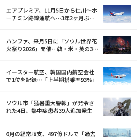
エアプレミア、11月5日から仁川〜ホ
ーチミン路線運航へ…3年2ヶ月ぶり
の再開
ハンファ、来月5日に「ソウル世界花
火祭り2026」開催…韓・米・英の3カ
国が参加
イースター航空、韓国国内航空会社
で1位を記録…「上半期搭乗率93%」
ソウル市「猛暑重大警報」が発令さ
れた4日、熱中症患者39人追加発生
6月の経常収支、497億ドルで「過去