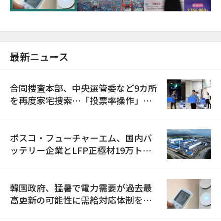
最新ニュース
合同捜査本部、中央選管委など9カ所
を再度家宅捜索…「投票率操作」の
資料を確保
ポスコ・フューチャーエム、国内バ
ッテリー企業とLFP正極材19万トン
の供給契約を締結
韓国政府、猛暑で電力需要が過去最
高更新の可能性に需給対応体制を点
検