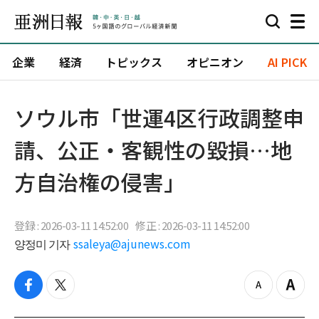
企業
経済
トピックス
オピニオン
AI PICK
ソウル市「世運4区行政調整申
請、公正・客観性の毀損…地
方自治権の侵害」
登録 : 2026-03-11 14:52:00
修正 : 2026-03-11 14:52:00
양정미 기자
ssaleya@ajunews.com
f
t
z
Z
a
w
o
o
c
i
o
o