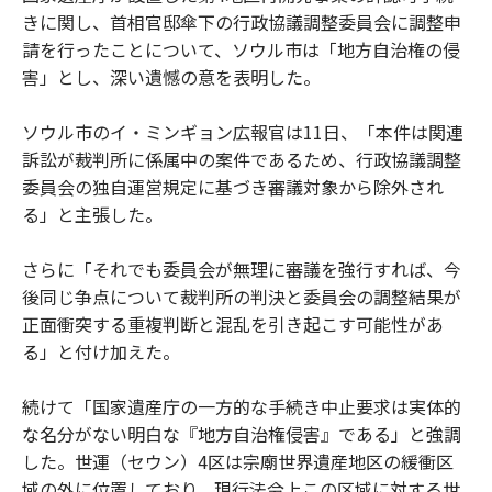
きに関し、首相官邸傘下の行政協議調整委員会に調整申
請を行ったことについて、ソウル市は「地方自治権の侵
害」とし、深い遺憾の意を表明した。
ソウル市のイ・ミンギョン広報官は11日、「本件は関連
訴訟が裁判所に係属中の案件であるため、行政協議調整
委員会の独自運営規定に基づき審議対象から除外され
る」と主張した。
さらに「それでも委員会が無理に審議を強行すれば、今
後同じ争点について裁判所の判決と委員会の調整結果が
正面衝突する重複判断と混乱を引き起こす可能性があ
る」と付け加えた。
続けて「国家遺産庁の一方的な手続き中止要求は実体的
な名分がない明白な『地方自治権侵害』である」と強調
した。世運（セウン）4区は宗廟世界遺産地区の緩衝区
域の外に位置しており、現行法令上この区域に対する世