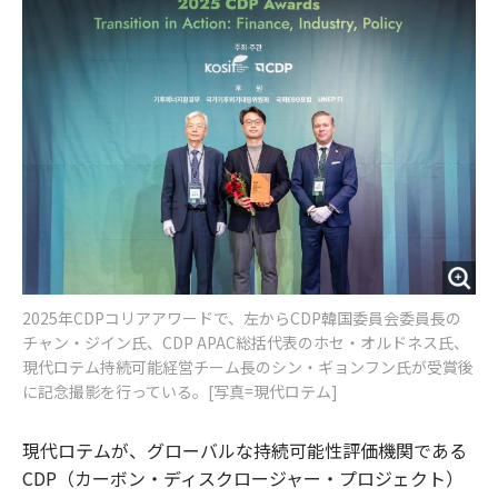
o
e
u
n
o
r
t
k
2025年CDPコリアアワードで、左からCDP韓国委員会委員長の
チャン・ジイン氏、CDP APAC総括代表のホセ・オルドネス氏、
現代ロテム持続可能経営チーム長のシン・ギョンフン氏が受賞後
に記念撮影を行っている。[写真=現代ロテム]
現代ロテムが、グローバルな持続可能性評価機関である
CDP（カーボン・ディスクロージャー・プロジェクト）