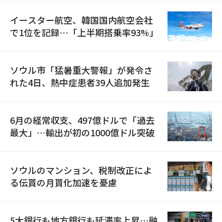
イースター航空、韓国国内航空会社
で1位を記録…「上半期搭乗率93%」
ソウル市「猛暑重大警報」が発令さ
れた4日、熱中症患者39人追加発生
6月の経常収支、497億ドルで「過去
最大」…輸出が初の1000億ドル突破
ソウルのマンション、税制改正によ
る伝貰の月貰化加速を憂慮
5大銀行も地方銀行も延滞率上昇…融