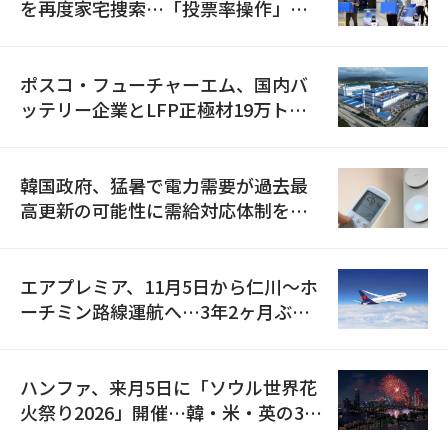
を再度家宅捜索…「投票率操作」の
資料を確保
ポスコ・フューチャーエム、国内バ
ッテリー企業とLFP正極材19万トン
の供給契約を締結
韓国政府、猛暑で電力需要が過去最
高更新の可能性に需給対応体制を点
検
エアプレミア、11月5日から仁川〜ホ
ーチミン路線運航へ…3年2ヶ月ぶり
の再開
ハンファ、来月5日に「ソウル世界花
火祭り2026」開催…韓・米・英の3カ
国が参加