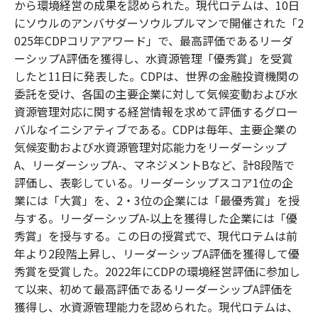
から環境経営の成果を認められた。現代ロテムは、10日
にソウルのアンバサダーソウルプルマンで開催された「2
025年CDPコリアアワード」で、最高評価であるリーダ
ーシップA評価を獲得し、水資源管理「優秀賞」を受賞
したと11日に発表した。CDPは、世界の金融投資機関の
委託を受け、各国の主要企業に対して気候変動および水
資源管理対応に関する経営情報を求めて評価するグロー
バルなイニシアティブである。CDPは毎年、主要企業の
気候変動および水資源管理対応能力をリーダーシップ
A、リーダーシップA-、マネジメントBなど、計8段階で
評価し、表彰している。リーダーシップスコア1位の企
業には「大賞」を、2・3位の企業には「最優秀賞」を授
与する。リーダーシップA-以上を獲得した企業には「優
秀賞」を授与する。この日の授賞式で、現代ロテムは前
年より2段階上昇し、リーダーシップA評価を獲得して優
秀賞を受賞した。2022年にCDPの環境経営評価に参加し
て以来、初めて最高評価であるリーダーシップA評価を
獲得し、水資源管理能力を認められた。現代ロテムは、