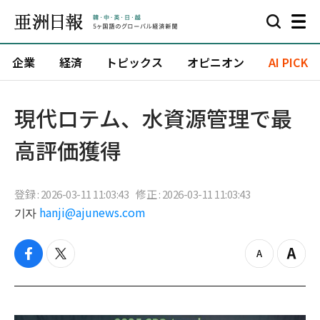
企業
経済
トピックス
オピニオン
AI PICK
現代ロテム、水資源管理で最
高評価獲得
登録 : 2026-03-11 11:03:43
修正 : 2026-03-11 11:03:43
기자
hanji@ajunews.com
f
t
z
Z
a
w
o
o
c
i
o
o
e
t
m
m
b
t
o
i