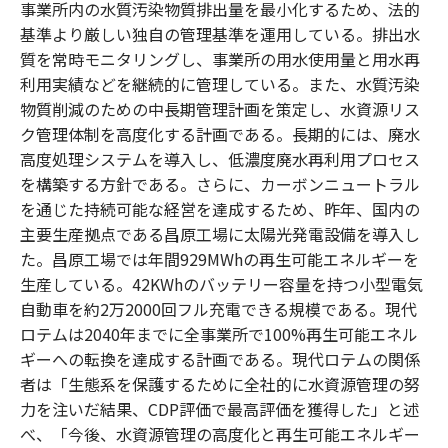
事業所内の水質汚染物質排出量を最小化するため、法的
基準より厳しい独自の管理基準を運用している。排出水
質を常時モニタリングし、事業所の用水使用量と用水再
利用実績などを継続的に管理している。また、水質汚染
物質削減のための中長期管理計画を策定し、水資源リス
ク管理体制を高度化する計画である。長期的には、廃水
高度処理システムを導入し、低濃度廃水再利用プロセス
を構築する方針である。さらに、カーボンニュートラル
を通じた持続可能な経営を達成するため、昨年、国内の
主要生産拠点である昌原工場に太陽光発電設備を導入し
た。昌原工場では年間929MWhの再生可能エネルギーを
生産している。42KWhのバッテリー容量を持つ小型電気
自動車を約2万2000回フル充電できる規模である。現代
ロテムは2040年までに全事業所で100%再生可能エネル
ギーへの転換を達成する計画である。現代ロテムの関係
者は「生態系を保護するために全社的に水資源管理の努
力を注いだ結果、CDP評価で最高評価を獲得した」と述
べ、「今後、水資源管理の高度化と再生可能エネルギー