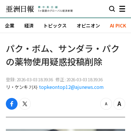
企業
経済
トピックス
オピニオン
AI PICK
パク・ボム、サンダラ・パク
の薬物使用疑惑投稿削除
登録 : 2026-03-03 18:39:36
修正 : 2026-03-03 18:39:36
リ・ケンキ 기자
topkeontop12@ajunews.com
f
t
z
Z
a
w
o
o
c
i
o
o
e
t
m
m
b
t
o
i