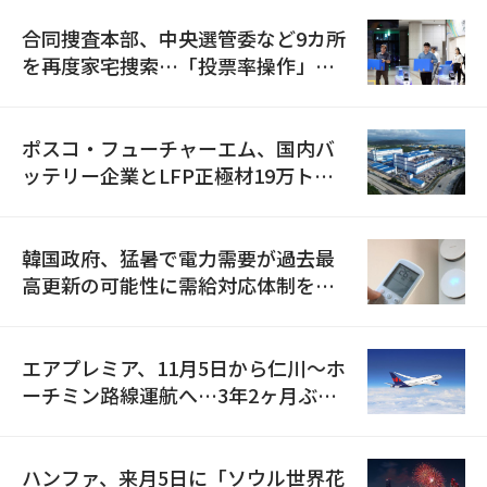
合同捜査本部、中央選管委など9カ所
を再度家宅捜索…「投票率操作」の
資料を確保
ポスコ・フューチャーエム、国内バ
ッテリー企業とLFP正極材19万トン
の供給契約を締結
韓国政府、猛暑で電力需要が過去最
高更新の可能性に需給対応体制を点
検
エアプレミア、11月5日から仁川〜ホ
ーチミン路線運航へ…3年2ヶ月ぶり
の再開
ハンファ、来月5日に「ソウル世界花