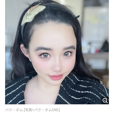
o
e
u
n
o
r
t
k
パク・ボム [写真=パク・ボムSNS]