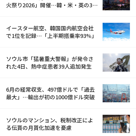
火祭り2026」開催…韓・米・英の3カ
国が参加
イースター航空、韓国国内航空会社
で1位を記録…「上半期搭乗率93%」
ソウル市「猛暑重大警報」が発令さ
れた4日、熱中症患者39人追加発生
6月の経常収支、497億ドルで「過去
最大」…輸出が初の1000億ドル突破
ソウルのマンション、税制改正によ
る伝貰の月貰化加速を憂慮