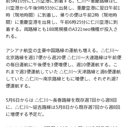
前5時10分に仁川空港に到着する。仁川～重慶路線は仁
川空港から午後9時55分に出発し、重慶空港に翌日午前1
時（現地時間）に到着し、帰りの便は午前2時（現地時
間）に重慶空港を出発し、午前6時25分に仁川空港に到
着する。両路線とも188席規模のA321neo機種が投入さ
れる。
アシアナ航空の主要中国路線の運航も増える。△仁川～
北京路線を週17便から週20便 △仁川～大連路線は午前便
の毎日運航に午後便を3便増便し、週10便運航する。こ
れまで週3便運航していた △仁川～天津路線と週6便運航
していた △仁川～南京路線ともに増便し、それぞれ週7
便運航する。
5月6日からは △仁川～長春路線を既存週7回から週9回
に、△仁川～延吉路線は5月8日から既存週7回から週8回
に増便する予定だ。