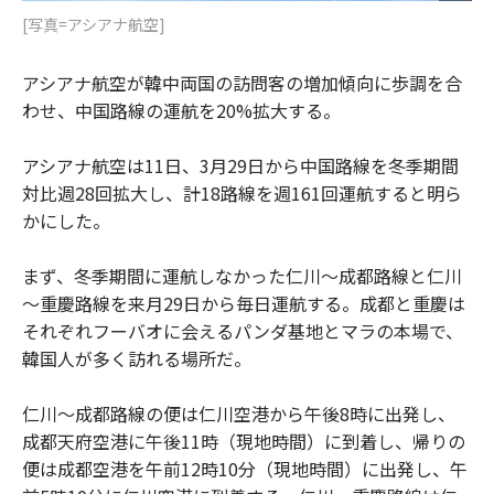
[写真=アシアナ航空]
アシアナ航空が韓中両国の訪問客の増加傾向に歩調を合
わせ、中国路線の運航を20%拡大する。
アシアナ航空は11日、3月29日から中国路線を冬季期間
対比週28回拡大し、計18路線を週161回運航すると明ら
かにした。
まず、冬季期間に運航しなかった仁川～成都路線と仁川
～重慶路線を来月29日から毎日運航する。成都と重慶は
それぞれフーバオに会えるパンダ基地とマラの本場で、
韓国人が多く訪れる場所だ。
仁川～成都路線の便は仁川空港から午後8時に出発し、
成都天府空港に午後11時（現地時間）に到着し、帰りの
便は成都空港を午前12時10分（現地時間）に出発し、午