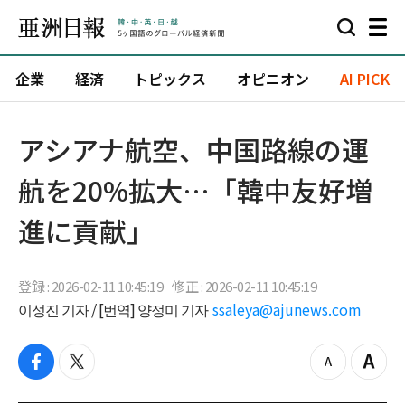
企業
経済
トピックス
オピニオン
AI PICK
アシアナ航空、中国路線の運
航を20%拡大…「韓中友好増
進に貢献」
登録 : 2026-02-11 10:45:19
修正 : 2026-02-11 10:45:19
이성진 기자 / [번역] 양정미 기자
ssaleya@ajunews.com
f
t
z
Z
a
w
o
o
c
i
o
o