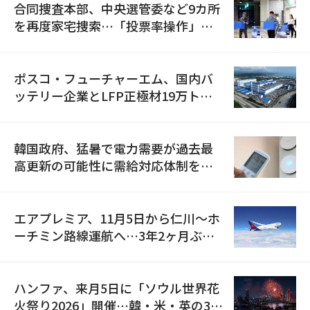
合同捜査本部、中央選管委など9カ所
を再度家宅捜索…「投票率操作」の
資料を確保
ポスコ・フューチャーエム、国内バ
ッテリー企業とLFP正極材19万トン
の供給契約を締結
韓国政府、猛暑で電力需要が過去最
高更新の可能性に需給対応体制を点
検
エアプレミア、11月5日から仁川〜ホ
ーチミン路線運航へ…3年2ヶ月ぶり
の再開
ハンファ、来月5日に「ソウル世界花
火祭り2026」開催…韓・米・英の3カ