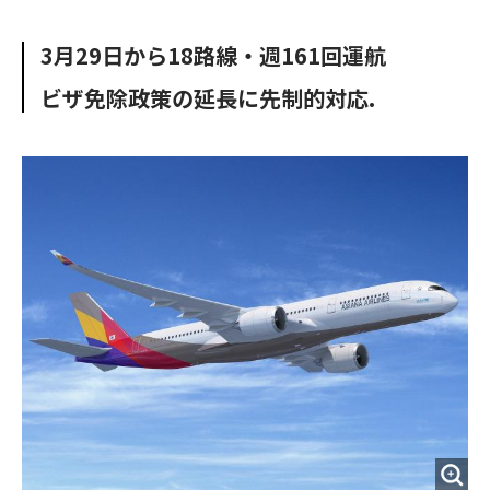
e
t
m
m
b
t
o
i
3月29日から18路線・週161回運航
o
e
u
n
o
r
t
ビザ免除政策の延長に先制的対応.
k