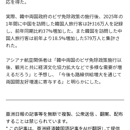
応を得た。
実際、韓中両国政府のビザ免除政策の施行後、2025年の
1年間に中国を訪問した韓国人旅行客は計316万人を記録
し、前年同期比約37%増加した。また韓国を訪問した中
国人旅行客は前年より18.5%増加した579万人と集計さ
れた。
アシアナ航空関係者は「韓中両国のビザ免除政策施行以
後、観光と共に経済文化協力拡大などで多様な需要が増
えるだろう」と予想し、「今後も路線供給増大を通じて
両国間友好増進に寄与する」と明らかにした。
亜洲日報の記事等を無断で複製、公衆送信 、翻案、配布
することは禁じられています。
* この記事は、亜洲経済韓国語記事をAIが翻訳して提供