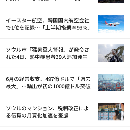
国が参加
イースター航空、韓国国内航空会社
で1位を記録…「上半期搭乗率93%」
ソウル市「猛暑重大警報」が発令さ
れた4日、熱中症患者39人追加発生
6月の経常収支、497億ドルで「過去
最大」…輸出が初の1000億ドル突破
ソウルのマンション、税制改正によ
る伝貰の月貰化加速を憂慮