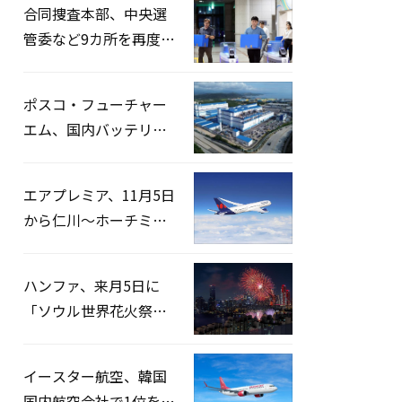
合同捜査本部、中央選
管委など9カ所を再度家
宅捜索…「投票率操
作」の資料を確保
ポスコ・フューチャー
エム、国内バッテリー
企業とLFP正極材19万ト
ンの供給契約を締結
エアプレミア、11月5日
から仁川〜ホーチミン
路線運航へ…3年2ヶ月
ぶりの再開
ハンファ、来月5日に
「ソウル世界花火祭り
2026」開催…韓・米・
英の3カ国が参加
イースター航空、韓国
国内航空会社で1位を記