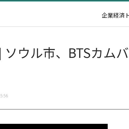
企業
経済
39] ソウル市、BTSカ
5:56