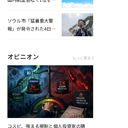
録…「上半期搭乗率
93%」
ソウル市「猛暑重大警
報」が発令された4日、
熱中症患者39人追加発
生
オピニオン
もっと見る
コスピ、強まる規制と個人投資家の賭