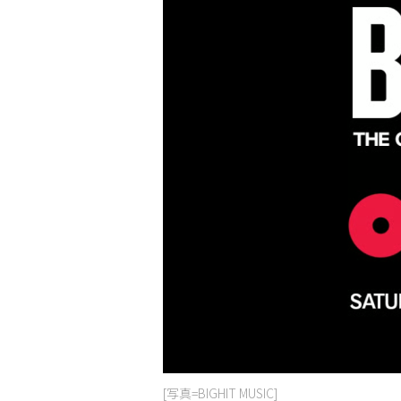
[写真=BIGHIT MUSIC]