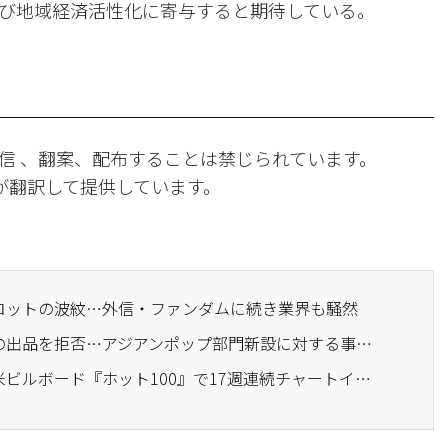
び地域経済活性化に寄与すると期待している。
信 、翻案、配布することは禁じられています。
Iが翻訳して提供しています。
ボイコットの波紋…外信・ファンダムに続き業界も騒然
· BTS、米グラミー賞への出品を拒否…アジアンポップ部門新設に対する事実上のボイコット
· BTSの『スウィム』、米ビルボード『ホット100』で17週連続チャートイン中