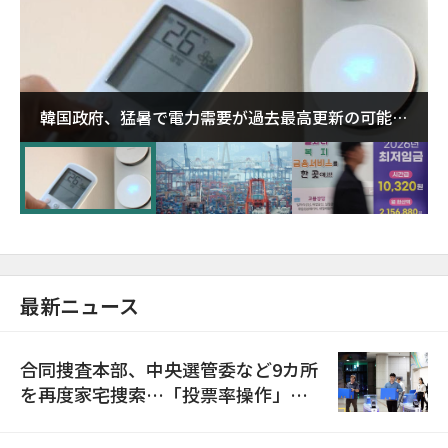
韓国政府、猛暑で電力需要が過去最高更新の可能性
に需給対応体制を点検
最新ニュース
合同捜査本部、中央選管委など9カ所
を再度家宅捜索…「投票率操作」の
資料を確保