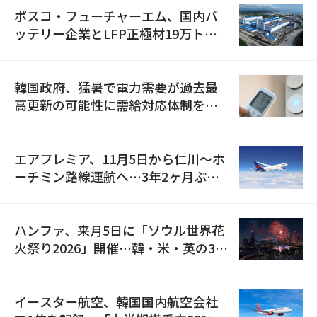
ポスコ・フューチャーエム、国内バ
ッテリー企業とLFP正極材19万トン
の供給契約を締結
韓国政府、猛暑で電力需要が過去最
高更新の可能性に需給対応体制を点
検
エアプレミア、11月5日から仁川〜ホ
ーチミン路線運航へ…3年2ヶ月ぶり
の再開
ハンファ、来月5日に「ソウル世界花
火祭り2026」開催…韓・米・英の3カ
国が参加
イースター航空、韓国国内航空会社