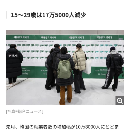
e
t
m
m
b
t
o
i
15～29歳は17万5000人減少
o
e
u
n
o
r
t
k
[写真=聯合ニュース]
先月、韓国の就業者数の増加幅が10万8000人にとどま