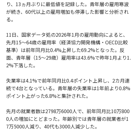
り、13ヵ月ぶりに最低値を記録した。青年層の雇用寒波
が続き、60代以上の雇用増加も停滞した影響と分析され
る。
11日、国家データ処の2026年1月の雇用動向によると、
先月15～64歳の雇用率（経済協力開発機構・OECD比較
基準）は前年同月比0.4%上昇した69.2%となった。反
面、青年層（15～29歳）雇用率は43.6%で昨年1月より1.
2%下落した。
失業率は4.1%で前年同月比0.4ポイント上昇し、2カ月連
続で4台となっている。青年層の失業率は1年前より0.8%
ポイント上がった6.8%と集計された。
先月の就業者数は2798万6000人で、前年同月比10万800
0人の増加にとどまった。年齢別では青年層の就業者が1
7万5000人減り、40代も3000人減少した。