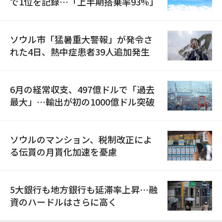
で1位を記録…「上半期搭乗率93%」
ソウル市「猛暑重大警報」が発令さ
れた4日、熱中症患者39人追加発生
6月の経常収支、497億ドルで「過去
最大」…輸出が初の1000億ドル突破
ソウルのマンション、税制改正によ
る伝貰の月貰化加速を憂慮
5大銀行も地方銀行も延滞率上昇…融
資のハードルはさらに高く