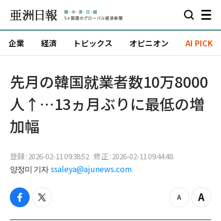
企業
経済
トピックス
オピニオン
AI PICK
先月の韓国就業者数10万8000
人↑…13ヵ月ぶりに最低の増
加幅
登録 : 2026-02-11 09:38:52
修正 : 2026-02-11 09:44:48
양정미 기자
ssaleya@ajunews.com
f
t
z
Z
a
w
o
o
c
i
o
o