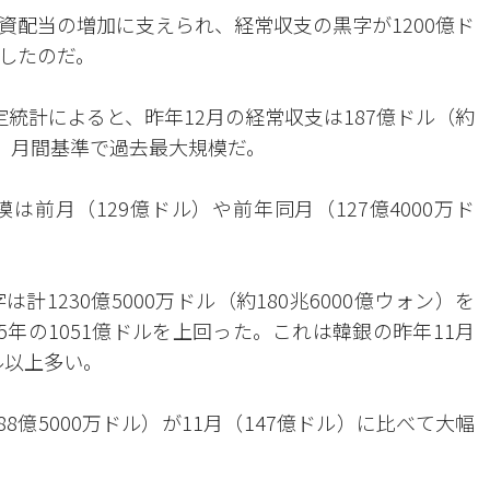
資配当の増加に支えられ、経常収支の黒字が1200億ド
新したのだ。
統計によると、昨年12月の経常収支は187億ドル（約
た。月間基準で過去最大規模だ。
は前月（129億ドル）や前年同月（127億4000万ド
1230億5000万ドル（約180兆6000億ウォン）を
5年の1051億ドルを上回った。これは韓銀の昨年11月
ル以上多い。
8億5000万ドル）が11月（147億ドル）に比べて大幅
。