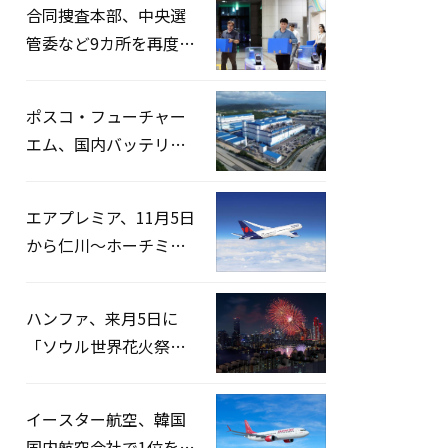
合同捜査本部、中央選
管委など9カ所を再度家
宅捜索…「投票率操
作」の資料を確保
ポスコ・フューチャー
エム、国内バッテリー
企業とLFP正極材19万ト
ンの供給契約を締結
エアプレミア、11月5日
から仁川〜ホーチミン
路線運航へ…3年2ヶ月
ぶりの再開
ハンファ、来月5日に
「ソウル世界花火祭り
2026」開催…韓・米・
英の3カ国が参加
イースター航空、韓国
国内航空会社で1位を記