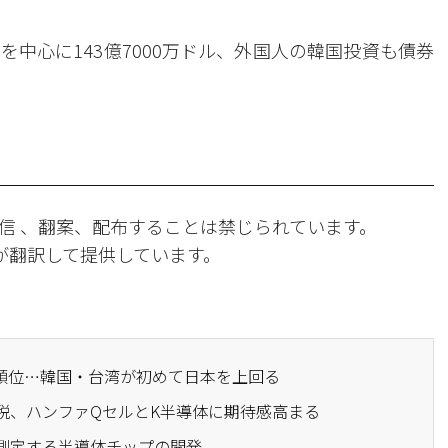
中心に143億7000万ドル、外国人の韓国投資も債券
。
信 、翻案、配布することは禁じられています。
Iが翻訳して提供しています。
出順位…韓国・台湾が初めて日本を上回る
関税、ハンファQセルとK半導体に期待感高まる
に測定する半導体チップの開発