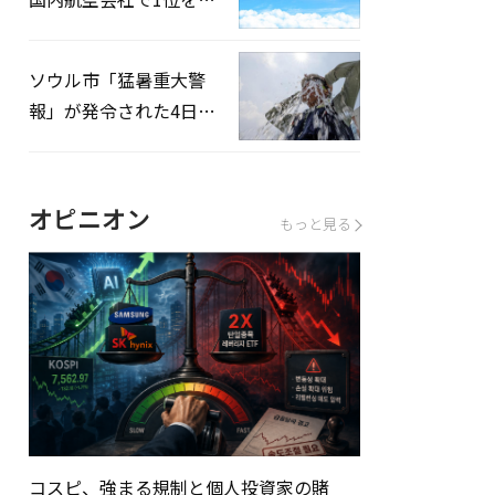
録…「上半期搭乗率
93%」
ソウル市「猛暑重大警
報」が発令された4日、
熱中症患者39人追加発
生
オピニオン
もっと見る
コスピ、強まる規制と個人投資家の賭