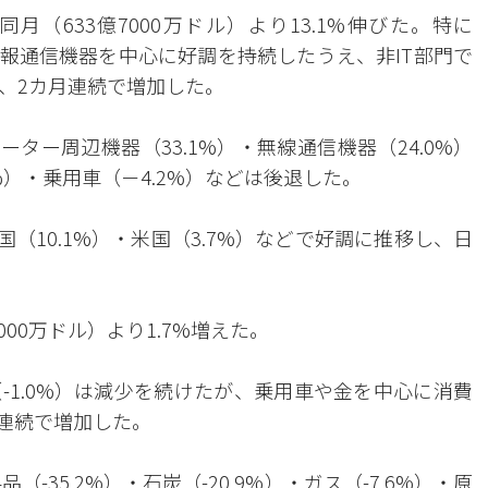
同月（633億7000万ドル）より13.1%伸びた。特に
情報通信機器を中心に好調を持続したうえ、非IT部門で
、2カ月連続で増加した。
ーター周辺機器（33.1%）・無線通信機器（24.0%）
%）・乗用車（－4.2%）などは後退した。
国（10.1%）・米国（3.7%）などで好調に推移し、日
000万ドル）より1.7%増えた。
-1.0%）は減少を続けたが、乗用車や金を中心に消費
月連続で増加した。
（-35.2%）・石炭（-20.9%）・ガス（-7.6%）・原