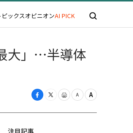
トピックス
オピニオン
AI PICK
去最大」…半導体
注目記事