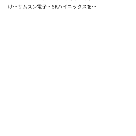
け…サムスン電子・SKハイニックスを巡
る明暗