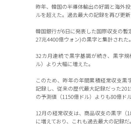
昨年、韓国の半導体輸出の好調と海外投
ルを超えた。過去最大の記録を再び更
韓国銀行が6日に発表した国際収支の暫定
27兆4400億ウォン)の黒字と集計され
32カ月連続で黒字基調が続き、黒字規模
ル）より大幅に増えた。
このため、昨年の年間累積経常収支黒字は計
記録し、従来の歴代最大記録だった201
の予測値（1150億ドル）よりも80億ド
12月の経常収支は、商品収支の黒字（18
に増えており、これも過去最大の記録だ