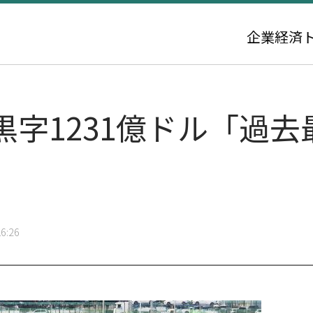
企業
経済
黒字1231億ドル「過
6:26