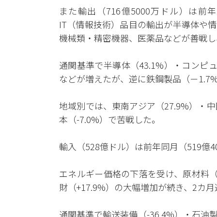
また輸出（716億5000万ドル）は前年
IT（情報技術）品目の輸出が半導体や
機械類‧精密機器、医薬品などが善戦し
通関基準で半導体（43.1%）・コンピュ
などが増えたが、逆に鉄鋼製品（－1.7
地域別では、東南アジア（27.9%）・中
本（-7.0%）で苦戦した。
輸入（528億ドル）は前年同月（519億4
エネルギー価格の下落を受け、原材料（
財（+17.9%）の大幅増加が続き、2カ
通関基準で輸送装備（-36.4%）・石油製品