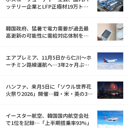
ッテリー企業とLFP正極材19万トン
の供給契約を締結
韓国政府、猛暑で電力需要が過去最
高更新の可能性に需給対応体制を点
検
エアプレミア、11月5日から仁川〜ホ
ーチミン路線運航へ…3年2ヶ月ぶり
の再開
ハンファ、来月5日に「ソウル世界花
火祭り2026」開催…韓・米・英の3カ
国が参加
イースター航空、韓国国内航空会社
で1位を記録…「上半期搭乗率93%」