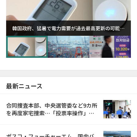
韓国政府、猛暑で電力需要が過去最高更新の可能性
に需給対応体制を点検
最新ニュース
合同捜査本部、中央選管委など9カ所
を再度家宅捜索…「投票率操作」の
資料を確保
ポスコ・フューチャーエム、国内バ