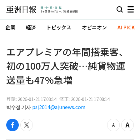
企業
経済
トピックス
オピニオン
AI PICK
エアプレミアの年間搭乗客、
初の100万人突破…純貨物運
送量も47%急増
登録 : 2026-01-21 17:08:14
修正 : 2026-01-21 17:08:14
박수정 기자
psj2014@ajunews.com
f
t
z
Z
a
w
o
o
c
i
o
o