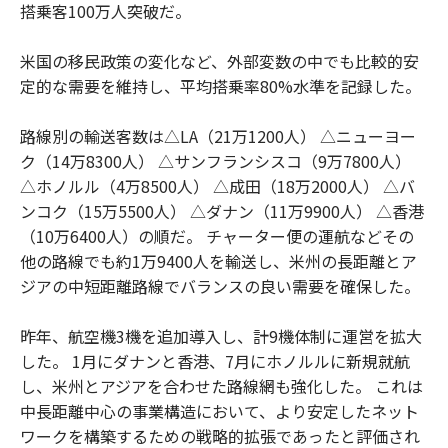
搭乗客100万人突破だ。
米国の移民政策の変化など、外部変数の中でも比較的安
定的な需要を維持し、平均搭乗率80%水準を記録した。
路線別の輸送客数は△LA（21万1200人） △ニューヨー
ク（14万8300人） △サンフランシスコ（9万7800人）
△ホノルル（4万8500人） △成田（18万2000人） △バ
ンコク（15万5500人） △ダナン（11万9900人） △香港
（10万6400人）の順だ。 チャーター便の運航などその
他の路線でも約1万9400人を輸送し、米州の長距離とア
ジアの中短距離路線でバランスの良い需要を確保した。
昨年、航空機3機を追加導入し、計9機体制に運営を拡大
した。 1月にダナンと香港、7月にホノルルに新規就航
し、米州とアジアを合わせた路線網も強化した。 これは
中長距離中心の事業構造において、より安定したネット
ワークを構築するための戦略的拡張であったと評価され