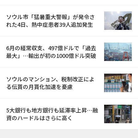
ソウル市「猛暑重大警報」が発令さ
れた4日、熱中症患者39人追加発生
6月の経常収支、497億ドルで「過去
最大」…輸出が初の1000億ドル突破
ソウルのマンション、税制改正によ
る伝貰の月貰化加速を憂慮
5大銀行も地方銀行も延滞率上昇…融
資のハードルはさらに高く