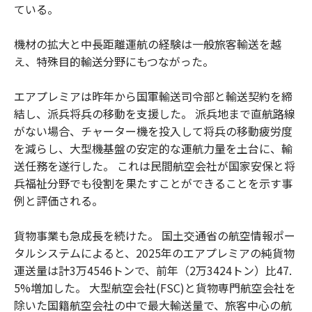
ている。
機材の拡大と中長距離運航の経験は一般旅客輸送を越
え、特殊目的輸送分野にもつながった。
エアプレミアは昨年から国軍輸送司令部と輸送契約を締
結し、派兵将兵の移動を支援した。 派兵地まで直航路線
がない場合、チャーター機を投入して将兵の移動疲労度
を減らし、大型機基盤の安定的な運航力量を土台に、輸
送任務を遂行した。 これは民間航空会社が国家安保と将
兵福祉分野でも役割を果たすことができることを示す事
例と評価される。
貨物事業も急成長を続けた。 国土交通省の航空情報ポー
タルシステムによると、2025年のエアプレミアの純貨物
運送量は計3万4546トンで、前年（2万3424トン）比47.
5%増加した。 大型航空会社(FSC)と貨物専門航空会社を
除いた国籍航空会社の中で最大輸送量で、旅客中心の航