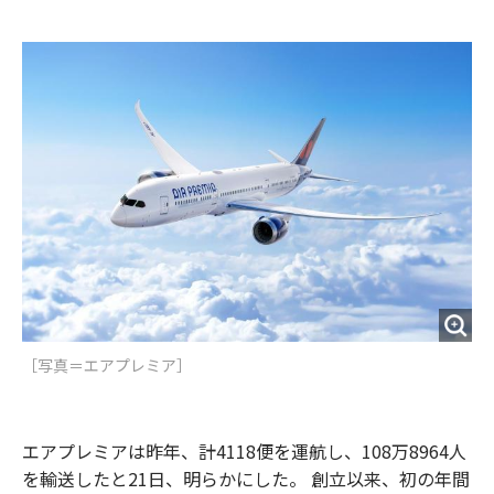
e
t
m
m
b
t
o
i
o
e
u
n
o
r
t
k
［写真＝エアプレミア］
エアプレミアは昨年、計4118便を運航し、108万8964人
を輸送したと21日、明らかにした。 創立以来、初の年間