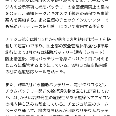
チェジュ航空は利用客の不便を減らすため、ホームペー
ジ内の公示事項に補助バッテリーの全面使用禁止の案内
を公示し、通知トークとキオスク手続きの過程でも事前
案内を実施する。また空港のチェックインカウンターで
も補助バッテリーの使用禁止について案内する予定だ。
チェジュ航空は昨年2月から機内に火災鎮圧用ポーチを搭
載して運営中であり、国土部の安全管理体系強化標準案
施行により3月からは補助バッテリー短絡（ショート）
防止措置後、補助バッテリーを身につけたり目に見える
ところに保管するようにしている。8月には航空機内部
の棚に温度感応シールを貼った。
また、昨年2月から補助バッテリー、電子タバコなどリ
チウムバッテリー関連の拾得遺失物は直ちに廃棄してお
り、4月からは高熱発生の危険性がある無線ヘアアイロン
の機内持ち込みも禁止している。チェジュ航空のホーム
ページを通じて、機内持ち込みが可能なリチウムバッテ