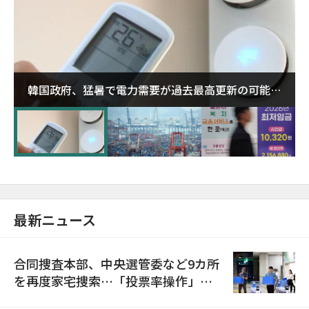
韓国政府、猛暑で電力需要が過去最高更新の可能性
に需給対応体制を点検
最新ニュース
合同捜査本部、中央選管委など9カ所
を再度家宅捜索…「投票率操作」の
資料を確保