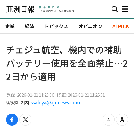
企業
経済
トピックス
オピニオン
AI PICK
チェジュ航空、機内での補助
バッテリー使用を全面禁止…2
2日から適用
登録 : 2026-01-21 11:23:36
修正 : 2026-01-21 11:26:51
양정미 기자
ssaleya@ajunews.com
f
t
z
Z
a
w
o
o
c
i
o
o