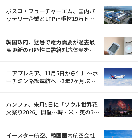
ポスコ・フューチャーエム、国内バ
ッテリー企業とLFP正極材19万トン
の供給契約を締結
韓国政府、猛暑で電力需要が過去最
高更新の可能性に需給対応体制を点
検
エアプレミア、11月5日から仁川〜ホ
ーチミン路線運航へ…3年2ヶ月ぶり
の再開
ハンファ、来月5日に「ソウル世界花
火祭り2026」開催…韓・米・英の3カ
国が参加
イースター航空、韓国国内航空会社