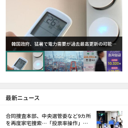
韓国政府、猛暑で電力需要が過去最高更新の可能性
に需給対応体制を点検
最新ニュース
合同捜査本部、中央選管委など9カ所
を再度家宅捜索…「投票率操作」の