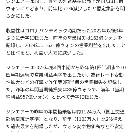
ジンエアーは19日、昨年の別途基準の売上が1兆3811億
ウォンにとどまり、前年比5.5%減少したと暫定集計を明
らかにした。
収益性はコロナパンデミック時期だった2022年以後3年
ぶりに赤字に転じた。昨年の営業損失は163億ウォンを
記録し、2024年に1631億ウォンの営業利益を出したこと
と比べると、利益が大幅に減少した。
ジンエアーは2022年第4四半期から昨年第1四半期まで10
四半期連続で営業利益黒字を出したが、為替レート変動
性拡大などの打撃で昨年第2四半期の営業損失を記録し
た。昨年の年間当期純損失は88億ウォンで、前年（当期
純利益957億ウォン）と比べて赤字に転じた。
ジンエアーの昨年の年間搭乗客は約1124万人（国土交通
部航空統計基準）となり、前年（1103万人）比2%増え
た過去最大を記録したが、ウォン安や物価高など不安定