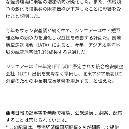
な経済環境に乗客の増加傾向が鈍化した。また、供給競
争の激化で搭乗券の販売価格が下落したことに影響を受
けたと説明した。
今年もウォン安基調が続く中で、ジンエアーは中・短距
離路線の競争力を強化し収益性を改善する計画だ。国際
航空運送協会（IATA）によると、今年、アジア太平洋地
域の航空旅客は7.3%成長する見通しだ。
ジンエアーは「来年第1四半期に予定された統合格安航空
会社（LCC）出帆を支障なく準備し、北東アジア最高LCC
跳躍のための中長期成長基盤を用意する」と伝えた。
亜洲日報の記事等を無断で複製、公衆送信 、翻案、配布
することは禁じられています。
* この記事は、亜洲経済韓国語記事をAIが翻訳して提供