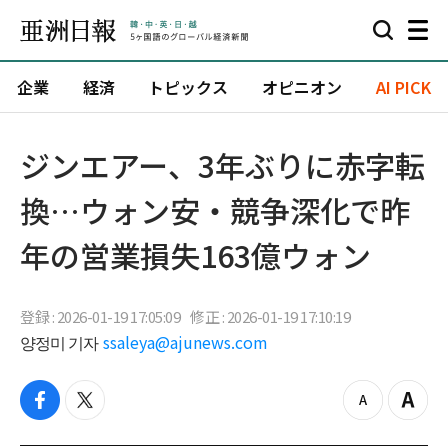
企業
経済
トピックス
オピニオン
AI PICK
ジンエアー、3年ぶりに赤字転
換…ウォン安・競争深化で昨
年の営業損失163億ウォン
登録 : 2026-01-19 17:05:09
修正 : 2026-01-19 17:10:19
양정미 기자
ssaleya@ajunews.com
f
t
z
Z
a
w
o
o
c
i
o
o