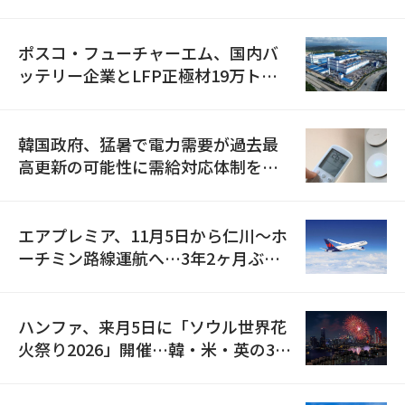
資料を確保
ポスコ・フューチャーエム、国内バ
ッテリー企業とLFP正極材19万トン
の供給契約を締結
韓国政府、猛暑で電力需要が過去最
高更新の可能性に需給対応体制を点
検
エアプレミア、11月5日から仁川〜ホ
ーチミン路線運航へ…3年2ヶ月ぶり
の再開
ハンファ、来月5日に「ソウル世界花
火祭り2026」開催…韓・米・英の3カ
国が参加