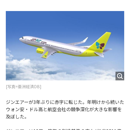
e
t
m
m
b
t
o
i
o
e
u
n
o
r
t
k
[写真=亜洲経済DB]
ジンエアーが3年ぶりに赤字に転じた。年明けから続いた
ウォン安・ドル高と航空会社の競争深化が大きな影響を
及ぼした。