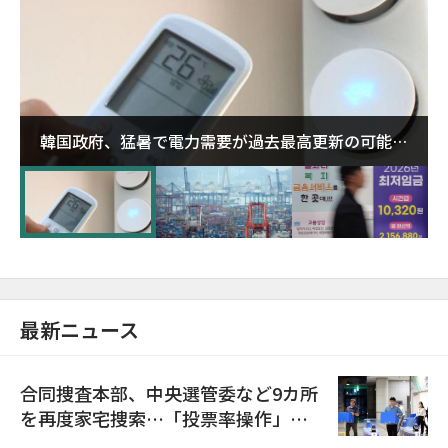
韓国政府、猛暑で電力需要が過去最高更新の可能性
に需給対応体制を点検
最新ニュース
合同捜査本部、中央選管委など9カ所
を再度家宅捜索…「投票率操作」の
資料を確保