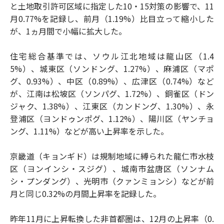
と土地取引許可区域に指定した10・15対策の影響で、11
月0.77%を記録し、前月（1.19%）比目立って縮小した
が、1ヵ月間で小幅に拡大した。
住宅総合基準では、ソウル江北地域は龍山区（1.4
5%）、城東区（ソンドング、1.27%）、麻浦区（マポ
グ、0.93%）、中区（0.89%）、広津区（0.74%）など
が、江南は松坡区（ソンパグ、1.72%）、銅雀区（ドン
ジャク、1.38%）、江東区（カンドング、1.30%）、永
登浦区（ヨンドゥンポグ、1.12%）、陽川区（ヤンチョ
ング、1.11%）などが高い上昇率を示した。
京畿道（キョンギド）は規制地域に縛られた龍仁市水枝
区（ヨンインシ・スジグ）、城南市盆唐区（ソンナム
シ・プンダング）、光明市（クァンミョンシ）などが前
月と同じ0.32%の月間上昇率を記録した。
昨年11月に上昇転換した非首都圏は、12月の上昇率（0.