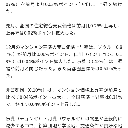
07%）を前月より0.03%ポイント伸ばし、上昇を続け
た。
先月、全国の住宅総合売買価格は前月比0.26%上昇し、
上昇幅は0.02%ポイント拡大した。
12月のマンション基準の売買価格上昇率は、ソウル（0.8
7%）が前月比0.06%ポイント、仁川（インチョン、0.1
9%）は0.04%ポイント拡大した。京義（0.42%）は上昇
幅が前月と同じだった。また首都圏全体では0.53%だっ
た。
非首都圏（0.10%）は、マンション価格上昇率が前月と
比べて0.04%ポイント拡大し、全国基準上昇率は0.31%
で、やはり0.04%ポイント上昇した。
伝貰（チョンセ）・月貰（ウォルセ）は物量が全般的に
減少する中で、新築団地と学区地、交通条件が良好な地